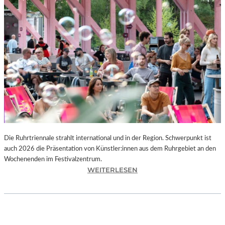
I
E
K
U
N
S
T
W
E
R
K
L
A
N
Die Ruhrtriennale strahlt international und in der Region. Schwerpunkt ist
D
auch 2026 die Präsentation von Künstler:innen aus dem Ruhrgebiet an den
S
Wochenenden im Festivalzentrum.
H
:
WEITERLESEN
U
R
T
U
„
H
Z
R
W
T