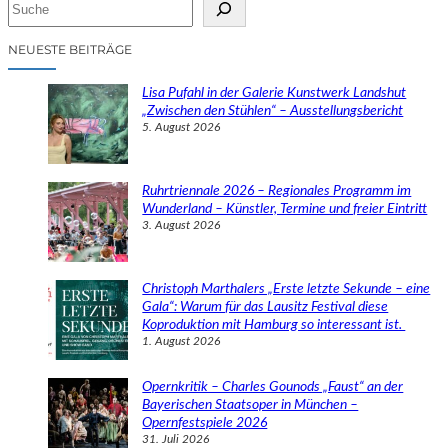
S
u
c
NEUESTE BEITRÄGE
h
e
Lisa Pufahl in der Galerie Kunstwerk Landshut
n
„Zwischen den Stühlen“ – Ausstellungsbericht
5. August 2026
Ruhrtriennale 2026 – Regionales Programm im
Wunderland – Künstler, Termine und freier Eintritt
3. August 2026
Christoph Marthalers „Erste letzte Sekunde – eine
Gala“: Warum für das Lausitz Festival diese
Koproduktion mit Hamburg so interessant ist.
1. August 2026
Opernkritik – Charles Gounods „Faust“ an der
Bayerischen Staatsoper in München –
Opernfestspiele 2026
31. Juli 2026