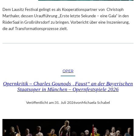
S
E
T
S
Dem Lausitz Festival gelingt es als Kooperationspartner von Christoph
E
P
Marthaler, dessen Uraufführung „Erste letzte Sekunde – eine Gala“ in den
L
R
RöderSaal in Großröhrsdorf zu bringen. Vorbericht über eine Inszenierung,
L
O
die auf Transformationsprozesse zielt.
U
G
N
R
G
A
S
M
B
M
E
I
OPER
R
M
I
W
Opernkritik – Charles Gounods „Faust“ an der Bayerischen
C
U
Staatsoper in München – Opernfestspiele 2026
H
N
T
D
Veröffentlicht am:
31. Juli 2026
von
Michaela Schabel
E
R
L
A
N