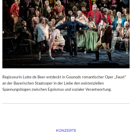
D
–
K
Ü
N
S
T
L
E
R
,
T
E
Regisseurin Lotte de Beer entdeckt in Gounods romantischer Oper „Faust“
R
an der Bayerischen Staatsoper in der Liebe den existenziellen
M
Spannungsbogen zwischen Egoismus und sozialer Verantwortung.
I
N
E
U
N
D
F
KONZERTE