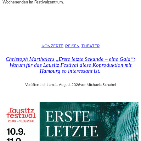
D
Wochenenden im Festivalzentrum.
S
H
U
T
„
Z
KONZERTE
, 
REISEN
, 
THEATER
W
I
Christoph Marthalers „Erste letzte Sekunde – eine Gala“:
S
Warum für das Lausitz Festival diese Koproduktion mit
C
Hamburg so interessant ist.
H
E
Veröffentlicht am:
1. August 2026
von
Michaela Schabel
N
D
E
N
S
T
Ü
H
L