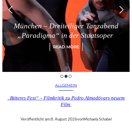
eiteiliger Tanzabend
Triest – S
 in der Staatsoper
R
EAD MORE
ALLGEMEIN
„Bitteres Fest“ – Filmkritik zu Pedro Almodóvars neuem
Film
Veröffentlicht am:
8. August 2026
von
Michaela Schabel