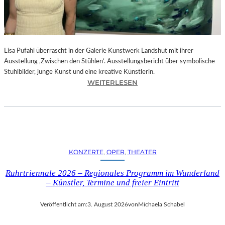
E
D
R
O
Lisa Pufahl überrascht in der Galerie Kunstwerk Landshut mit ihrer
A
Ausstellung ‚Zwischen den Stühlen‘. Ausstellungsbericht über symbolische
L
Stuhlbilder, junge Kunst und eine kreative Künstlerin.
M
:
WEITERLESEN
O
L
D
I
Ó
S
V
A
A
P
R
U
S
KONZERTE
, 
OPER
, 
THEATER
F
N
A
E
Ruhrtriennale 2026 – Regionales Programm im Wunderland
H
U
– Künstler, Termine und freier Eintritt
L
E
I
M
Veröffentlicht am:
3. August 2026
von
Michaela Schabel
N
F
D
I