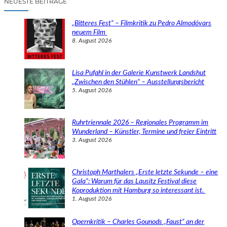
NEUESTE BEITRÄGE
h
e
„Bitteres Fest“ – Filmkritik zu Pedro Almodóvars
n
neuem Film
8. August 2026
Lisa Pufahl in der Galerie Kunstwerk Landshut
„Zwischen den Stühlen“ – Ausstellungsbericht
5. August 2026
Ruhrtriennale 2026 – Regionales Programm im
Wunderland – Künstler, Termine und freier Eintritt
3. August 2026
Christoph Marthalers „Erste letzte Sekunde – eine
Gala“: Warum für das Lausitz Festival diese
Koproduktion mit Hamburg so interessant ist.
1. August 2026
Opernkritik – Charles Gounods „Faust“ an der