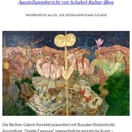
Ausstellungsbericht von Schabel-Kultur-Blog
Veröffentlicht am:
26. Juli 2026
von
Michaela Schabel
Die Berliner Galerie Kornfeld präsentiert mit Rusudan Khizanishvilis
Ausstellung „Double Exposure“ ungewöhnliche georgische Kunst –