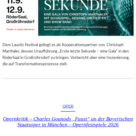
E
N
“
–
A
U
S
Dem Lausitz Festival gelingt es als Kooperationspartner von Christoph
S
Marthaler, dessen Uraufführung „Erste letzte Sekunde – eine Gala“ in den
T
RöderSaal in Großröhrsdorf zu bringen. Vorbericht über eine Inszenierung,
E
die auf Transformationsprozesse zielt.
L
L
U
N
G
S
OPER
B
E
Opernkritik – Charles Gounods „Faust“ an der Bayerischen
R
Staatsoper in München – Opernfestspiele 2026
I
C