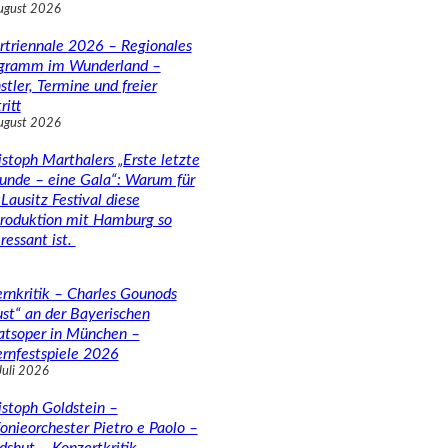
ugust 2026
rtriennale 2026 – Regionales
gramm im Wunderland –
stler, Termine und freier
ritt
ugust 2026
istoph Marthalers „Erste letzte
unde – eine Gala“: Warum für
Lausitz Festival diese
roduktion mit Hamburg so
ressant ist.
rnkritik – Charles Gounods
ust“ an der Bayerischen
atsoper in München –
rnfestspiele 2026
Juli 2026
istoph Goldstein –
fonieorchester Pietro e Paolo –
dshut – Konzertkritik –