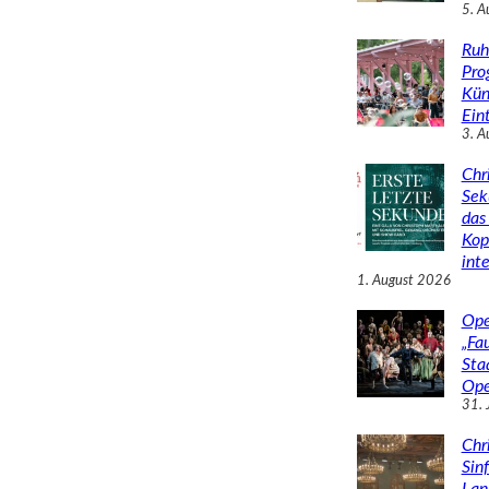
5. A
Ruh
Pro
Kün
Eint
3. A
Chr
Sek
das 
Kop
inte
1. August 2026
Ope
„Fa
Sta
Ope
31. 
Chr
Sin
Lan