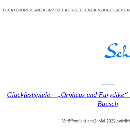
THEATER
OPER
TANZ
KONZERTE
AUSSTELLUNG
KINO
BUCH
REISEN
Gluckfestspiele – „Orpheus und Eurydike“ 
Bausch
Veröffentlicht am:
2. Mai 2022
von
Mic