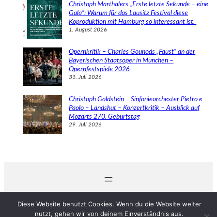
Christoph Marthalers „Erste letzte Sekunde – eine
Gala“: Warum für das Lausitz Festival diese
Koproduktion mit Hamburg so interessant ist.
1. August 2026
Opernkritik – Charles Gounods „Faust“ an der
Bayerischen Staatsoper in München –
Opernfestspiele 2026
31. Juli 2026
Christoph Goldstein – Sinfonieorchester Pietro e
Paolo – Landshut – Konzertkritik – Ausblick auf
Mozarts 270. Geburtstag
29. Juli 2026
© 2024 Michaela Schabel
Diese Website benutzt Cookies. Wenn du die Website weiter
nutzt, gehen wir von deinem Einverständnis aus.