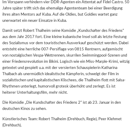
Im Vorspann verhindern vier DDR-Agenten ein Attentat auf Fidel Castro. 50
Jahre später trifft sich das ehemalige Agententeam bei einer Beerdigung
ihres alten Mentors auf Kuba. Auf die Oldies, but Goldies wartet ganz
unerwartet ein neuer Einsatze in Kuba.
Damit setzt Robert Thalheim seine Komödie „Kundschafter des Friedens“
aus dem Jahr 2017 fort. Eine kleine kubanische Insel soll als letzte Festung
des Sozialismus vor dem touristischen Ausverkauf geschützt werden. Dabei
entsteht eine herrliche 007-Persiflage von 0815 Rentnern, aufgemischt
von nostalgischen Vespa-Wettrennen, skurrilen Swimmingpool-Szenen und
einer Friedensrevolution im Bikini. Logisch wie ein Miss-Marple-Krimi, witzig
getextet und gespielt u.a. mit der versierten Schauspielerin Katharina
Thalbach als unermüdlich idealistische Kämpferin, schwelgt der Film in
sozialistischen und kapitalistischen Klischees, die Thailheim flott mit Salsa-
Rhythmen unterlegt, humorvoll grotesk überhöht und zerlegt. Es ist
heiterer Unterhaltungsfilm, mehr nicht.
Die Komödie „Die Kundschafter des Friedens 2“ ist ab 23. Januar in den
deutschen Kinos zu sehen.
Künstlerisches Team: Robert Thalheim (Drehbuch, Regie), Peer Klehmet
(Drehbuch),