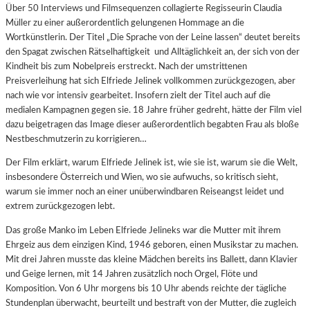
Über 50 Interviews und Filmsequenzen collagierte Regisseurin Claudia
Müller zu einer außerordentlich gelungenen Hommage an die
Wortkünstlerin. Der Titel „Die Sprache von der Leine lassen“ deutet bereits
den Spagat zwischen Rätselhaftigkeit und Alltäglichkeit an, der sich von der
Kindheit bis zum Nobelpreis erstreckt. Nach der umstrittenen
Preisverleihung hat sich Elfriede Jelinek vollkommen zurückgezogen, aber
nach wie vor intensiv gearbeitet. Insofern zielt der Titel auch auf die
medialen Kampagnen gegen sie. 18 Jahre früher gedreht, hätte der Film viel
dazu beigetragen das Image dieser außerordentlich begabten Frau als bloße
Nestbeschmutzerin zu korrigieren…
Der Film erklärt, warum Elfriede Jelinek ist, wie sie ist, warum sie die Welt,
insbesondere Österreich und Wien, wo sie aufwuchs, so kritisch sieht,
warum sie immer noch an einer unüberwindbaren Reiseangst leidet und
extrem zurückgezogen lebt.
Das große Manko im Leben Elfriede Jelineks war die Mutter mit ihrem
Ehrgeiz aus dem einzigen Kind, 1946 geboren, einen Musikstar zu machen.
Mit drei Jahren musste das kleine Mädchen bereits ins Ballett, dann Klavier
und Geige lernen, mit 14 Jahren zusätzlich noch Orgel, Flöte und
Komposition. Von 6 Uhr morgens bis 10 Uhr abends reichte der tägliche
Stundenplan überwacht, beurteilt und bestraft von der Mutter, die zugleich