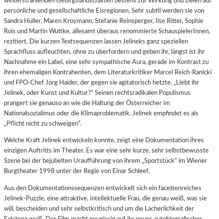
winterstrahlenden Gebirgslandschaften bestens zur Wirkung und zielen auf
persönliche und gesellschaftliche Eisregionen. Sehr subtil werden sie von
Sandra Hüller, Maren Kroymann, Stefanie Reinsperger, Ilse Ritter, Sophie
Rois und Martin Wuttke, allesamt überaus renommierte SchauspielerInnen,
rezitiert. Die kurzen Textsequenzen lassen Jelineks ganz speziellen
Sprachfluss aufleuchten, ohne zu überfordern und geben ihr, längst ist ihr
Nachnahme ein Label, eine sehr sympathische Aura, gerade im Kontrast zu
ihren ehemaligen Kontrahenten, dem Literaturkritiker Marcel Reich-Ranicki
und FPÖ-Chef Jörg Haider, der gegen sie agitatorisch hetzte. „Liebt ihr
Jelinek, oder Kunst und Kultur?“ Seinen rechtsradikalen Populismus
prangert sie genauso an wie die Haltung der Österreicher im
Nationalsozialimus oder die Klimaproblematik. Jelinek empfindet es als
„Pflicht nicht zu schweigen“.
Welche Kraft Jelinek entwickeln konnte, zeigt eine Dokumentation ihres
einzigen Auftritts im Theater. Es war eine sehr kurze, sehr selbstbewusste
Szene bei der bejubelten Uraufführung von ihrem „Sportstück“ im Wiener
Burgtheater 1998 unter der Regie von Einar Schleef.
Aus den Dokumentationssequenzen entwickelt sich ein facettenreiches
Jelinek-Puzzle, eine attraktive, intellektuelle Frau, die genau weiß, was sie
will, bescheiden und sehr selbstkritisch und um die Lächerlichkeit der
Existenz weiß. Der Film macht neugierig auf ihr neues autobiografisches