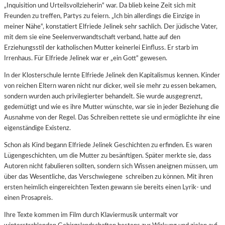
„Inquisition und Urteilsvollzieherin“ war. Da blieb keine Zeit sich mit
Freunden zu treffen, Partys zu feiern. „Ich bin allerdings die Einzige in
meiner Nähe“, konstatiert Elfriede Jelinek sehr sachlich. Der jüdische Vater,
mit dem sie eine Seelenverwandtschaft verband, hatte auf den
Erziehungsstil der katholischen Mutter keinerlei Einfluss. Er starb im
Irrenhaus. Für Elfriede Jelinek war er „ein Gott“ gewesen.
In der Klosterschule lernte Elfriede Jelinek den Kapitalismus kennen. Kinder
von reichen Eltern waren nicht nur dicker, weil sie mehr zu essen bekamen,
sondern wurden auch privilegierter behandelt. Sie wurde ausgegrenzt,
gedemütigt und wie es ihre Mutter wünschte, war sie in jeder Beziehung die
Ausnahme von der Regel. Das Schreiben rettete sie und ermöglichte ihr eine
eigenständige Existenz.
Schon als Kind begann Elfriede Jelinek Geschichten zu erfinden. Es waren
Lügengeschichten, um die Mutter zu besänftigen. Später merkte sie, dass
Autoren nicht fabulieren sollten, sondern sich Wissen aneignen müssen, um
über das Wesentliche, das Verschwiegene schreiben zu können. Mit ihren
ersten heimlich eingereichten Texten gewann sie bereits einen Lyrik- und
einen Prosapreis.
Ihre Texte kommen im Film durch Klaviermusik untermalt vor