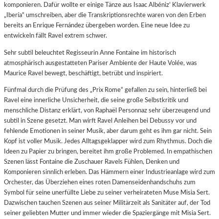
komponieren. Dafür wollte er einige Tänze aus Isaac Albéniz’ Klavierwerk
„Ibería“ umschreiben, aber die Transkriptionsrechte waren von den Erben
bereits an Enrique Fernández übergeben worden. Eine neue Idee zu
entwickeln fällt Ravel extrem schwer.
Sehr subtil beleuchtet Regisseurin Anne Fontaine im historisch
atmosphärisch ausgestatteten Pariser Ambiente der Haute Volée, was
Maurice Ravel bewegt, beschäftigt, betrübt und inspiriert.
Fünfmal durch die Prüfung des „Prix Rome“ gefallen zu sein, hinterließ bei
Ravel eine innerliche Unsicherheit, die seine große Selbstkritik und
menschliche Distanz erklärt, von Raphaël Personnaz sehr überzeugend und
subtil in Szene gesetzt. Man wirft Ravel Anleihen bei Debussy vor und
fehlende Emotionen in seiner Musik, aber darum geht es ihm gar nicht. Sein
Kopf ist voller Musik. Jedes Alltagsgeklapper wird zum Rhythmus. Doch die
Ideen zu Papier zu bringen, bereitet ihm große Problemed. In empathischen
Szenen lässt Fontaine die Zuschauer Ravels Fühlen, Denken und
Komponieren sinnlich erleben. Das Hämmern einer Industrieanlage wird zum
Orchester, das Überziehen eines roten Damenseidenhandschuhs zum
Symbol für seine unerfüllte Liebe zu seiner verheirateten Muse Misia Sert.
Dazwischen tauchen Szenen aus seiner Militärzeit als Sanitäter auf, der Tod
seiner geliebten Mutter und immer wieder die Spaziergänge mit Misia Sert.