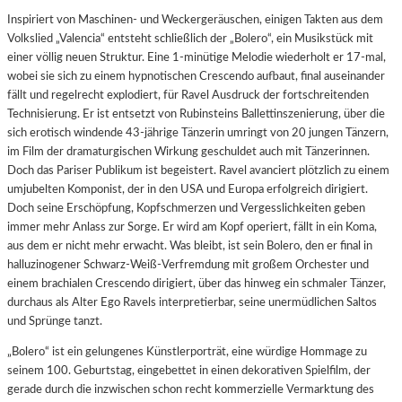
Inspiriert von Maschinen- und Weckergeräuschen, einigen Takten aus dem
Volkslied „Valencia“ entsteht schließlich der „Bolero“, ein Musikstück mit
einer völlig neuen Struktur. Eine 1-minütige Melodie wiederholt er 17-mal,
wobei sie sich zu einem hypnotischen Crescendo aufbaut, final auseinander
fällt und regelrecht explodiert, für Ravel Ausdruck der fortschreitenden
Technisierung. Er ist entsetzt von Rubinsteins Ballettinszenierung, über die
sich erotisch windende 43-jährige Tänzerin umringt von 20 jungen Tänzern,
im Film der dramaturgischen Wirkung geschuldet auch mit Tänzerinnen.
Doch das Pariser Publikum ist begeistert. Ravel avanciert plötzlich zu einem
umjubelten Komponist, der in den USA und Europa erfolgreich dirigiert.
Doch seine Erschöpfung, Kopfschmerzen und Vergesslichkeiten geben
immer mehr Anlass zur Sorge. Er wird am Kopf operiert, fällt in ein Koma,
aus dem er nicht mehr erwacht. Was bleibt, ist sein Bolero, den er final in
halluzinogener Schwarz-Weiß-Verfremdung mit großem Orchester und
einem brachialen Crescendo dirigiert, über das hinweg ein schmaler Tänzer,
durchaus als Alter Ego Ravels interpretierbar, seine unermüdlichen Saltos
und Sprünge tanzt.
„Bolero“ ist ein gelungenes Künstlerporträt, eine würdige Hommage zu
seinem 100. Geburtstag, eingebettet in einen dekorativen Spielfilm, der
gerade durch die inzwischen schon recht kommerzielle Vermarktung des