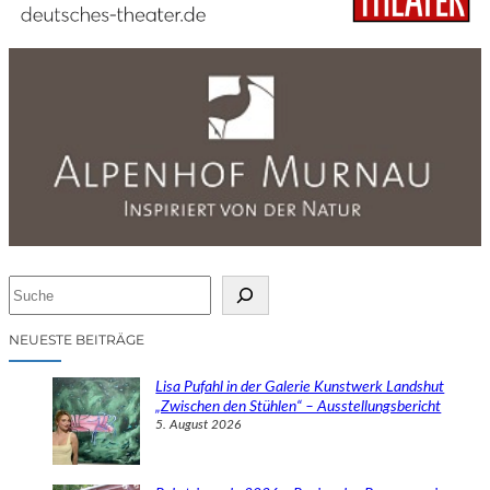
S
u
c
NEUESTE BEITRÄGE
h
e
Lisa Pufahl in der Galerie Kunstwerk Landshut
n
„Zwischen den Stühlen“ – Ausstellungsbericht
5. August 2026