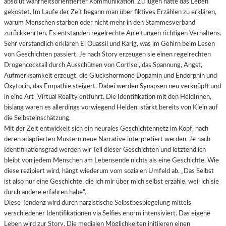
absolut wahrheitsorientierter Kommunikation. Zu lügen hätte das Leben
gekostet. Im Laufe der Zeit begann man über fiktives Erzählen zu erklären,
warum Menschen starben oder nicht mehr in den Stammesverband
zurückkehrten. Es entstanden regelrechte Anleitungen richtigen Verhaltens.
Sehr verständlich erklären El Ouassil und Karig, was im Gehirn beim Lesen
von Geschichten passiert. Je nach Story erzeugen sie einen regelrechten
Drogencocktail durch Ausschütten von Cortisol, das Spannung, Angst,
Aufmerksamkeit erzeugt, die Glückshormone Dopamin und Endorphin und
Oxytocin, das Empathie steigert. Dabei werden Synapsen neu verknüpft und
in eine Art „Virtual Reality entführt. Die Identifikation mit den HeldInnen,
bislang waren es allerdings vorwiegend Helden, stärkt bereits von Klein auf
die Selbsteinschätzung.
Mit der Zeit entwickelt sich ein neurales Geschichtennetz im Kopf, nach
deren adaptierten Mustern neue Narrative interpretiert werden. Je nach
Identifikationsgrad werden wir Teil dieser Geschichten und letztendlich
bleibt von jedem Menschen am Lebensende nichts als eine Geschichte. Wie
diese rezipiert wird, hängt wiederum vom sozialen Umfeld ab. „Das Selbst
ist also nur eine Geschichte, die ich mir über mich selbst erzähle, weil ich sie
durch andere erfahren habe“.
Diese Tendenz wird durch narzistische Selbstbespiegelung mittels
verschiedener Identifikationen via Selfies enorm intensiviert. Das eigene
Leben wird zur Story. Die medialen Möglichkeiten initiieren einen