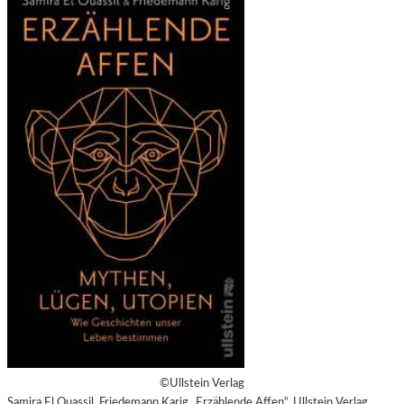
©Ullstein Verlag
Samira El Ouassil, Friedemann Karig „Erzählende Affen“, Ullstein Verlag,