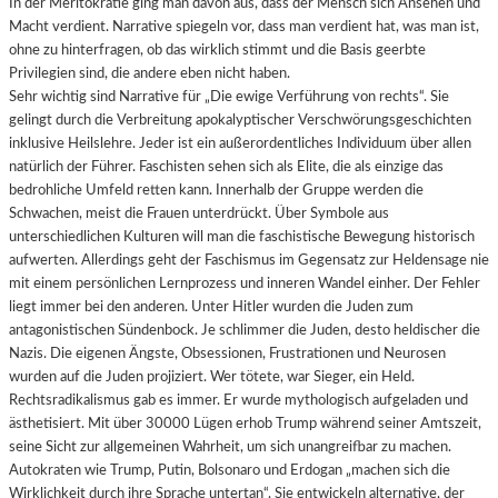
In der Meritokratie ging man davon aus, dass der Mensch sich Ansehen und
Macht verdient. Narrative spiegeln vor, dass man verdient hat, was man ist,
ohne zu hinterfragen, ob das wirklich stimmt und die Basis geerbte
Privilegien sind, die andere eben nicht haben.
Sehr wichtig sind Narrative für „Die ewige Verführung von rechts“. Sie
gelingt durch die Verbreitung apokalyptischer Verschwörungsgeschichten
inklusive Heilslehre. Jeder ist ein außerordentliches Individuum über allen
natürlich der Führer. Faschisten sehen sich als Elite, die als einzige das
bedrohliche Umfeld retten kann. Innerhalb der Gruppe werden die
Schwachen, meist die Frauen unterdrückt. Über Symbole aus
unterschiedlichen Kulturen will man die faschistische Bewegung historisch
aufwerten. Allerdings geht der Faschismus im Gegensatz zur Heldensage nie
mit einem persönlichen Lernprozess und inneren Wandel einher. Der Fehler
liegt immer bei den anderen. Unter Hitler wurden die Juden zum
antagonistischen Sündenbock. Je schlimmer die Juden, desto heldischer die
Nazis. Die eigenen Ängste, Obsessionen, Frustrationen und Neurosen
wurden auf die Juden projiziert. Wer tötete, war Sieger, ein Held.
Rechtsradikalismus gab es immer. Er wurde mythologisch aufgeladen und
ästhetisiert. Mit über 30000 Lügen erhob Trump während seiner Amtszeit,
seine Sicht zur allgemeinen Wahrheit, um sich unangreifbar zu machen.
Autokraten wie Trump, Putin, Bolsonaro und Erdogan „machen sich die
Wirklichkeit durch ihre Sprache untertan“. Sie entwickeln alternative, der