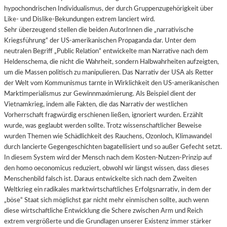
hypochondrischen Individualismus, der durch Gruppenzugehörigkeit über
Like- und Dislike-Bekundungen extrem lanciert wird.
Sehr überzeugend stellen die beiden AutorInnen die „narrativische
Kriegsführung“ der US-amerikanischen Propaganda dar. Unter dem
neutralen Begriff „Public Relation“ entwickelte man Narrative nach dem
Heldenschema, die nicht die Wahrheit, sondern Halbwahrheiten aufzeigten,
um die Massen politisch zu manipulieren. Das Narrativ der USA als Retter
der Welt vom Kommunismus tarnte in Wirklichkeit den US-amerikanischen
Marktimperialismus zur Gewinnmaximierung. Als Beispiel dient der
Vietnamkrieg, indem alle Fakten, die das Narrativ der westlichen
Vorherrschaft fragwürdig erschienen ließen, ignoriert wurden. Erzählt
wurde, was geglaubt werden sollte. Trotz wissenschaftlicher Beweise
wurden Themen wie Schädlichkeit des Rauchens, Ozonloch, Klimawandel
durch lancierte Gegengeschichten bagatellisiert und so außer Gefecht setzt.
In diesem System wird der Mensch nach dem Kosten-Nutzen-Prinzip auf
den homo oeconomicus reduziert, obwohl wir längst wissen, dass dieses
Menschenbild falsch ist. Daraus entwickelte sich nach dem Zweiten
Weltkrieg ein radikales marktwirtschaftliches Erfolgsnarrativ, in dem der
„böse“ Staat sich möglichst gar nicht mehr einmischen sollte, auch wenn
diese wirtschaftliche Entwicklung die Schere zwischen Arm und Reich
extrem vergrößerte und die Grundlagen unserer Existenz immer stärker