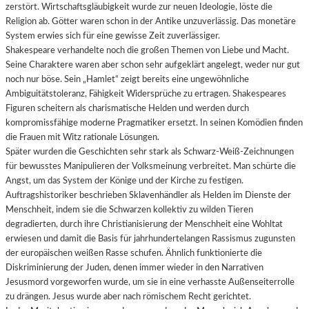
zerstört. Wirtschaftsgläubigkeit wurde zur neuen Ideologie, löste die
Religion ab. Götter waren schon in der Antike unzuverlässig. Das monetäre
System erwies sich für eine gewisse Zeit zuverlässiger.
Shakespeare verhandelte noch die großen Themen von Liebe und Macht.
Seine Charaktere waren aber schon sehr aufgeklärt angelegt, weder nur gut
noch nur böse. Sein „Hamlet“ zeigt bereits eine ungewöhnliche
Ambiguitätstoleranz, Fähigkeit Widersprüche zu ertragen. Shakespeares
Figuren scheitern als charismatische Helden und werden durch
kompromissfähige moderne Pragmatiker ersetzt. In seinen Komödien finden
die Frauen mit Witz rationale Lösungen.
Später wurden die Geschichten sehr stark als Schwarz-Weiß-Zeichnungen
für bewusstes Manipulieren der Volksmeinung verbreitet. Man schürte die
Angst, um das System der Könige und der Kirche zu festigen.
Auftragshistoriker beschrieben Sklavenhändler als Helden im Dienste der
Menschheit, indem sie die Schwarzen kollektiv zu wilden Tieren
degradierten, durch ihre Christianisierung der Menschheit eine Wohltat
erwiesen und damit die Basis für jahrhundertelangen Rassismus zugunsten
der europäischen weißen Rasse schufen. Ähnlich funktionierte die
Diskriminierung der Juden, denen immer wieder in den Narrativen
Jesusmord vorgeworfen wurde, um sie in eine verhasste Außenseiterrolle
zu drängen. Jesus wurde aber nach römischem Recht gerichtet.