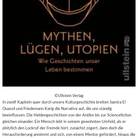
©Ullstein Verlag
In zwölf Kapiteln quer durch unsere Kulturgeschichte breiten Samira El
Ouassil und Friedemann Karig die Narrative auf, die uns ständig
beeinflussen. Die Heldengeschichten von der Antike bis zur Sciencefiction
gleichen einander. Ein Mensch lebt in seinem gewohnten Umfeld, als er
plötzlich den Lockruf der Fremde hört, zunächst zögert, dann doch die
Herausforderung annimmt und sich, von einem Mentor gefördert, hinaus die