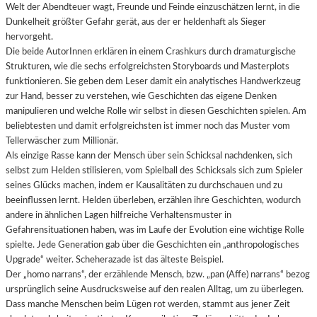
Welt der Abendteuer wagt, Freunde und Feinde einzuschätzen lernt, in die
Dunkelheit größter Gefahr gerät, aus der er heldenhaft als Sieger
hervorgeht.
Die beide AutorInnen erklären in einem Crashkurs durch dramaturgische
Strukturen, wie die sechs erfolgreichsten Storyboards und Masterplots
funktionieren. Sie geben dem Leser damit ein analytisches Handwerkzeug
zur Hand, besser zu verstehen, wie Geschichten das eigene Denken
manipulieren und welche Rolle wir selbst in diesen Geschichten spielen. Am
beliebtesten und damit erfolgreichsten ist immer noch das Muster vom
Tellerwäscher zum Millionär.
Als einzige Rasse kann der Mensch über sein Schicksal nachdenken, sich
selbst zum Helden stilisieren, vom Spielball des Schicksals sich zum Spieler
seines Glücks machen, indem er Kausalitäten zu durchschauen und zu
beeinflussen lernt. Helden überleben, erzählen ihre Geschichten, wodurch
andere in ähnlichen Lagen hilfreiche Verhaltensmuster in
Gefahrensituationen haben, was im Laufe der Evolution eine wichtige Rolle
spielte. Jede Generation gab über die Geschichten ein „anthropologisches
Upgrade“ weiter. Scheherazade ist das älteste Beispiel.
Der „homo narrans“, der erzählende Mensch, bzw. „pan (Affe) narrans“ bezog
ursprünglich seine Ausdrucksweise auf den realen Alltag, um zu überlegen.
Dass manche Menschen beim Lügen rot werden, stammt aus jener Zeit