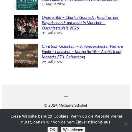
1. August 2026
Opernkritik – Charles Gounods „Faust“ an der
Bayerischen Staatsoper in München –
Opernfestspiele 2026
31. Juli 2026
Christoph Goldstein – Sinfonieorchester Pietro e
Paolo – Landshut – Konzertkritik – Ausblick auf
Mozarts 270. Geburtstag
29. Juli 2026
© 2024 Michaela Schabel
Diese Website benutzt Cookies. Wenn du die Website weiter
nutzt, gehen wir von deinem Einverständnis aus.
OK
Weiterlesen