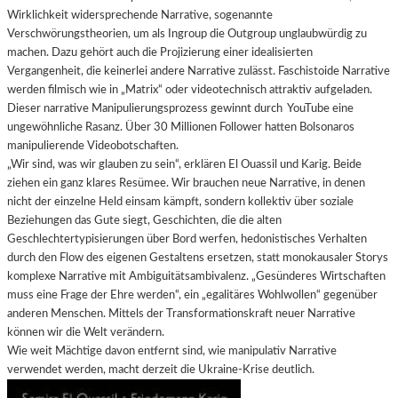
Wirklichkeit widersprechende Narrative, sogenannte
Verschwörungstheorien, um als Ingroup die Outgroup unglaubwürdig zu
machen. Dazu gehört auch die Projizierung einer idealisierten
Vergangenheit, die keinerlei andere Narrative zulässt. Faschistoide Narrative
werden filmisch wie in „Matrix“ oder videotechnisch attraktiv aufgeladen.
Dieser narrative Manipulierungsprozess gewinnt durch YouTube eine
ungewöhnliche Rasanz. Über 30 Millionen Follower hatten Bolsonaros
manipulierende Videobotschaften.
„Wir sind, was wir glauben zu sein“, erklären El Ouassil und Karig. Beide
ziehen ein ganz klares Resümee. Wir brauchen neue Narrative, in denen
nicht der einzelne Held einsam kämpft, sondern kollektiv über soziale
Beziehungen das Gute siegt, Geschichten, die die alten
Geschlechtertypisierungen über Bord werfen, hedonistisches Verhalten
durch den Flow des eigenen Gestaltens ersetzen, statt monokausaler Storys
komplexe Narrative mit Ambiguitätsambivalenz. „Gesünderes Wirtschaften
muss eine Frage der Ehre werden“, ein „egalitäres Wohlwollen“ gegenüber
anderen Menschen. Mittels der Transformationskraft neuer Narrative
können wir die Welt verändern.
Wie weit Mächtige davon entfernt sind, wie manipulativ Narrative
verwendet werden, macht derzeit die Ukraine-Krise deutlich.