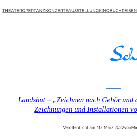
THEATER
OPER
TANZ
KONZERTE
AUSSTELLUNG
KINO
BUCH
REISEN
Landshut – „Zeichnen nach Gehör und a
Zeichnungen und Installationen v
Veröffentlicht am:
10. März 2022
von
Mi