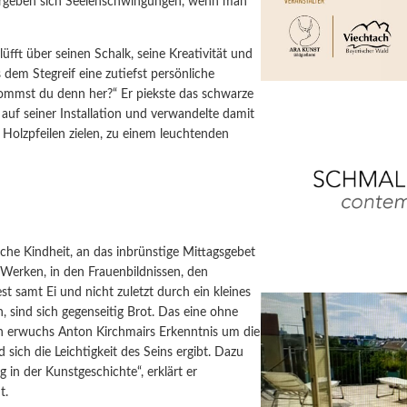
 ergeben sich Seelenschwingungen, wenn man
fft über seinen Schalk, seine Kreativität und
em Stegreif eine zutiefst persönliche
 kommst du denn her?“ Er piekste das schwarze
auf seiner Installation und verwandelte damit
n Holzpfeilen zielen, zu einem leuchtenden
sche Kindheit, an das inbrünstige Mittagsgebet
n Werken, in den Frauenbildnissen, den
t samt Ei und nicht zuletzt durch ein kleines
, sind sich gegenseitig Brot. Das eine ohne
n erwuchs Anton Kirchmairs Erkenntnis um die
sich die Leichtigkeit des Seins ergibt. Dazu
g in der Kunstgeschichte“, erklärt er
t.