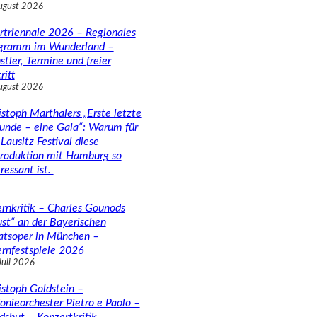
ugust 2026
rtriennale 2026 – Regionales
gramm im Wunderland –
stler, Termine und freier
ritt
ugust 2026
istoph Marthalers „Erste letzte
unde – eine Gala“: Warum für
Lausitz Festival diese
roduktion mit Hamburg so
ressant ist.
rnkritik – Charles Gounods
ust“ an der Bayerischen
atsoper in München –
rnfestspiele 2026
Juli 2026
istoph Goldstein –
fonieorchester Pietro e Paolo –
dshut – Konzertkritik –