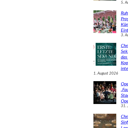
5. A
Ruh
Pro
Kün
Eint
3. A
Chr
Sek
das 
Kop
inte
1. August 2026
Ope
„Fa
Sta
Ope
31. 
Chr
Sin
Lan