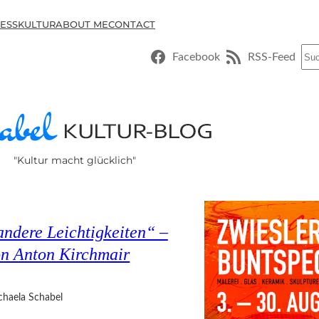
ESSKULTUR
ABOUT ME
CONTACT
Suc
Facebook
RSS-Feed
"Kultur macht glücklich"
ndere Leichtigkeiten“ –
on Anton Kirchmair
chaela Schabel