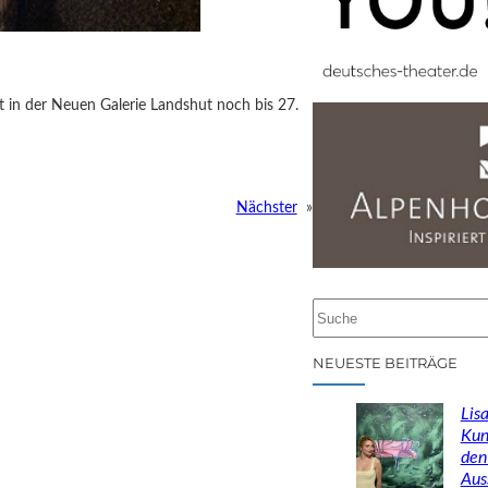
t in der Neuen Galerie Landshut noch bis 27.
Nächster
»
S
u
c
NEUESTE BEITRÄGE
h
e
Lisa
n
Kun
den
Aus