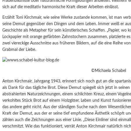
Frauenbildnisse oder naturähnliche Formgebungen anbieten. Vielmehr
sich auf die meditativ harmonische Kraft dieser Arbeiten einlässt.
Erzählt Toni Kirchmair, wie seine Werke zustande kommen, ist man verblü
seine Demut gegenüber den Dingen und dem Leben. Immer weiß er aus d
Geschichte als Metapher für sein künstlerisches Schaffen. „Papier, wo
Lockpapier mit orange gefärbten Zahnstochern zusammen, platzierte es 
zwei viereckige Ausschnitte aus früheren Bildern, auf die eine Reihe vo
Grabmal der Liebe.
©Michaela Schabel
Anton Kirchmair, Jahrgang 1943, erinnert sich noch gut an die spartani
als Dank für das tägliche Brot. Diese Demut spiegelt sich jetzt in seine
abstrahierten Naturzeichnungen, einem schlichten Kreuz, einem Vogelnes
verkohltes Stück Brot auf einem Holzgitter. Leben und Kunst fusionieren
das andere geht nicht. Aus der ständigen Suche nach dem Wesentliche
Kraft der Demut, aus der er seine tief empfundene Ästhetik schöpft und 
zählen auch die Zeichnungen aus einer Linie. „Diese Einliner sind einmali
verschmitzt. Wie das funktioniert, verrät Anton Kirchmair natürlich nich