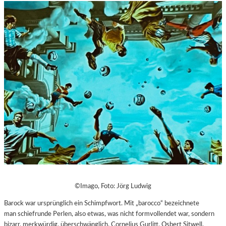
©Imago, Foto: Jörg Ludwig
Barock war ursprünglich ein Schimpfwort. Mit „barocco“ bezeichnete
man
schiefrunde Perlen, also etwas, was nicht formvollendet war, sondern
bizarr, merkwürdig, überschwänglich. Cornelius Gurlitt, Osbert Sitwell,