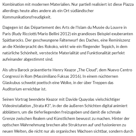
Kombination mit modernen Materialien. Nur partiell realisiert ist diese Piazza
allerdings heute alles andere als ein Ort südländischer
Kommunikationsfreudigkeit.
Dagegen ist das Département des Arts de l’Islam du Musée du Louvre in
Paris (Rudy Ricciotti/Mario Bellini 2012) ein grandioses Beispiel exuberanten
Spätbarocks. Der geschwungene Faltenwurf des Daches, eine Reminiszenz
an die Kleiderpracht des Rokoko, wirkt wie ein fliegender Teppich, in dem
natürliche Schönheit, versteckte Materialität und Funktionalität perfekt
aufeinander abgestimmt sind.
Als ultra Barock präsentierte Henry Keazor „The Cloud“, dem Nuevo Centro
Congressi in Rom (Massimiliano Fuksas 2016). In einem nüchternen
Glaskubus schwebt poetisch eine Wolke, in der über Treppen das
Auditorium erreichbar ist.
Seinen Vortrag beendete Keazor mit Davide Quayolas vielschichtiger
Videoinstallation „Strata #3“, in der die äußeren Schichten digital animiert
abblättern, um die tieferliegenden freizugeben und damit die schmale
Grenze zwischen Realem und Künstlichem bewusst zu machen. Hinter der
optischen Wahrnehmung brechen alte Strukturen auf und fusionieren zu
neuen Welten, die nicht nur als organisches Wachsen sichtbar, sondern durch