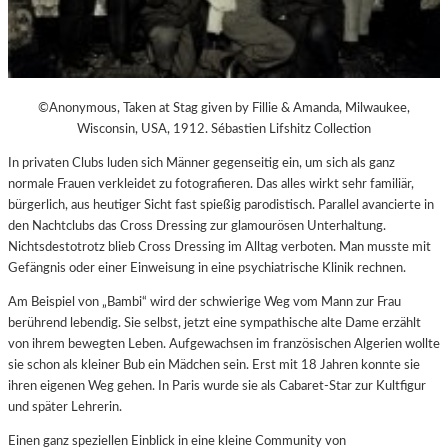
©Anonymous, Taken at Stag given by Fillie & Amanda, Milwaukee,
Wisconsin, USA, 1912. Sébastien Lifshitz Collection
In privaten Clubs luden sich Männer gegenseitig ein, um sich als ganz
normale Frauen verkleidet zu fotografieren. Das alles wirkt sehr familiär,
bürgerlich, aus heutiger Sicht fast spießig parodistisch. Parallel avancierte in
den Nachtclubs das Cross Dressing zur glamourösen Unterhaltung.
Nichtsdestotrotz blieb Cross Dressing im Alltag verboten. Man musste mit
Gefängnis oder einer Einweisung in eine psychiatrische Klinik rechnen.
Am Beispiel von „Bambi“ wird der schwierige Weg vom Mann zur Frau
berührend lebendig. Sie selbst, jetzt eine sympathische alte Dame erzählt
von ihrem bewegten Leben. Aufgewachsen im französischen Algerien wollte
sie schon als kleiner Bub ein Mädchen sein. Erst mit 18 Jahren konnte sie
ihren eigenen Weg gehen. In Paris wurde sie als Cabaret-Star zur Kultfigur
und später Lehrerin.
Einen ganz speziellen Einblick in eine kleine Community von