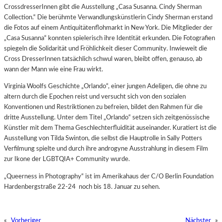
CrossdresserInnen gibt die Ausstellung „Casa Susanna. Cindy Sherman
Collection.“ Die berühmte Verwandlungskünstlerin Cindy Sherman erstand
die Fotos auf einem Antiquitätenflohmarkt in New York. Die Mitglieder der
„Casa Susanna“ konnten spielerisch ihre Identität erkunden. Die Fotografien
spiegeln die Solidarität und Fröhlichkeit dieser Community. Inwieweit die
Cross DresserInnen tatsächlich schwul waren, bleibt offen, genauso, ab
wann der Mann wie eine Frau wirkt.
Virginia Woolfs Geschichte „Orlando“, einer jungen Adeligen, die ohne zu
altern durch die Epochen reist und versucht sich von den sozialen
Konventionen und Restriktionen zu befreien, bildet den Rahmen für die
dritte Ausstellung. Unter dem Titel „Orlando“ setzen sich zeitgenössische
Künstler mit dem Thema Geschlechterfluidität auseinander. Kuratiert ist die
Ausstellung von Tilda Swinton, die selbst die Hauptrolle in Sally Potters
Verfilmung spielte und durch ihre androgyne Ausstrahlung in diesem Film
zur Ikone der LGBTQIA+ Community wurde.
„Queerness in Photography“ ist im Amerikahaus der C/O Berlin Foundation
Hardenbergstraße 22-24 noch bis 18. Januar zu sehen.
«
Vorheriger
Nächster
»