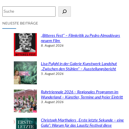
S
u
c
NEUESTE BEITRÄGE
h
e
„Bitteres Fest“ – Filmkritik zu Pedro Almodóvars
n
neuem Film
8. August 2026
Lisa Pufahl in der Galerie Kunstwerk Landshut
„Zwischen den Stühlen“ – Ausstellungsbericht
5. August 2026
Ruhrtriennale 2026 – Regionales Programm im
Wunderland – Künstler, Termine und freier Eintritt
3. August 2026
Christoph Marthalers „Erste letzte Sekunde – eine
Gala“: Warum für das Lausitz Festival diese