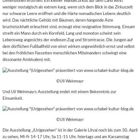
Dimensionen eröffnen. Ein kleiner Wanderzirkus auf dem Land wirkt
weniger nostalgisch als extrem karg, wenn sich dem Blick in das Zirkuszelt
nur schwarze Leere eröffnet und die Härte nomadischen Lebens deutlich
wird. Das nächtliche Gehölz mit Bäumen, deren hängende Äste
bruchstückhaft erleuchtet sind, erzeugt eine resignative Stimmung. Einsam
streift ein Mann durch ein Kornfeld. Lang und monoton scheint sein
Lebensweg angesichts der endlosen Zug und Stromtrasse. Die Jungen auf
dem dörflichen Fußballfeld von einst wirken ungewöhnlich ernst und
s
elbst
bei den fröhlichen Fassetten menschlichen Miteinanders schwingt eine
dissonante Ambivalenz mit.
©Uli Weinmayr
Und Uli Weinmayrs Ausstellung endet mit einem Bekenntnis zur
Einsamkeit.
©Uli Weinmayr
Die Ausstellung „(Un)gesehen“ ist in der Galerie Litvai noch bis zum 30. April
zu sehen, Mi-Fr 14-17 Uhr, Sa 11-15 Uhr, feiertags und am Karsamstag