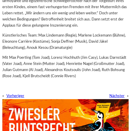
larmoyante und egozentrische Schwiegertochter nach der Totgeburt ihres
ersten Kindes, einem fast verhungerten Fremden mit ihrer Muttermilch das
Leben rettet. „Wir ändern uns ein wenig und leben weiter.“ Doch unter
welchen Bedingungen? Betroffenheit breitet sich aus. Dann setzt erst der
Applaus für diese gelungene Inszenierung ein.
Künstlerisches Team: Max Lindemann (Regie), Marlene Lockemann (Bühne),
Eleonore Carrière (Kostüme), Sonja Deffner (Musik), David Jäkel
(Beleuchtung), Anouk Kesou (Dramaturgie)
Mit Max Poerting (Tom Joad), Lorenz Hochhuth (Jim Casy), Lukas Darnstädt
(Vater Joad), Anne Stein (Mutter Joad), Henriette Nagel (Großmutter Joad),
Julian Gutmann (Al Joad), Alexandros Koutsoulis (John Joad), Ruth Bohsung
(Rose Joad), Kjell Brutscheidt (Connie Rivers)
«
Vorheriger
Nächster
»