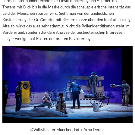
permanenter bühnentechnischer Desillusionierung und Aus-der-Rolle-
Tretens mit Blick bis in die Maske durch die schauspielerische Intensität das
Leid der Menschen spürbar wird. Sieht man von der unglücklichen
Kostümierung der Großmutter mit Riesenschürze über den Kopf als bucklige
Alte ab, wirkt das alles sehr stimmig. Nicht die Rollenidentifikation steht im
Vordergrund, sondern die klare Analyse der ausbeuterischen Interessen
einiger weniger auf Kosten der breiten Bevölkerung.
©Volkstheater München, Foto: Arno Declair