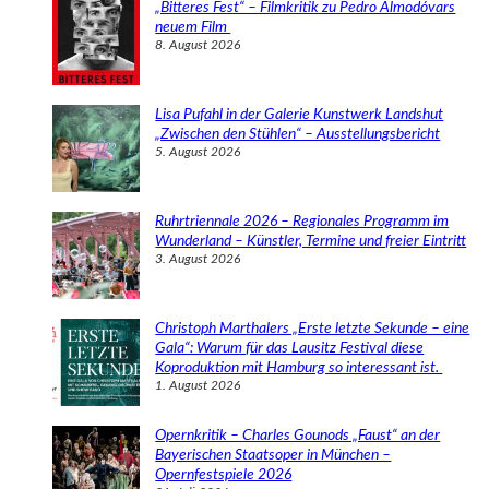
„Bitteres Fest“ – Filmkritik zu Pedro Almodóvars
n
neuem Film
8. August 2026
Lisa Pufahl in der Galerie Kunstwerk Landshut
„Zwischen den Stühlen“ – Ausstellungsbericht
5. August 2026
Ruhrtriennale 2026 – Regionales Programm im
Wunderland – Künstler, Termine und freier Eintritt
3. August 2026
Christoph Marthalers „Erste letzte Sekunde – eine
Gala“: Warum für das Lausitz Festival diese
Koproduktion mit Hamburg so interessant ist.
1. August 2026
Opernkritik – Charles Gounods „Faust“ an der
Bayerischen Staatsoper in München –
Opernfestspiele 2026