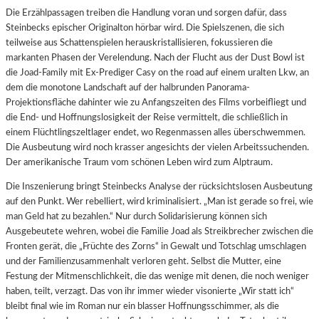
Die Erzählpassagen treiben die Handlung voran und sorgen dafür, dass
Steinbecks epischer Originalton hörbar wird. Die Spielszenen, die sich
teilweise aus Schattenspielen herauskristallisieren, fokussieren die
markanten Phasen der Verelendung. Nach der Flucht aus der Dust Bowl ist
die Joad-Family mit Ex-Prediger Casy on the road auf einem uralten Lkw, an
dem die monotone Landschaft auf der halbrunden Panorama-
Projektionsfläche dahinter wie zu Anfangszeiten des Films vorbeifliegt und
die End- und Hoffnungslosigkeit der Reise vermittelt, die schließlich in
einem Flüchtlingszeltlager endet, wo Regenmassen alles überschwemmen.
Die Ausbeutung wird noch krasser angesichts der vielen Arbeitssuchenden.
Der amerikanische Traum vom schönen Leben wird zum Alptraum.
Die Inszenierung bringt Steinbecks Analyse der rücksichtslosen Ausbeutung
auf den Punkt. Wer rebelliert, wird kriminalisiert. „Man ist gerade so frei, wie
man Geld hat zu bezahlen.“ Nur durch Solidarisierung können sich
Ausgebeutete wehren, wobei die Familie Joad als Streikbrecher zwischen die
Fronten gerät, die „Früchte des Zorns“ in Gewalt und Totschlag umschlagen
und der Familienzusammenhalt verloren geht. Selbst die Mutter, eine
Festung der Mitmenschlichkeit, die das wenige mit denen, die noch weniger
haben, teilt, verzagt. Das von ihr immer wieder visonierte „Wir statt ich“
bleibt final wie im Roman nur ein blasser Hoffnungsschimmer, als die