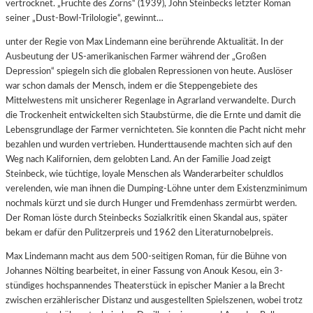
vertrocknet. „Früchte des Zorns“ (1939), John Steinbecks letzter Roman
seiner „Dust-Bowl-Trilologie“, gewinnt…
unter der Regie von Max Lindemann eine berührende Aktualität. In der
Ausbeutung der US-amerikanischen Farmer während der „Großen
Depression“ spiegeln sich die globalen Repressionen von heute. Auslöser
war schon damals der Mensch, indem er die Steppengebiete des
Mittelwestens mit unsicherer Regenlage in Agrarland verwandelte. Durch
die Trockenheit entwickelten sich Staubstürme, die die Ernte und damit die
Lebensgrundlage der Farmer vernichteten. Sie konnten die Pacht nicht mehr
bezahlen und wurden vertrieben. Hunderttausende machten sich auf den
Weg nach Kalifornien, dem gelobten Land. An der Familie Joad zeigt
Steinbeck, wie tüchtige, loyale Menschen als Wanderarbeiter schuldlos
verelenden, wie man ihnen die Dumping-Löhne unter dem Existenzminimum
nochmals kürzt und sie durch Hunger und Fremdenhass zermürbt werden.
Der Roman löste durch Steinbecks Sozialkritik einen Skandal aus, später
bekam er dafür den Pulitzerpreis und 1962 den Literaturnobelpreis.
Max Lindemann macht aus dem 500-seitigen Roman, für die Bühne von
Johannes Nölting bearbeitet, in einer Fassung von Anouk Kesou, ein 3-
stündiges hochspannendes Theaterstück in epischer Manier a la Brecht
zwischen erzählerischer Distanz und ausgestellten Spielszenen, wobei trotz