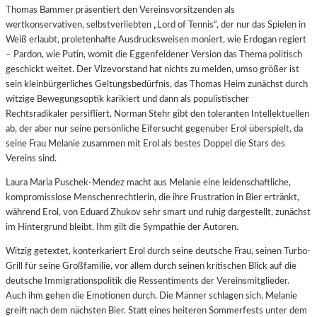
Thomas Bammer präsentiert den Vereinsvorsitzenden als
wertkonservativen, selbstverliebten „Lord of Tennis“, der nur das Spielen in
Weiß erlaubt, proletenhafte Ausdrucksweisen moniert, wie Erdogan regiert
– Pardon, wie Putin, womit die Eggenfeldener Version das Thema politisch
geschickt weitet. Der Vizevorstand hat nichts zu melden, umso größer ist
sein kleinbürgerliches Geltungsbedürfnis, das Thomas Heim zunächst durch
witzige Bewegungsoptik karikiert und dann als populistischer
Rechtsradikaler persifliert. Norman Stehr gibt den toleranten Intellektuellen
ab, der aber nur seine persönliche Eifersucht gegenüber Erol überspielt, da
seine Frau Melanie zusammen mit Erol als bestes Doppel die Stars des
Vereins sind.
Laura Maria Puschek-Mendez macht aus Melanie eine leidenschaftliche,
kompromisslose Menschenrechtlerin, die ihre Frustration in Bier ertränkt,
während Erol, von Eduard Zhukov sehr smart und ruhig dargestellt, zunächst
im Hintergrund bleibt. Ihm gilt die Sympathie der Autoren.
Witzig getextet, konterkariert Erol durch seine deutsche Frau, seinen Turbo-
Grill für seine Großfamilie, vor allem durch seinen kritischen Blick auf die
deutsche Immigrationspolitik die Ressentiments der Vereinsmitglieder.
Auch ihm gehen die Emotionen durch. Die Männer schlagen sich, Melanie
greift nach dem nächsten Bier. Statt eines heiteren Sommerfests unter dem