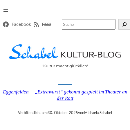
Suchen
Facebook
RSS-Feed
"Kultur macht glücklich"
Eggenfelden – „Extrawurst“ gekonnt gespielt im Theater an
der Rott
Veröffentlicht am:
30. Oktober 2025
von
Michaela Schabel