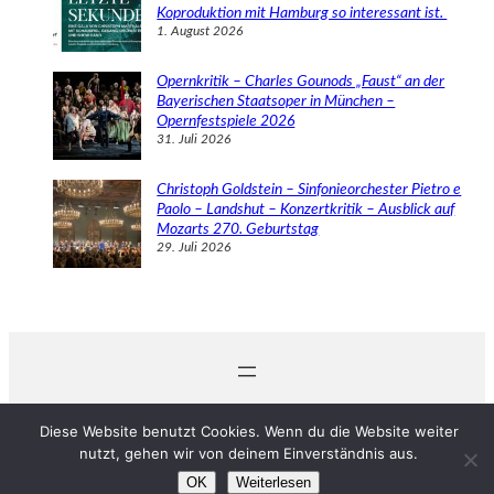
Koproduktion mit Hamburg so interessant ist.
1. August 2026
Opernkritik – Charles Gounods „Faust“ an der
Bayerischen Staatsoper in München –
Opernfestspiele 2026
31. Juli 2026
Christoph Goldstein – Sinfonieorchester Pietro e
Paolo – Landshut – Konzertkritik – Ausblick auf
Mozarts 270. Geburtstag
29. Juli 2026
© 2024 Michaela Schabel
Diese Website benutzt Cookies. Wenn du die Website weiter
nutzt, gehen wir von deinem Einverständnis aus.
OK
Weiterlesen