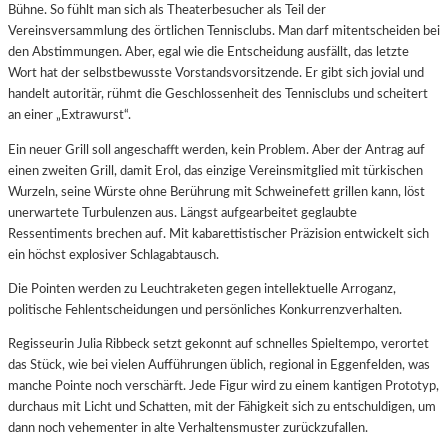
Bühne. So fühlt man sich als Theaterbesucher als Teil der
Vereinsversammlung des örtlichen Tennisclubs. Man darf mitentscheiden bei
den Abstimmungen. Aber, egal wie die Entscheidung ausfällt, das letzte
Wort hat der selbstbewusste Vorstandsvorsitzende. Er gibt sich jovial und
handelt autoritär, rühmt die Geschlossenheit des Tennisclubs und scheitert
an einer „Extrawurst“.
Ein neuer Grill soll angeschafft werden, kein Problem. Aber der Antrag auf
einen zweiten Grill, damit Erol, das einzige Vereinsmitglied mit türkischen
Wurzeln, seine Würste ohne Berührung mit Schweinefett grillen kann, löst
unerwartete Turbulenzen aus. Längst aufgearbeitet geglaubte
Ressentiments brechen auf. Mit kabarettistischer Präzision entwickelt sich
ein höchst explosiver Schlagabtausch.
Die Pointen werden zu Leuchtraketen gegen intellektuelle Arroganz,
politische Fehlentscheidungen und persönliches Konkurrenzverhalten.
Regisseurin Julia Ribbeck setzt gekonnt auf schnelles Spieltempo, verortet
das Stück, wie bei vielen Aufführungen üblich, regional in Eggenfelden, was
manche Pointe noch verschärft. Jede Figur wird zu einem kantigen Prototyp,
durchaus mit Licht und Schatten, mit der Fähigkeit sich zu entschuldigen, um
dann noch vehementer in alte Verhaltensmuster zurückzufallen.