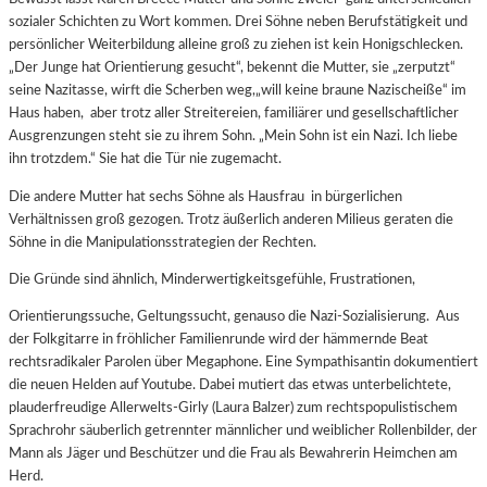
sozialer Schichten zu Wort kommen. Drei Söhne neben Berufstätigkeit und
persönlicher Weiterbildung alleine groß zu ziehen ist kein Honigschlecken.
„Der Junge hat Orientierung gesucht“, bekennt die Mutter, sie „zerputzt“
seine Nazitasse, wirft die Scherben weg,„will keine braune Nazischeiße“ im
Haus haben, aber trotz aller Streitereien, familiärer und gesellschaftlicher
Ausgrenzungen steht sie zu ihrem Sohn. „Mein Sohn ist ein Nazi. Ich liebe
ihn trotzdem.“ Sie hat die Tür nie zugemacht.
Die andere Mutter hat sechs Söhne als Hausfrau in bürgerlichen
Verhältnissen groß gezogen. Trotz äußerlich anderen Milieus geraten die
Söhne in die Manipulationsstrategien der Rechten.
Die Gründe sind ähnlich, Minderwertigkeitsgefühle, Frustrationen,
Orientierungssuche, Geltungssucht, genauso die Nazi-Sozialisierung. Aus
der Folkgitarre in fröhlicher Familienrunde wird der hämmernde Beat
rechtsradikaler Parolen über Megaphone. Eine Sympathisantin dokumentiert
die neuen Helden auf Youtube. Dabei mutiert das etwas unterbelichtete,
plauderfreudige Allerwelts-Girly (Laura Balzer) zum rechtspopulistischem
Sprachrohr säuberlich getrennter männlicher und weiblicher Rollenbilder, der
Mann als Jäger und Beschützer und die Frau als Bewahrerin Heimchen am
Herd.