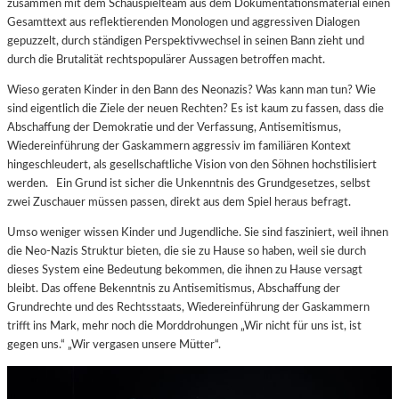
zusammen mit dem Schauspielteam aus dem Dokumentationsmaterial einen
Gesamttext aus reflektierenden Monologen und aggressiven Dialogen
gepuzzelt, durch ständigen Perspektivwechsel in seinen Bann zieht und
durch die Brutalität rechtspopulärer Aussagen betroffen macht.
Wieso geraten Kinder in den Bann des Neonazis? Was kann man tun? Wie
sind eigentlich die Ziele der neuen Rechten? Es ist kaum zu fassen, dass die
Abschaffung der Demokratie und der Verfassung, Antisemitismus,
Wiedereinführung der Gaskammern aggressiv im familiären Kontext
hingeschleudert, als gesellschaftliche Vision von den Söhnen hochstilisiert
werden. Ein Grund ist sicher die Unkenntnis des Grundgesetzes, selbst
zwei Zuschauer müssen passen, direkt aus dem Spiel heraus befragt.
Umso weniger wissen Kinder und Jugendliche. Sie sind fasziniert, weil ihnen
die Neo-Nazis Struktur bieten, die sie zu Hause so haben, weil sie durch
dieses System eine Bedeutung bekommen, die ihnen zu Hause versagt
bleibt. Das offene Bekenntnis zu Antisemitismus, Abschaffung der
Grundrechte und des Rechtsstaats, Wiedereinführung der Gaskammern
trifft ins Mark, mehr noch die Morddrohungen „Wir nicht für uns ist, ist
gegen uns.“ „Wir vergasen unsere Mütter“.