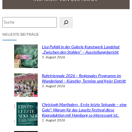
S
u
c
NEUESTE BEITRÄGE
h
e
Lisa Pufahl in der Galerie Kunstwerk Landshut
n
„Zwischen den Stühlen“ – Ausstellungsbericht
5. August 2026
Ruhrtriennale 2026 – Regionales Programm im
Wunderland – Künstler, Termine und freier Eintritt
3. August 2026
Christoph Marthalers „Erste letzte Sekunde – eine
Gala“: Warum für das Lausitz Festival diese
Koproduktion mit Hamburg so interessant ist.
1. August 2026