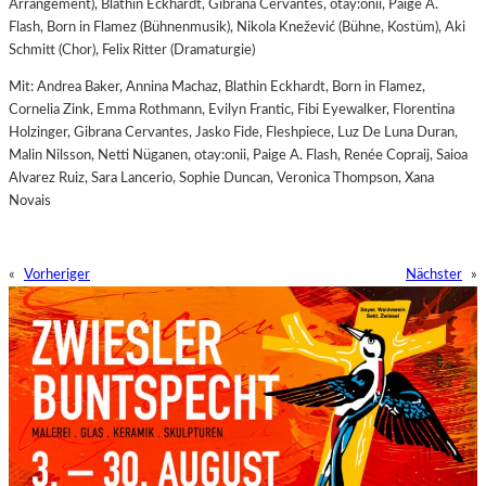
Arrangement), Blathin Eckhardt, Gibrana Cervantes, otay:onii, Paige A.
Flash, Born in Flamez (Bühnenmusik), Nikola Knežević (Bühne, Kostüm), Aki
Schmitt (Chor), Felix Ritter (Dramaturgie)
Mit: Andrea Baker, Annina Machaz, Blathin Eckhardt, Born in Flamez,
Cornelia Zink, Emma Rothmann, Evilyn Frantic, Fibi Eyewalker, Florentina
Holzinger, Gibrana Cervantes, Jasko Fide, Fleshpiece, Luz De Luna Duran,
Malin Nilsson, Netti Nüganen, otay:onii, Paige A. Flash, Renée Copraij, Saioa
Alvarez Ruiz, Sara Lancerio, Sophie Duncan, Veronica Thompson, Xana
Novais
«
Vorheriger
Nächster
»