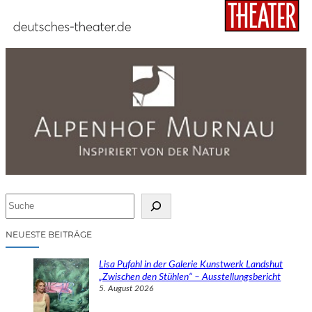
S
u
c
NEUESTE BEITRÄGE
h
e
Lisa Pufahl in der Galerie Kunstwerk Landshut
n
„Zwischen den Stühlen“ – Ausstellungsbericht
5. August 2026