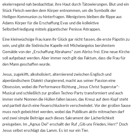
ekelerregend nah beobachtbar, ihre Haut durch Tätowierungen. Blut und ein
Stück Fleisch werden dem Körper entnommen, um die Symbolik der
Heiligen Kommunion zu hinterfragen. Wenigstens bleiben die Rippe aus
Adams Körper für die Erschaffung Evas und die kollektive
Selbstbefriedigung mittels gigantischer Penisse Attrappen.
Eine kleinwüchsige Frau kann ihr Glück gar nicht fassen, die erste Päpstin zu
sein, und gibt die Sixtinische Kapelle mit Michelangelos berühmtem
Gemälde von der „Erschaffung Abrahams“ zum Abriss frei. Eine neue Kirche
soll aufgebaut werden. Aber immer noch gilt das Faktum, dass die Frau für
den Mann geschaffen wurde.
Jesus, zugekifft, alkoholisiert, alternierend zwischen Englisch und
alpenländischem Dialekt chargierend, macht aus seiner Passion eine
Obsession, wobei die Performance Richtung „Jesus Christ Superstar“-
Musical und schließlich zur großen Techno-Party transformiert und auch
immer mehr Nonnen die Hüllen fallen lassen, das Kreuz auf dem Kopf steht
und partiell durch eine Feuerschluckerin verschwindet. Vor der großen Sause
muss noch gebeichtet werden, wobei das Publikum aktiv mitmachen darf
und zwei simple Beiträge auch dieses Sakrament der Lächerlichkeit
preisgeben. Im „Agnus Dei“ erschallt der Ruf „Gib uns Frieden, Herr!“ Doch
Jesus selbst erschlägt das Lamm. Es ist nur ein Tier.