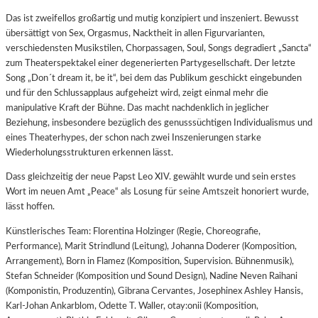
Das ist zweifellos großartig und mutig konzipiert und inszeniert. Bewusst
übersättigt von Sex, Orgasmus, Nacktheit in allen Figurvarianten,
verschiedensten Musikstilen, Chorpassagen, Soul, Songs degradiert „Sancta“
zum Theaterspektakel einer degenerierten Partygesellschaft. Der letzte
Song „Don´t dream it, be it“, bei dem das Publikum geschickt eingebunden
und für den Schlussapplaus aufgeheizt wird, zeigt einmal mehr die
manipulative Kraft der Bühne. Das macht nachdenklich in jeglicher
Beziehung, insbesondere bezüglich des genusssüchtigen Individualismus und
eines Theaterhypes, der schon nach zwei Inszenierungen starke
Wiederholungsstrukturen erkennen lässt.
Dass gleichzeitig der neue Papst Leo XIV. gewählt wurde und sein erstes
Wort im neuen Amt „Peace“ als Losung für seine Amtszeit honoriert wurde,
lässt hoffen.
Künstlerisches Team: Florentina Holzinger (Regie, Choreografie,
Performance), Marit Strindlund (Leitung), Johanna Doderer (Komposition,
Arrangement), Born in Flamez (Komposition, Supervision. Bühnenmusik),
Stefan Schneider (Komposition und Sound Design), Nadine Neven Raihani
(Komponistin, Produzentin), Gibrana Cervantes, Josephinex Ashley Hansis,
Karl-Johan Ankarblom, Odette T. Waller, otay:onii (Komposition,