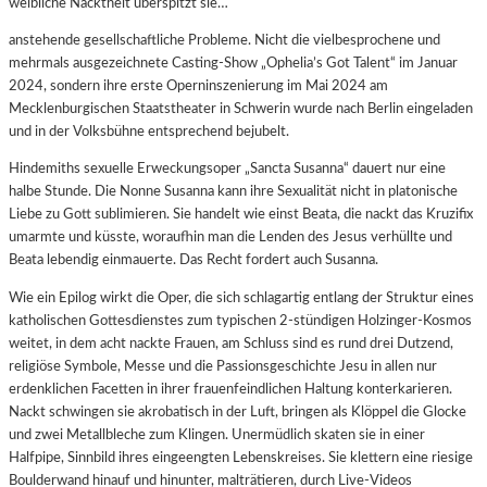
weibliche Nacktheit überspitzt sie…
anstehende gesellschaftliche Probleme. Nicht die vielbesprochene und
mehrmals ausgezeichnete Casting-Show „Ophelia’s Got Talent“ im Januar
2024, sondern ihre erste Operninszenierung im Mai 2024 am
Mecklenburgischen Staatstheater in Schwerin wurde nach Berlin eingeladen
und in der Volksbühne entsprechend bejubelt.
Hindemiths sexuelle Erweckungsoper „Sancta Susanna“ dauert nur eine
halbe Stunde. Die Nonne Susanna kann ihre Sexualität nicht in platonische
Liebe zu Gott sublimieren. Sie handelt wie einst Beata, die nackt das Kruzifix
umarmte und küsste, woraufhin man die Lenden des Jesus verhüllte und
Beata lebendig einmauerte. Das Recht fordert auch Susanna.
Wie ein Epilog wirkt die Oper, die sich schlagartig entlang der Struktur eines
katholischen Gottesdienstes zum typischen 2-stündigen Holzinger-Kosmos
weitet, in dem acht nackte Frauen, am Schluss sind es rund drei Dutzend,
religiöse Symbole, Messe und die Passionsgeschichte Jesu in allen nur
erdenklichen Facetten in ihrer frauenfeindlichen Haltung konterkarieren.
Nackt schwingen sie akrobatisch in der Luft, bringen als Klöppel die Glocke
und zwei Metallbleche zum Klingen. Unermüdlich skaten sie in einer
Halfpipe, Sinnbild ihres eingeengten Lebenskreises. Sie klettern eine riesige
Boulderwand hinauf und hinunter, malträtieren, durch Live-Videos