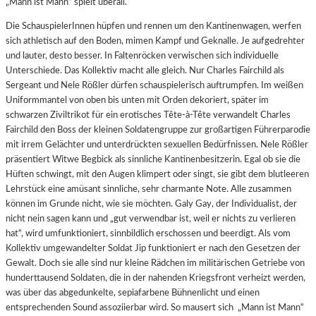
„Mann ist Mann“ spielt überall.
Die SchauspielerInnen hüpfen und rennen um den Kantinenwagen, werfen
sich athletisch auf den Boden, mimen Kampf und Geknalle. Je aufgedrehter
und lauter, desto besser. In Faltenröcken verwischen sich individuelle
Unterschiede. Das Kollektiv macht alle gleich. Nur Charles Fairchild als
Sergeant und Nele Rößler dürfen schauspielerisch auftrumpfen. Im weißen
Uniformmantel von oben bis unten mit Orden dekoriert, später im
schwarzen Ziviltrikot für ein erotisches Tête-à-Tête verwandelt Charles
Fairchild den Boss der kleinen Soldatengruppe zur großartigen Führerparodie
mit irrem Gelächter und unterdrückten sexuellen Bedürfnissen. Nele Rößler
präsentiert Witwe Begbick als sinnliche Kantinenbesitzerin. Egal ob sie die
Hüften schwingt, mit den Augen klimpert oder singt, sie gibt dem blutleeren
Lehrstück eine amüsant sinnliche, sehr charmante Note. Alle zusammen
können im Grunde nicht, wie sie möchten. Galy Gay, der Individualist, der
nicht nein sagen kann und „gut verwendbar ist, weil er nichts zu verlieren
hat“, wird umfunktioniert, sinnbildlich erschossen und beerdigt. Als vom
Kollektiv umgewandelter Soldat Jip funktioniert er nach den Gesetzen der
Gewalt. Doch sie alle sind nur kleine Rädchen im militärischen Getriebe von
hunderttausend Soldaten, die in der nahenden Kriegsfront verheizt werden,
was über das abgedunkelte, sepiafarbene Bühnenlicht und einen
entsprechenden Sound assoziierbar wird. So mausert sich „Mann ist Mann“