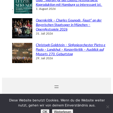
Gala“: Warum für das Lausitz Festival diese
Koproduktion mit Hamburg so interessant ist.
1. August 2026
Opernkritik – Charles Gounods „Faust“ an der
Bayerischen Staatsoper in München –
Opernfestspiele 2026
31. Juli 2026
Christoph Goldstein – Sinfonieorchester Pietro e
Paolo – Landshut – Konzertkritik – Ausblick auf
Mozarts 270. Geburtstag
29. Juli 2026
© 2024 Michaela Schabel
Diese Website benutzt Cookies. Wenn du die Website weiter
nutzt, gehen wir von deinem Einverständnis aus.
OK
Weiterlesen