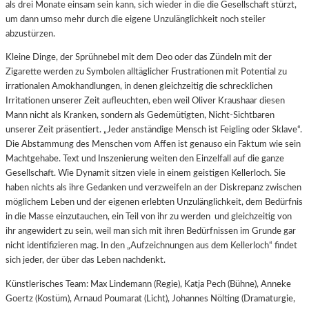
als drei Monate einsam sein kann, sich wieder in die die Gesellschaft stürzt,
um dann umso mehr durch die eigene Unzulänglichkeit noch steiler
abzustürzen.
Kleine Dinge, der Sprühnebel mit dem Deo oder das Zündeln mit der
Zigarette werden zu Symbolen alltäglicher Frustrationen mit Potential zu
irrationalen Amokhandlungen, in denen gleichzeitig die schrecklichen
Irritationen unserer Zeit aufleuchten, eben weil Oliver Kraushaar diesen
Mann nicht als Kranken, sondern als Gedemütigten, Nicht-Sichtbaren
unserer Zeit präsentiert. „Jeder anständige Mensch ist Feigling oder Sklave“.
Die Abstammung des Menschen vom Affen ist genauso ein Faktum wie sein
Machtgehabe. Text und Inszenierung weiten den Einzelfall auf die ganze
Gesellschaft. Wie Dynamit sitzen viele in einem geistigen Kellerloch. Sie
haben nichts als ihre Gedanken und verzweifeln an der Diskrepanz zwischen
möglichem Leben und der eigenen erlebten Unzulänglichkeit, dem Bedürfnis
in die Masse einzutauchen, ein Teil von ihr zu werden und gleichzeitig von
ihr angewidert zu sein, weil man sich mit ihren Bedürfnissen im Grunde gar
nicht identifizieren mag.
In den „Aufzeichnungen aus dem Kellerloch“ findet
sich jeder, der über das Leben nachdenkt.
Künstlerisches Team: Max Lindemann (Regie), Katja Pech (Bühne), Anneke
Goertz (Kostüm), Arnaud Poumarat (Licht), Johannes Nölting (Dramaturgie,