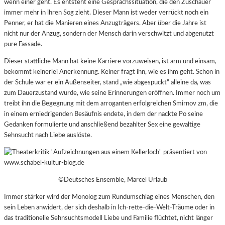
wenn einer geht. Es entsteht eine Gesprächssituation, die den Zuschauer
immer mehr in ihren Sog zieht. Dieser Mann ist weder verrückt noch ein
Penner, er hat die Manieren eines Anzugträgers. Aber über die Jahre ist
nicht nur der Anzug, sondern der Mensch darin verschwitzt und abgenutzt
pure Fassade.
Dieser stattliche Mann hat keine Karriere vorzuweisen, ist arm und einsam,
bekommt keinerlei Anerkennung. Keiner fragt ihn, wie es ihm geht. Schon in
der Schule war er ein Außenseiter, stand „wie abgespuckt“ alleine da, was
zum Dauerzustand wurde, wie seine Erinnerungen eröffnen. Immer noch um
treibt ihn die Begegnung mit dem arroganten erfolgreichen Smirnov zm, die
in einem erniedrigenden Besäufnis endete, in dem der nackte Po seine
Gedanken formulierte und anschließend bezahlter Sex eine gewaltige
Sehnsucht nach Liebe auslöste.
©Deutsches Ensemble, Marcel Urlaub
Immer stärker wird der Monolog zum Rundumschlag eines Menschen, den
sein Leben anwidert, der sich deshalb in Ich-rette-die-Welt-Träume oder in
das traditionelle Sehnsuchtsmodell Liebe und Familie flüchtet, nicht länger