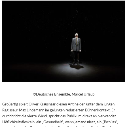
©Deutsches Ensemble, Marcel Urlaub
Großartig spielt Oliver Kraushaar diesen Antihelden unter dem jungen
Regisseur Max Lindemann im gelungen reduzierten Bühnenkontext. Er
durchbricht die vierte Wand, spricht das Publikum direkt an, verwendet
Höflichkeitsfloskeln, ein „Gesundheit“, wenn jemand niest, ein „Tschüss“,