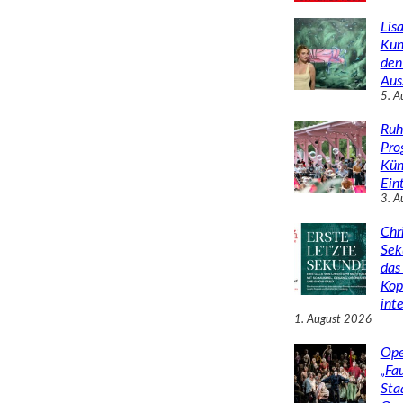
Lisa
Kun
den
Aus
5. A
Ruh
Pro
Kün
Eint
3. A
Chr
Sek
das 
Kop
inte
1. August 2026
Ope
„Fa
Sta