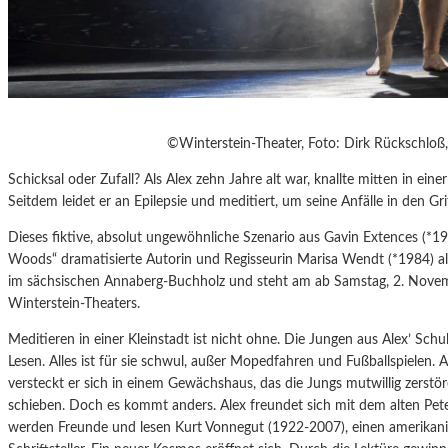
©Winterstein-Theater, Foto: Dirk Rückschloß,
Schicksal oder Zufall? Als Alex zehn Jahre alt war, knallte mitten in eine
Seitdem leidet er an Epilepsie und meditiert, um seine Anfälle in den Gr
Dieses fiktive, absolut ungewöhnliche Szenario aus Gavin Extences (*1
Woods“ dramatisierte Autorin und Regisseurin Marisa Wendt (*1984) als
im sächsischen Annaberg-Buchholz und steht am ab Samstag, 2. Nove
Winterstein-Theaters.
Meditieren in einer Kleinstadt ist nicht ohne. Die Jungen aus Alex’ Sch
Lesen. Alles ist für sie schwul, außer Mopedfahren und Fußballspielen. 
versteckt er sich in einem Gewächshaus, das die Jungs mutwillig zerstö
schieben. Doch es kommt anders. Alex freundet sich mit dem alten Pete
werden Freunde und lesen Kurt Vonnegut (1922-2007), einen amerikan