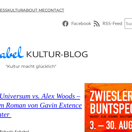
ESSKULTUR
ABOUT ME
CONTACT
Suc
Facebook
RSS-Feed
"Kultur macht glücklich"
Universum vs. Alex Woods –
dem Roman von Gavin Extence
ater