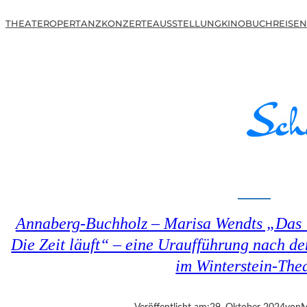
THEATER
OPER
TANZ
KONZERTE
AUSSTELLUNG
KINO
BUCH
REISEN
Annaberg-Buchholz – Marisa Wendts „Das 
Die Zeit läuft“ – eine Uraufführung nach 
im Winterstein-The