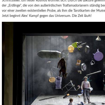
Schriftsteller. Ein neuer Kosmos eröffnet sich. Durch die Lektüre gewin
der „Erdlinge“, die von den außerirdischen Tralfamadorianern ständig b
vor einer zweiten existentiellen Probe, als ihm die Tarotkarten der Mutt
Jetzt beginnt Alex’ Kampf gegen das Universum. Die Zeit läuft!