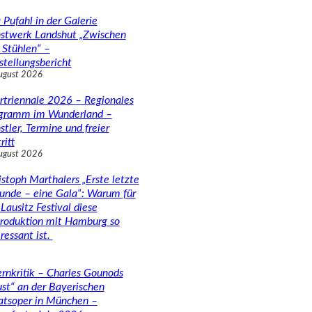
 Pufahl in der Galerie
stwerk Landshut „Zwischen
 Stühlen“ –
stellungsbericht
ugust 2026
rtriennale 2026 – Regionales
gramm im Wunderland –
stler, Termine und freier
ritt
ugust 2026
istoph Marthalers „Erste letzte
unde – eine Gala“: Warum für
Lausitz Festival diese
roduktion mit Hamburg so
ressant ist.
rnkritik – Charles Gounods
ust“ an der Bayerischen
atsoper in München –