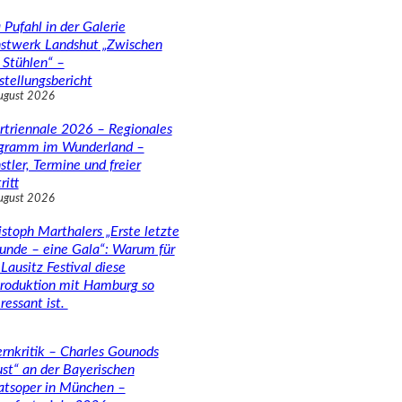
 Pufahl in der Galerie
stwerk Landshut „Zwischen
 Stühlen“ –
stellungsbericht
ugust 2026
rtriennale 2026 – Regionales
gramm im Wunderland –
stler, Termine und freier
ritt
ugust 2026
istoph Marthalers „Erste letzte
unde – eine Gala“: Warum für
Lausitz Festival diese
roduktion mit Hamburg so
ressant ist.
rnkritik – Charles Gounods
ust“ an der Bayerischen
atsoper in München –