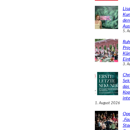
Lisa
Kun
den
Aus
5. A
Ruh
Pro
Kün
Eint
3. A
Chr
Sek
das 
Kop
inte
1. August 2026
Ope
„Fa
Sta