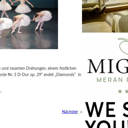
 und rasanten Drehungen, einem festlichen
onie Nr. 3 D-Dur op. 29“ endet „Diamonds“ in
.
Nächster
»