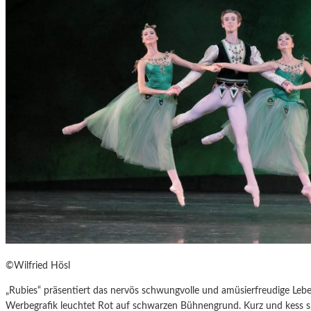
©Wilfried Hösl
„Rubies“ präsentiert das nervös schwungvolle und amüsierfreudige Lebe
Werbegrafik leuchtet Rot auf schwarzen Bühnengrund. Kurz und kess si