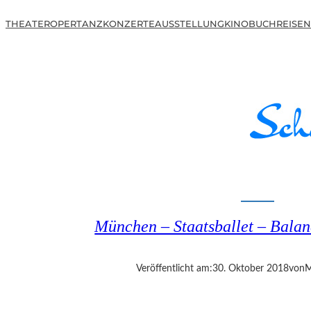
THEATER
OPER
TANZ
KONZERTE
AUSSTELLUNG
KINO
BUCH
REISEN
München – Staatsballet – Bala
Veröffentlicht am:
30. Oktober 2018
von
M