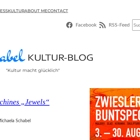
ESSKULTUR
ABOUT ME
CONTACT
Suc
Facebook
RSS-Feed
"Kultur macht glücklich"
nchines „Jewels“
ichaela Schabel