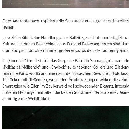
Einer Anekdote nach inspirierte die Schaufensterauslage eines Juweliers
Ballett.
„Jewels“ erzählt keine Handlung, aber Ballettegeschichte und ist gleic
Kulturen, in denen Balanchine lebte. Die drei Ballettsequenzen sind d
dramaturgisch durch ein immer größeres Corps de ballet auf ein grandios
In „Emeralds“ formiert sich das Corps de Ballet in Smaragdgrün nach d
„Pelléas et Mélisande“ und „Shylock“ zu erhabenen Colliers und Diade
feminine Paris, wo Balanchine nach der russischen Revolution Fuß fasste
Tüllröcken mit fließenden, wogenden Armbewegungen wirken die zehn T
Smaragden wie Elfen im Zauberwald voll schwebender Eleganz, intensivi
höheren Hebungen entfalten die beiden Solistinnen (Prisca Zeisel, Jean
anmutig zarte Weiblichkeit.