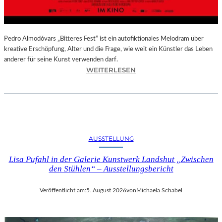
–
A
U
S
Pedro Almodóvars „Bitteres Fest“ ist ein autofiktionales Melodram über
S
kreative Erschöpfung, Alter und die Frage, wie weit ein Künstler das Leben
T
anderer für seine Kunst verwenden darf.
E
:
WEITERLESEN
L
„
L
B
U
I
N
T
G
T
S
E
AUSSTELLUNG
B
R
E
E
Lisa Pufahl in der Galerie Kunstwerk Landshut „Zwischen
R
S
den Stühlen“ – Ausstellungsbericht
I
F
C
E
Veröffentlicht am:
5. August 2026
von
Michaela Schabel
H
S
T
T
–
“