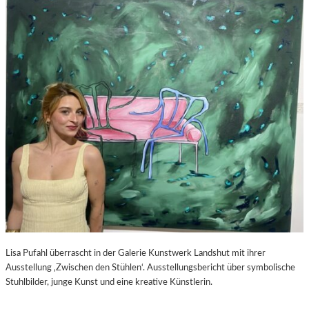
S
–
C
F
H
I
A
L
B
M
E
K
L
R
-
I
K
T
U
I
L
K
T
Z
U
U
R
P
-
E
B
D
L
R
O
O
Lisa Pufahl überrascht in der Galerie Kunstwerk Landshut mit ihrer
G
A
Ausstellung ‚Zwischen den Stühlen‘. Ausstellungsbericht über symbolische
L
Stuhlbilder, junge Kunst und eine kreative Künstlerin.
M