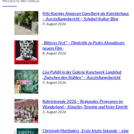
NEUESTE BEITRÄGE
h
e
Fritz Koenigs Anwesen Ganslberg als Künstlerhaus
n
– Ausstellungsbericht – Schabel-Kultur-Blog
9. August 2026
„Bitteres Fest“ – Filmkritik zu Pedro Almodóvars
neuem Film
8. August 2026
Lisa Pufahl in der Galerie Kunstwerk Landshut
„Zwischen den Stühlen“ – Ausstellungsbericht
5. August 2026
Ruhrtriennale 2026 – Regionales Programm im
Wunderland – Künstler, Termine und freier Eintritt
3. August 2026
Christoph Marthalers „Erste letzte Sekunde – eine