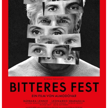
S
L
B
E
R
G
A
L
S
K
Ü
N
S
T
L
E
R
H
A
U
S