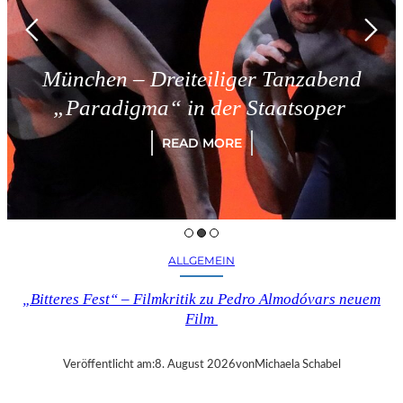
 Dreiteiliger Tanzabend
Triest
ma“ in der Staatsoper
READ MORE
ALLGEMEIN
„Bitteres Fest“ – Filmkritik zu Pedro Almodóvars neuem
Film
Veröffentlicht am:
8. August 2026
von
Michaela Schabel