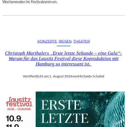
D
Wochenenden im Festivalzentrum.
S
H
U
T
„
Z
KONZERTE
, 
REISEN
, 
THEATER
W
I
Christoph Marthalers „Erste letzte Sekunde – eine Gala“:
S
Warum für das Lausitz Festival diese Koproduktion mit
C
Hamburg so interessant ist.
H
E
Veröffentlicht am:
1. August 2026
von
Michaela Schabel
N
D
E
N
S
T
Ü
H
L