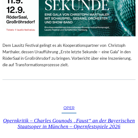
E
N
“
–
A
U
S
Dem Lausitz Festival gelingt es als Kooperationspartner von Christoph
S
Marthaler, dessen Uraufführung „Erste letzte Sekunde – eine Gala“ in den
T
RöderSaal in Großröhrsdorf zu bringen. Vorbericht über eine Inszenierung,
E
die auf Transformationsprozesse zielt.
L
L
U
N
G
S
OPER
B
E
Opernkritik – Charles Gounods „Faust“ an der Bayerischen
R
Staatsoper in München – Opernfestspiele 2026
I
C