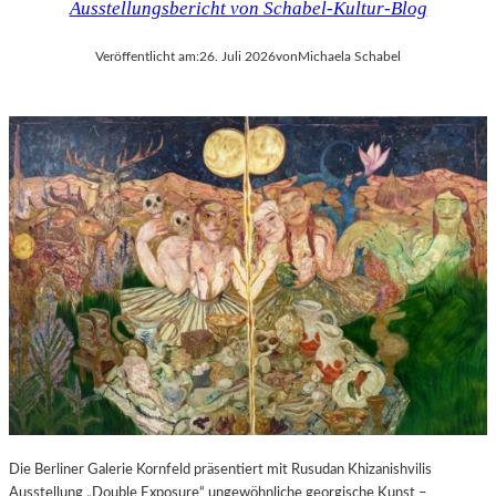
Ausstellungsbericht von Schabel-Kultur-Blog
Veröffentlicht am:
26. Juli 2026
von
Michaela Schabel
Die Berliner Galerie Kornfeld präsentiert mit Rusudan Khizanishvilis
Ausstellung „Double Exposure“ ungewöhnliche georgische Kunst –