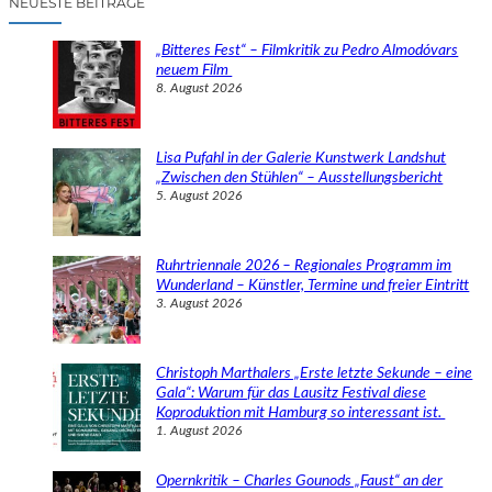
NEUESTE BEITRÄGE
h
e
„Bitteres Fest“ – Filmkritik zu Pedro Almodóvars
n
neuem Film
8. August 2026
Lisa Pufahl in der Galerie Kunstwerk Landshut
„Zwischen den Stühlen“ – Ausstellungsbericht
5. August 2026
Ruhrtriennale 2026 – Regionales Programm im
Wunderland – Künstler, Termine und freier Eintritt
3. August 2026
Christoph Marthalers „Erste letzte Sekunde – eine
Gala“: Warum für das Lausitz Festival diese
Koproduktion mit Hamburg so interessant ist.
1. August 2026
Opernkritik – Charles Gounods „Faust“ an der