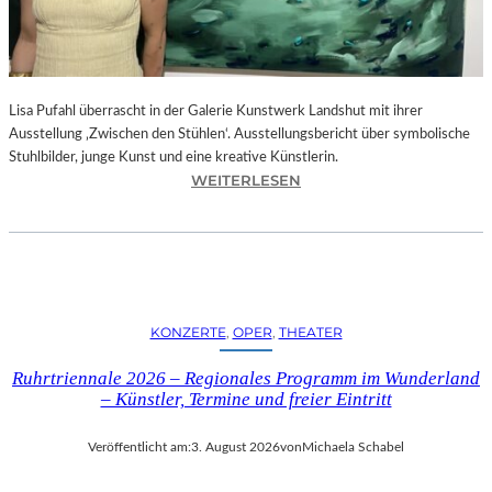
E
D
R
O
Lisa Pufahl überrascht in der Galerie Kunstwerk Landshut mit ihrer
A
Ausstellung ‚Zwischen den Stühlen‘. Ausstellungsbericht über symbolische
L
Stuhlbilder, junge Kunst und eine kreative Künstlerin.
M
:
WEITERLESEN
O
L
D
I
Ó
S
V
A
A
P
R
U
S
KONZERTE
, 
OPER
, 
THEATER
F
N
A
E
Ruhrtriennale 2026 – Regionales Programm im Wunderland
H
U
– Künstler, Termine und freier Eintritt
L
E
I
M
Veröffentlicht am:
3. August 2026
von
Michaela Schabel
N
F
D
I