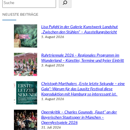
S
u
c
NEUESTE BEITRÄGE
h
e
Lisa Pufahl in der Galerie Kunstwerk Landshut
n
„Zwischen den Stühlen“ – Ausstellungsbericht
5. August 2026
Ruhrtriennale 2026 – Regionales Programm im
Wunderland – Künstler, Termine und freier Eintritt
3. August 2026
Christoph Marthalers „Erste letzte Sekunde – eine
Gala“: Warum für das Lausitz Festival diese
Koproduktion mit Hamburg so interessant ist.
1. August 2026
Opernkritik – Charles Gounods „Faust“ an der
Bayerischen Staatsoper in München –
Opernfestspiele 2026
31. Juli 2026