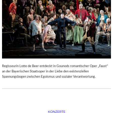
D
–
K
Ü
N
S
T
L
E
R
,
T
E
Regisseurin Lotte de Beer entdeckt in Gounods romantischer Oper „Faust“
R
an der Bayerischen Staatsoper in der Liebe den existenziellen
M
Spannungsbogen zwischen Egoismus und sozialer Verantwortung.
I
N
E
U
N
D
F
KONZERTE