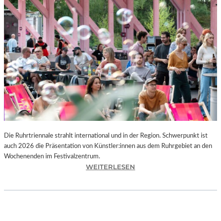
I
E
K
U
N
S
T
W
E
R
K
L
A
N
Die Ruhrtriennale strahlt international und in der Region. Schwerpunkt ist
D
auch 2026 die Präsentation von Künstler:innen aus dem Ruhrgebiet an den
S
Wochenenden im Festivalzentrum.
H
:
WEITERLESEN
U
R
T
U
„
H
Z
R
W
T