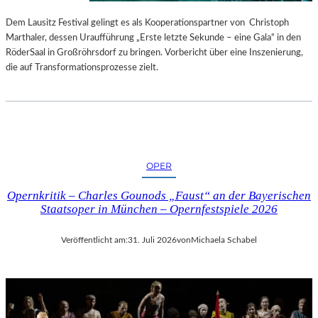
S
E
T
S
Dem Lausitz Festival gelingt es als Kooperationspartner von Christoph
E
P
Marthaler, dessen Uraufführung „Erste letzte Sekunde – eine Gala“ in den
L
R
RöderSaal in Großröhrsdorf zu bringen. Vorbericht über eine Inszenierung,
L
O
die auf Transformationsprozesse zielt.
U
G
N
R
G
A
S
M
B
M
E
I
OPER
R
M
I
W
Opernkritik – Charles Gounods „Faust“ an der Bayerischen
C
U
Staatsoper in München – Opernfestspiele 2026
H
N
T
D
Veröffentlicht am:
31. Juli 2026
von
Michaela Schabel
E
R
L
A
N