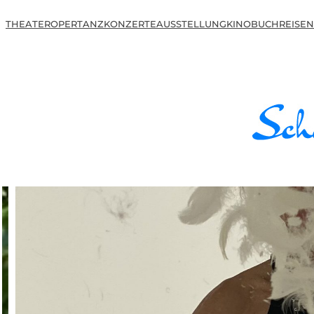
THEATER
OPER
TANZ
KONZERTE
AUSSTELLUNG
KINO
BUCH
REISEN