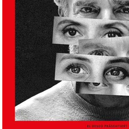
S
K
Ü
N
S
T
L
E
R
H
A
U
S
–
A
U
S
S
T
E
L