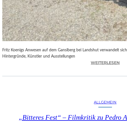
Fritz Koenigs Anwesen auf dem Ganslberg bei Landshut verwandelt sich 
Hintergründe, Künstler und Ausstellungen
:
WEITERLESEN
F
R
I
T
Z
K
ALLGEMEIN
O
E
„Bitteres Fest“ – Filmkritik zu Pedr
N
I