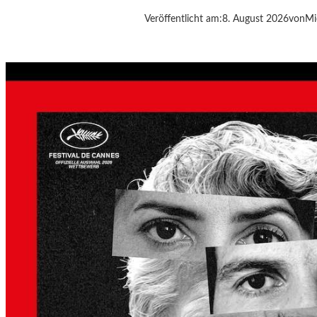
G
Veröffentlicht am:
8. August 2026
von
Mi
S
A
N
W
E
S
E
N
G
A
N
S
L
B
E
R
G
A
L