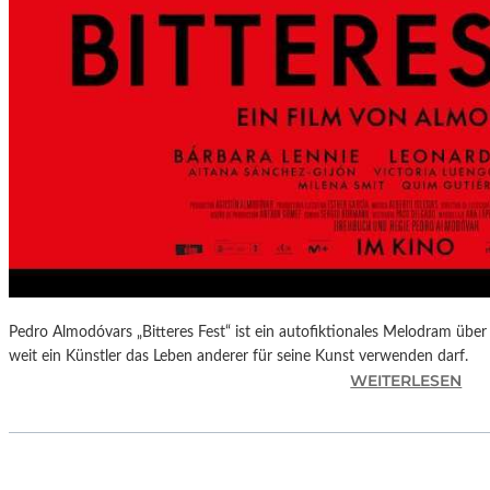
L
U
N
G
S
B
E
R
I
C
H
T
–
S
Pedro Almodóvars „Bitteres Fest“ ist ein autofiktionales Melodram über 
C
weit ein Künstler das Leben anderer für seine Kunst verwenden darf.
:
WEITERLESEN
H
„
A
B
B
I
E
T
L