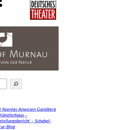
tz Koenigs Anwesen Ganslberg
 Künstlerhaus –
stellungsbericht – Schabel-
tur-Blog