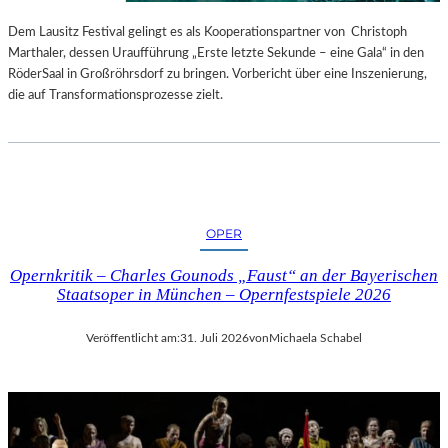
S
E
T
S
Dem Lausitz Festival gelingt es als Kooperationspartner von Christoph
E
P
Marthaler, dessen Uraufführung „Erste letzte Sekunde – eine Gala“ in den
L
R
RöderSaal in Großröhrsdorf zu bringen. Vorbericht über eine Inszenierung,
L
O
die auf Transformationsprozesse zielt.
U
G
N
R
G
A
S
M
B
M
E
I
OPER
R
M
I
W
Opernkritik – Charles Gounods „Faust“ an der Bayerischen
C
U
Staatsoper in München – Opernfestspiele 2026
H
N
T
D
Veröffentlicht am:
31. Juli 2026
von
Michaela Schabel
E
R
L
A
N