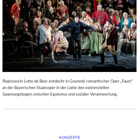
D
–
K
Ü
N
S
T
L
E
R
,
T
E
Regisseurin Lotte de Beer entdeckt in Gounods romantischer Oper „Faust“
R
an der Bayerischen Staatsoper in der Liebe den existenziellen
M
Spannungsbogen zwischen Egoismus und sozialer Verantwortung.
I
N
E
U
N
D
F
KONZERTE