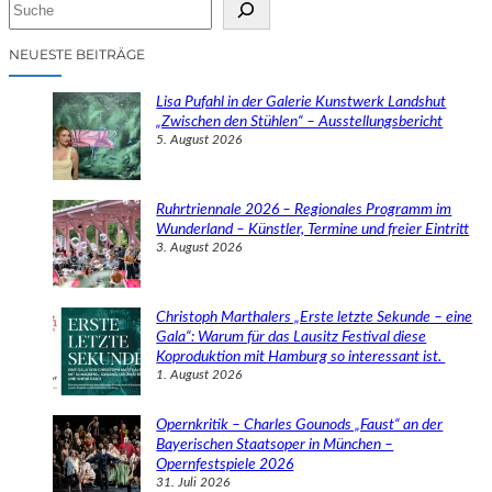
S
u
c
NEUESTE BEITRÄGE
h
e
Lisa Pufahl in der Galerie Kunstwerk Landshut
n
„Zwischen den Stühlen“ – Ausstellungsbericht
5. August 2026
Ruhrtriennale 2026 – Regionales Programm im
Wunderland – Künstler, Termine und freier Eintritt
3. August 2026
Christoph Marthalers „Erste letzte Sekunde – eine
Gala“: Warum für das Lausitz Festival diese
Koproduktion mit Hamburg so interessant ist.
1. August 2026
Opernkritik – Charles Gounods „Faust“ an der
Bayerischen Staatsoper in München –
Opernfestspiele 2026
31. Juli 2026