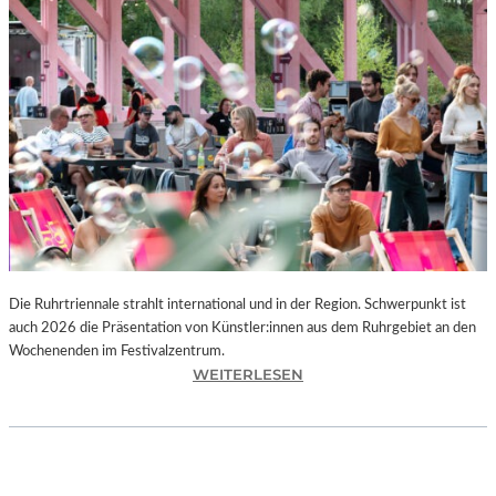
I
E
K
U
N
S
T
W
E
R
K
L
A
N
Die Ruhrtriennale strahlt international und in der Region. Schwerpunkt ist
D
auch 2026 die Präsentation von Künstler:innen aus dem Ruhrgebiet an den
S
Wochenenden im Festivalzentrum.
H
:
WEITERLESEN
U
R
T
U
„
H
Z
R
W
T