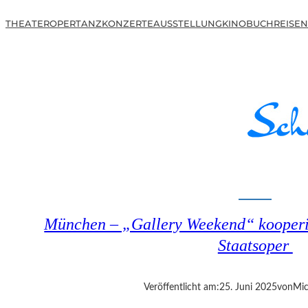
THEATER
OPER
TANZ
KONZERTE
AUSSTELLUNG
KINO
BUCH
REISEN
München – „Gallery Weekend“ kooperie
Staatsoper
Veröffentlicht am:
25. Juni 2025
von
Mic