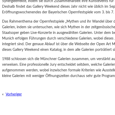
Synergieeffekte, indem sie durch Zusammenarbeit ihre Kunstevents für 
Deshalb findet das Gallery Weekend dieses Jahr nicht wie üblich im Se
Eröffnungswochenendes der Bayerischen Opernfestspiele vom 3. bis 7. J
Das Rahmenthema der Opernfestspiele „Mythen und ihr Wandel über di
Galerien, indem sie untersuchen, wie sich Mythen in der zeitgenössisch
Staatsoper geben Live-Konzerte in ausgewählten Galerien. Unter dem b
Munich erfolgen Führungen durch verschiedene Galerien, wobei dieses J
integriert sind. Der genaue Ablauf ist über die Webseite der Open Art 
dieses Gallery Weekend einen Katalog, in dem alle Galerien porträtiert s
1988 schlossen sich die Münchner Galerien zusammen, um verstärkt au
verweisen. Eine professionelle Jury entscheidet seitdem, welche Galerie
aufgenommen werden, wobei inzwischen formale Kriterien wie Ausstell
kleine Galerien mit weniger Öffnungszeiten durchaus sehr gute Progr
«
Vorheriger