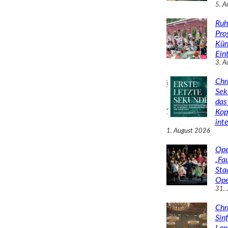
5. A
Ruh
Pro
Kün
Eint
3. A
Chr
Sek
das 
Kop
inte
1. August 2026
Ope
„Fa
Sta
Ope
31. 
Chr
Sin
Lan