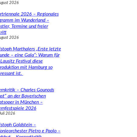
ugust 2026
rtriennale 2026 – Regionales
gramm im Wunderland –
stler, Termine und freier
ritt
ugust 2026
istoph Marthalers „Erste letzte
unde – eine Gala“: Warum für
Lausitz Festival diese
roduktion mit Hamburg so
ressant ist.
rnkritik – Charles Gounods
ust“ an der Bayerischen
atsoper in München –
rnfestspiele 2026
Juli 2026
istoph Goldstein –
fonieorchester Pietro e Paolo –
dshut – Konzertkritik –