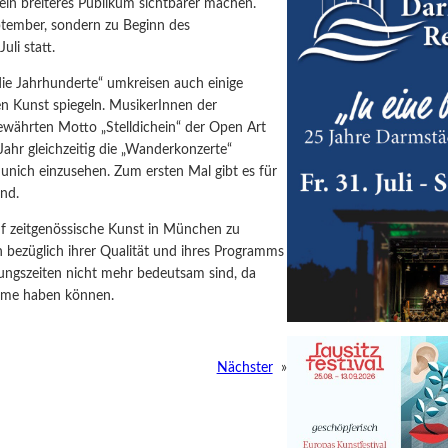
ein breiteres Publikum sichtbarer machen.
ptember, sondern zu Beginn des
uli statt.
e Jahrhunderte“ umkreisen auch einige
en Kunst spiegeln. MusikerInnen der
ewährten Motto „Stelldichein“ der Open Art
ahr gleichzeitig die „Wanderkonzerte“
Munich einzusehen. Zum ersten Mal gibt es für
ind.
f zeitgenössische Kunst in München zu
n bezüglich ihrer Qualität und ihres Programms
ungszeiten nicht mehr bedeutsam sind, da
amme haben können.
Nächster
»