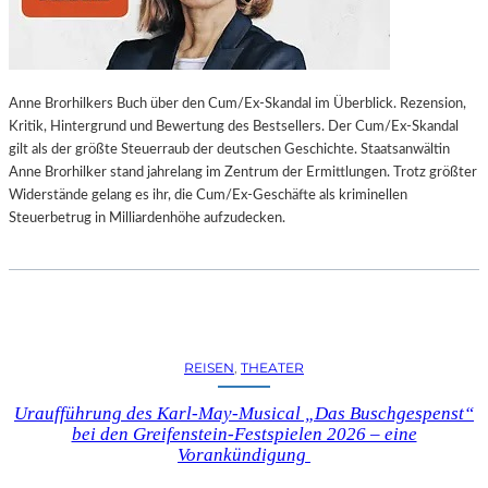
L
L
U
N
Anne Brorhilkers Buch über den Cum/Ex-Skandal im Überblick. Rezension,
G
Kritik, Hintergrund und Bewertung des Bestsellers. Der Cum/Ex-Skandal
S
gilt als der größte Steuerraub der deutschen Geschichte. Staatsanwältin
B
Anne Brorhilker stand jahrelang im Zentrum der Ermittlungen. Trotz größter
E
Widerstände gelang es ihr, die Cum/Ex-Geschäfte als kriminellen
R
Steuerbetrug in Milliardenhöhe aufzudecken.
I
C
H
T
V
O
N
REISEN
, 
THEATER
S
C
Uraufführung des Karl-May-Musical „Das Buschgespenst“
H
bei den Greifenstein-Festspielen 2026 – eine
A
Vorankündigung
B