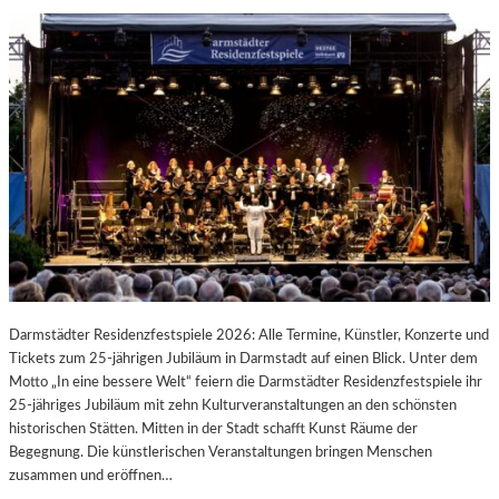
Darmstädter Residenzfestspiele 2026: Alle Termine, Künstler, Konzerte und
Tickets zum 25-jährigen Jubiläum in Darmstadt auf einen Blick. Unter dem
Motto „In eine bessere Welt“ feiern die Darmstädter Residenzfestspiele ihr
25-jähriges Jubiläum mit zehn Kulturveranstaltungen an den schönsten
historischen Stätten. Mitten in der Stadt schafft Kunst Räume der
Begegnung. Die künstlerischen Veranstaltungen bringen Menschen
zusammen und eröffnen…