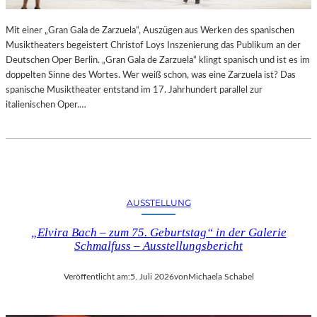
R
L
T
I
Mit einer „Gran Gala de Zarzuela“, Auszügen aus Werken des spanischen
K
N
Musiktheaters begeistert Christof Loys Inszenierung das Publikum an der
R
–
Deutschen Oper Berlin. „Gran Gala de Zarzuela“ klingt spanisch und ist es im
I
A
doppelten Sinne des Wortes. Wer weiß schon, was eine Zarzuela ist? Das
T
U
spanische Musiktheater entstand im 17. Jahrhundert parallel zur
I
S
italienischen Oper.…
K
S
–
T
A
E
U
L
S
L
B
U
L
N
AUSSTELLUNG
I
G
C
„Elvira Bach – zum 75. Geburtstag“ in der Galerie
„
K
Schmalfuss – Ausstellungsbericht
D
A
O
U
U
Veröffentlicht am:
5. Juli 2026
von
Michaela Schabel
F
B
M
L