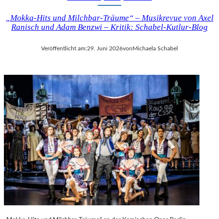
„Mokka-Hits und Milchbar-Träume“ – Musikrevue von Axel
Ranisch und Adam Benzwi – Kritik: Schabel-Kutlur-Blog
Veröffentlicht am:
29. Juni 2026
von
Michaela Schabel