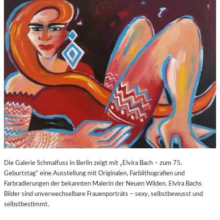
O
E
Z
E
A
X
R
P
T
O
S
S
2
U
7
R
0
E
.
“
G
I
E
N
B
D
U
E
R
R
T
K
Die Galerie Schmalfuss in Berlin zeigt mit „Elvira Bach – zum 75.
S
O
Geburtstag“ eine Ausstellung mit Originalen, Farblithografien und
T
R
Farbradierungen der bekannten Malerin der Neuen Wilden. Elvira Bachs
A
N
Bilder sind unverwechselbare Frauenporträts – sexy, selbstbewusst und
G
F
selbstbestimmt.
E
L