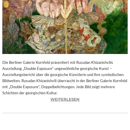
I
N
F
O
N
I
E
O
R
C
H
Die Berliner Galerie Kornfeld präsentiert mit Rusudan Khizanishvilis
E
Ausstellung „Double Exposure“ ungewöhnliche georgische Kunst –
S
Ausstellungsbericht über die georgische Künstlerin und ihre symbolischen
T
Bildwelten. Rusudan Khizanishvili überrascht in der Berliner Galerie Kornfeld
E
mit „Double Exposure“, Doppelbelichtungen. Jede Bild zeigt mehrere
R
Schichten der georgischen Kultur.
P
:
WEITERLESEN
I
R
E
U
T
S
R
U
O
D