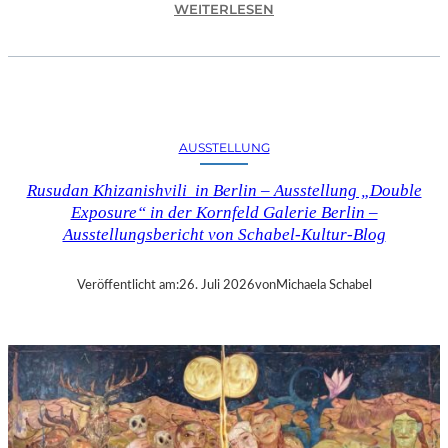
:
WEITERLESEN
C
H
R
I
S
T
AUSSTELLUNG
O
P
Rusudan Khizanishvili in Berlin – Ausstellung „Double
H
Exposure“ in der Kornfeld Galerie Berlin –
G
Ausstellungsbericht von Schabel-Kultur-Blog
O
L
D
Veröffentlicht am:
26. Juli 2026
von
Michaela Schabel
S
T
E
I
N
–
S