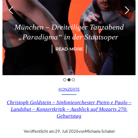
Dreiteiliger Tanzabend
Triest 
a“ in der Staatsoper
READ MORE
KONZERTE
Christoph Goldstein – Sinfonieorchester Pietro e Paolo –
Landshut – Konzertkritik – Ausblick auf Mozarts 270.
Geburtstag
Veröffentlicht am:
29. Juli 2026
von
Michaela Schabel