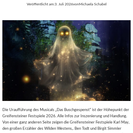
E
Veröffentlicht am:
3. Juli 2026
von
Michaela Schabel
L
-
K
U
L
T
U
R
-
B
L
O
G
Die Uraufführung des Musicals „Das Buschgespenst“ ist der Höhepunkt der
Greifensteiner Festspiele 2026. Alle Infos zur Inszenierung und Handlung.
Von einer ganz anderen Seite zeigen die Greifensteiner Festspiele Karl May,
den großen Erzähler des Wilden Westens,. Ben Todt und Birgit Simmler