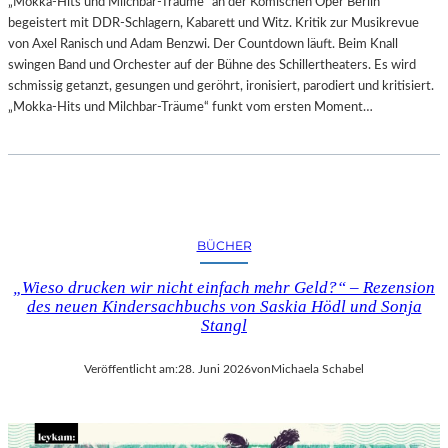
„Mokka-Hits und Milchbar-Träume“ an der Komischen Oper Berlin
begeistert mit DDR-Schlagern, Kabarett und Witz. Kritik zur Musikrevue
von Axel Ranisch und Adam Benzwi. Der Countdown läuft. Beim Knall
swingen Band und Orchester auf der Bühne des Schillertheaters. Es wird
schmissig getanzt, gesungen und geröhrt, ironisiert, parodiert und kritisiert.
„Mokka-Hits und Milchbar-Träume“ funkt vom ersten Moment…
BÜCHER
„Wieso drucken wir nicht einfach mehr Geld?“ – Rezension
des neuen Kindersachbuchs von Saskia Hödl und Sonja
Stangl
Veröffentlicht am:
28. Juni 2026
von
Michaela Schabel