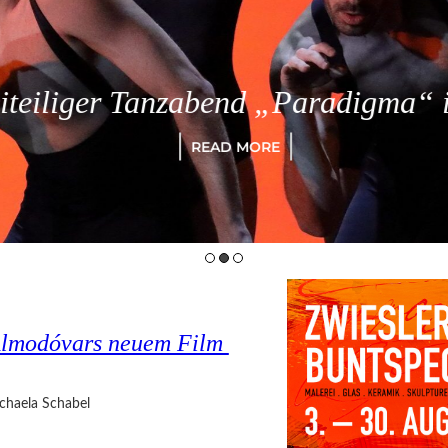
eiliger Tanzabend „Paradigma“ in
READ MORE
o Almodóvars neuem Film
chaela Schabel