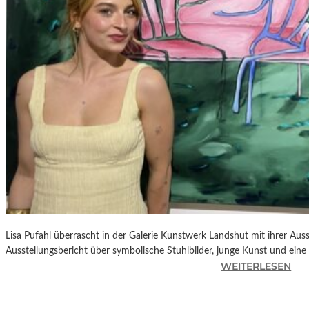
E
D
R
O
A
L
M
O
D
Ó
V
A
R
S
N
Lisa Pufahl überrascht in der Galerie Kunstwerk Landshut mit ihrer Auss
E
Ausstellungsbericht über symbolische Stuhlbilder, junge Kunst und eine 
U
:
WEITERLESEN
E
L
M
I
F