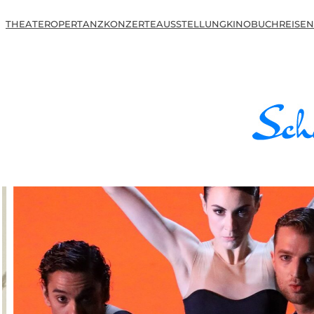
THEATER
OPER
TANZ
KONZERTE
AUSSTELLUNG
KINO
BUCH
REISEN