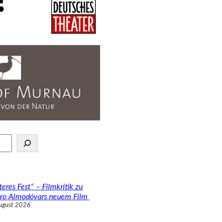
teres Fest“ – Filmkritik zu
ro Almodóvars neuem Film
ugust 2026