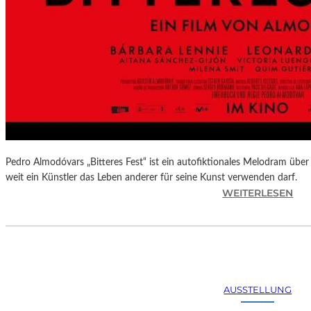
Pedro Almodóvars „Bitteres Fest“ ist ein autofiktionales Melodram über 
weit ein Künstler das Leben anderer für seine Kunst verwenden darf.
:
WEITERLESEN
„
B
I
T
T
E
AUSSTELLUNG
R