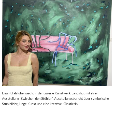
S
–
C
F
H
I
A
L
B
M
E
K
L
R
-
I
K
T
U
I
L
K
T
Z
U
U
R
P
-
E
B
D
L
R
O
O
Lisa Pufahl überrascht in der Galerie Kunstwerk Landshut mit ihrer
G
A
Ausstellung ‚Zwischen den Stühlen‘. Ausstellungsbericht über symbolische
L
Stuhlbilder, junge Kunst und eine kreative Künstlerin.
M