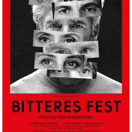
S
L
B
E
R
G
A
L
S
K
Ü
N
S
T
L
E
R
H
A
U
S