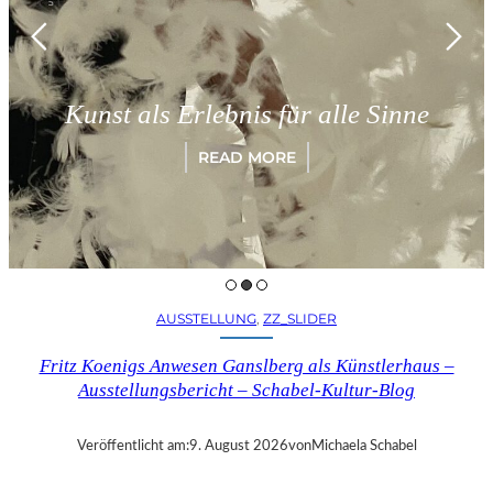
Münch
t als Erlebnis für alle Sinne
„Par
READ MORE
AUSSTELLUNG
, 
ZZ_SLIDER
Fritz Koenigs Anwesen Ganslberg als Künstlerhaus –
Ausstellungsbericht – Schabel-Kultur-Blog
Veröffentlicht am:
9. August 2026
von
Michaela Schabel