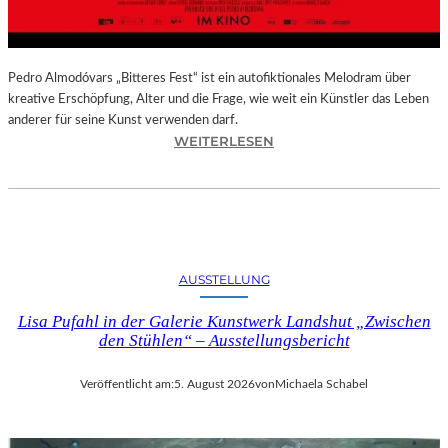
–
A
U
S
Pedro Almodóvars „Bitteres Fest“ ist ein autofiktionales Melodram über
S
kreative Erschöpfung, Alter und die Frage, wie weit ein Künstler das Leben
T
anderer für seine Kunst verwenden darf.
E
:
WEITERLESEN
L
„
L
B
U
I
N
T
G
T
S
E
AUSSTELLUNG
B
R
E
E
Lisa Pufahl in der Galerie Kunstwerk Landshut „Zwischen
R
S
den Stühlen“ – Ausstellungsbericht
I
F
C
E
Veröffentlicht am:
5. August 2026
von
Michaela Schabel
H
S
T
T
–
“