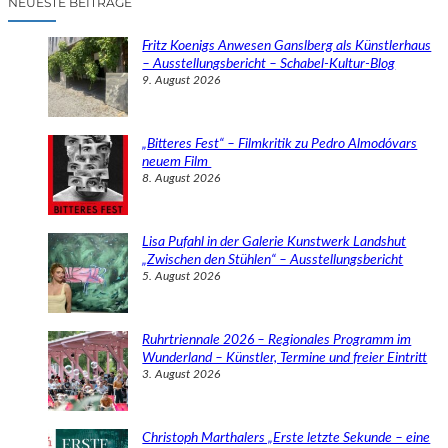
NEUESTE BEITRÄGE
h
e
Fritz Koenigs Anwesen Ganslberg als Künstlerhaus
n
– Ausstellungsbericht – Schabel-Kultur-Blog
9. August 2026
„Bitteres Fest“ – Filmkritik zu Pedro Almodóvars
neuem Film
8. August 2026
Lisa Pufahl in der Galerie Kunstwerk Landshut
„Zwischen den Stühlen“ – Ausstellungsbericht
5. August 2026
Ruhrtriennale 2026 – Regionales Programm im
Wunderland – Künstler, Termine und freier Eintritt
3. August 2026
Christoph Marthalers „Erste letzte Sekunde – eine