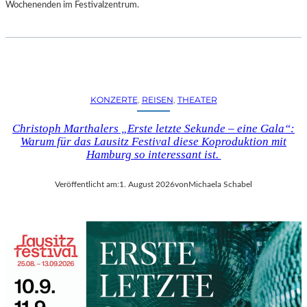
D
Wochenenden im Festivalzentrum.
S
H
U
T
„
Z
KONZERTE
, 
REISEN
, 
THEATER
W
I
Christoph Marthalers „Erste letzte Sekunde – eine Gala“:
S
Warum für das Lausitz Festival diese Koproduktion mit
C
Hamburg so interessant ist.
H
E
Veröffentlicht am:
1. August 2026
von
Michaela Schabel
N
D
E
N
S
T
Ü
H
L