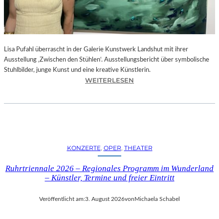
E
D
R
O
Lisa Pufahl überrascht in der Galerie Kunstwerk Landshut mit ihrer
A
Ausstellung ‚Zwischen den Stühlen‘. Ausstellungsbericht über symbolische
L
Stuhlbilder, junge Kunst und eine kreative Künstlerin.
M
:
WEITERLESEN
O
L
D
I
Ó
S
V
A
A
P
R
U
S
KONZERTE
, 
OPER
, 
THEATER
F
N
A
E
Ruhrtriennale 2026 – Regionales Programm im Wunderland
H
U
– Künstler, Termine und freier Eintritt
L
E
I
M
Veröffentlicht am:
3. August 2026
von
Michaela Schabel
N
F
D
I