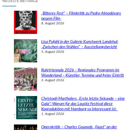
NEUESTE BEITRÄGE
h
e
„Bitteres Fest“ – Filmkritik zu Pedro Almodóvars
n
neuem Film
8. August 2026
Lisa Pufahl in der Galerie Kunstwerk Landshut
„Zwischen den Stühlen“ – Ausstellungsbericht
5. August 2026
Ruhrtriennale 2026 – Regionales Programm im
Wunderland – Künstler, Termine und freier Eintritt
3. August 2026
Christoph Marthalers „Erste letzte Sekunde – eine
Gala“: Warum für das Lausitz Festival diese
Koproduktion mit Hamburg so interessant ist.
1. August 2026
Opernkritik – Charles Gounods „Faust“ an der