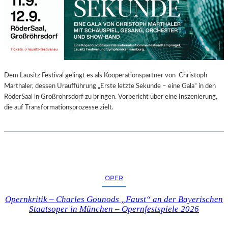
E
N
“
–
A
U
S
Dem Lausitz Festival gelingt es als Kooperationspartner von Christoph
S
Marthaler, dessen Uraufführung „Erste letzte Sekunde – eine Gala“ in den
T
RöderSaal in Großröhrsdorf zu bringen. Vorbericht über eine Inszenierung,
E
die auf Transformationsprozesse zielt.
L
L
U
N
G
S
OPER
B
E
Opernkritik – Charles Gounods „Faust“ an der Bayerischen
R
Staatsoper in München – Opernfestspiele 2026
I
C