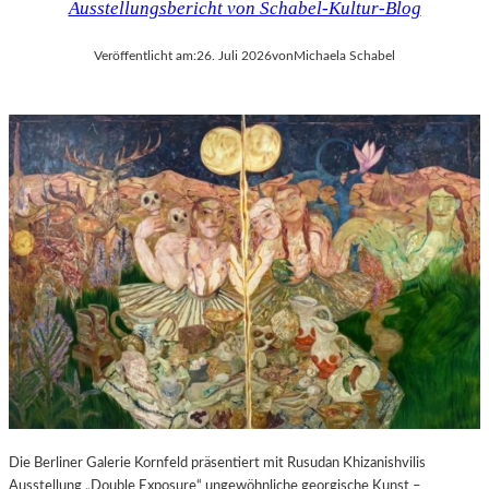
Ausstellungsbericht von Schabel-Kultur-Blog
Veröffentlicht am:
26. Juli 2026
von
Michaela Schabel
Die Berliner Galerie Kornfeld präsentiert mit Rusudan Khizanishvilis
Ausstellung „Double Exposure“ ungewöhnliche georgische Kunst –