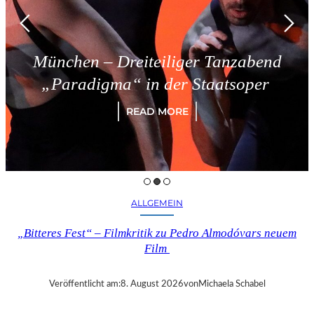
München – Dreiteiliger Tanzabend
„Paradigma“ in der Staatsoper
READ MORE
ALLGEMEIN
„Bitteres Fest“ – Filmkritik zu Pedro Almodóvars neuem
Film
Veröffentlicht am:
8. August 2026
von
Michaela Schabel