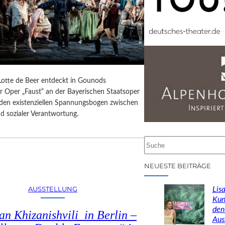
 Lotte de Beer entdeckt in Gounods
r Oper „Faust“ an der Bayerischen Staatsoper
e den existenziellen Spannungsbogen zwischen
d sozialer Verantwortung.
S
u
c
NEUESTE BEITRÄGE
h
e
AUSSTELLUNG
Lisa
n
Kun
den
n Khizanishvili in Berlin –
Aus