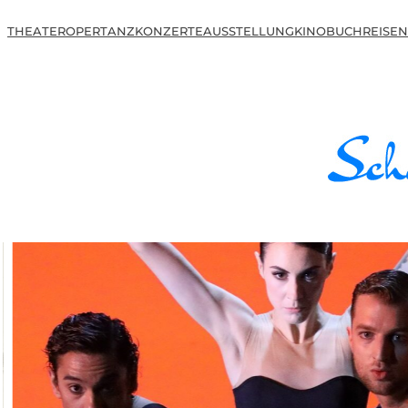
THEATER
OPER
TANZ
KONZERTE
AUSSTELLUNG
KINO
BUCH
REISEN