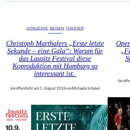
U
E
H
N
R
S
T
T
R
KONZERTE
, 
REISEN
, 
THEATER
Ü
I
H
E
Christoph Marthalers „Erste letzte
Oper
L
N
E
Sekunde – eine Gala“: Warum für
„Fa
N
N
das Lausitz Festival diese
S
A
“
L
Koproduktion mit Hamburg so
–
E
interessant ist.
A
2
U
Veröffe
0
S
Veröffentlicht am:
1. August 2026
von
Michaela Schabel
2
S
6
T
–
E
R
L
E
L
G
U
I