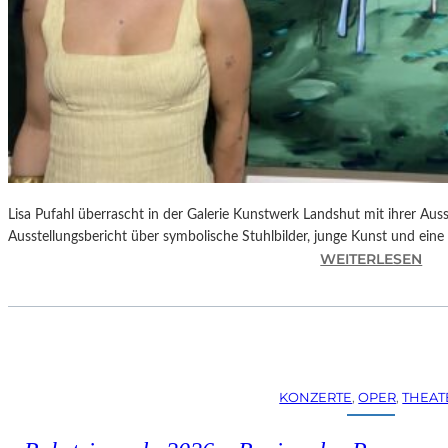
Lisa Pufahl überrascht in der Galerie Kunstwerk Landshut mit ihrer Auss
Ausstellungsbericht über symbolische Stuhlbilder, junge Kunst und eine 
:
WEITERLESEN
L
I
S
A
P
U
KONZERTE
, 
OPER
, 
THEAT
F
A