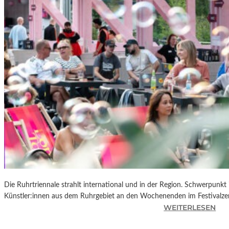
R
K
L
A
N
D
S
H
U
T
„
Z
W
I
S
C
Die Ruhrtriennale strahlt international und in der Region. Schwerpunkt
H
Künstler:innen aus dem Ruhrgebiet an den Wochenenden im Festivalze
E
:
WEITERLESEN
N
R
D