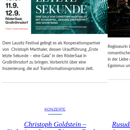
N
O
G
N
S
A
B
L
E
E
R
S
I
P
Dem Lausitz Festival gelingt es als Kooperationspartner
C
Regisseurin
R
von Christoph Marthaler, dessen Uraufführung „Erste
H
romantische
O
letzte Sekunde – eine Gala“ in den RöderSaal in
T
in der Lieb
G
Großröhrsdorf zu bringen. Vorbericht über eine
Egoismus un
R
Inszenierung, die auf Transformationsprozesse zielt.
A
M
M
I
M
W
KONZERTE
U
N
Christoph Goldstein –
Rusuda
D