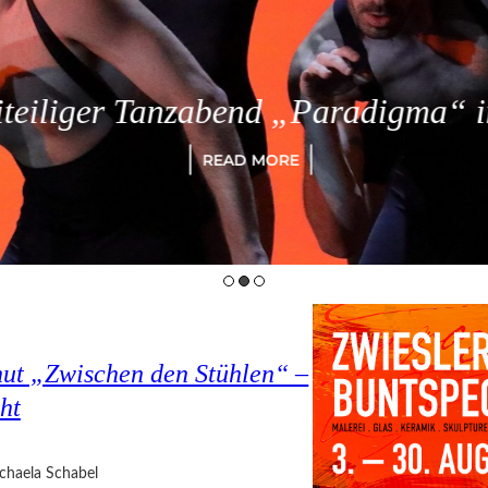
eiliger Tanzabend „Paradigma“ in
READ MORE
hut „Zwischen den Stühlen“ –
ht
chaela Schabel