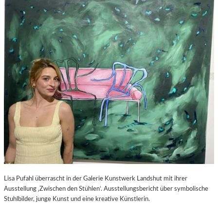
S
–
C
F
H
I
A
L
B
M
E
K
L
R
-
I
K
T
U
I
L
K
T
Z
U
U
R
P
-
E
B
D
L
R
O
O
Lisa Pufahl überrascht in der Galerie Kunstwerk Landshut mit ihrer
G
A
Ausstellung ‚Zwischen den Stühlen‘. Ausstellungsbericht über symbolische
L
Stuhlbilder, junge Kunst und eine kreative Künstlerin.
M