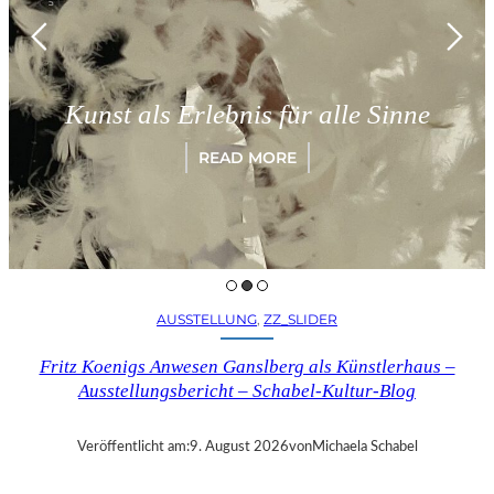
München
als Erlebnis für alle Sinne
„Parad
READ MORE
AUSSTELLUNG
, 
ZZ_SLIDER
Fritz Koenigs Anwesen Ganslberg als Künstlerhaus –
Ausstellungsbericht – Schabel-Kultur-Blog
Veröffentlicht am:
9. August 2026
von
Michaela Schabel