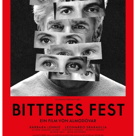
S
L
B
E
R
G
A
L
S
K
Ü
N
S
T
L
E
R
H
A
U
S