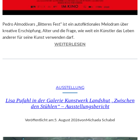
–
A
U
S
Pedro Almodóvars „Bitteres Fest“ ist ein autofiktionales Melodram über
S
kreative Erschöpfung, Alter und die Frage, wie weit ein Künstler das Leben
T
anderer für seine Kunst verwenden darf.
E
:
WEITERLESEN
L
„
L
B
U
I
N
T
G
T
S
E
AUSSTELLUNG
B
R
E
E
Lisa Pufahl in der Galerie Kunstwerk Landshut „Zwischen
R
S
den Stühlen“ – Ausstellungsbericht
I
F
C
E
Veröffentlicht am:
5. August 2026
von
Michaela Schabel
H
S
T
T
–
“