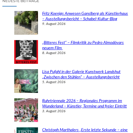
NEUESTE BEITRÄGE
h
e
Fritz Koenigs Anwesen Ganslberg als Künstlerhaus
n
– Ausstellungsbericht – Schabel-Kultur-Blog
9. August 2026
„Bitteres Fest“ – Filmkritik zu Pedro Almodóvars
neuem Film
8. August 2026
Lisa Pufahl in der Galerie Kunstwerk Landshut
„Zwischen den Stühlen“ – Ausstellungsbericht
5. August 2026
Ruhrtriennale 2026 – Regionales Programm im
Wunderland – Künstler, Termine und freier Eintritt
3. August 2026
Christoph Marthalers „Erste letzte Sekunde – eine