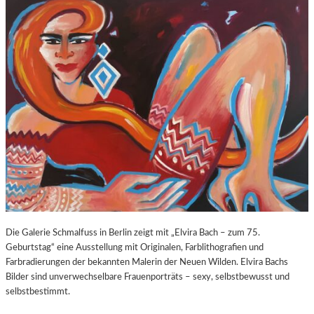
O
E
Z
E
A
X
R
P
T
O
S
S
2
U
7
R
0
E
.
“
G
I
E
N
B
D
U
E
R
R
T
K
Die Galerie Schmalfuss in Berlin zeigt mit „Elvira Bach – zum 75.
S
O
Geburtstag“ eine Ausstellung mit Originalen, Farblithografien und
T
R
Farbradierungen der bekannten Malerin der Neuen Wilden. Elvira Bachs
A
N
Bilder sind unverwechselbare Frauenporträts – sexy, selbstbewusst und
G
F
selbstbestimmt.
E
L