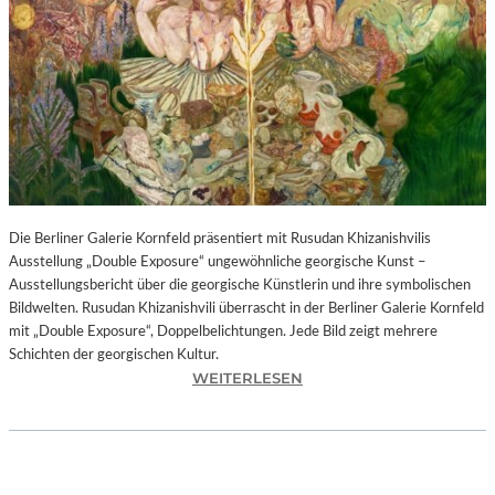
I
N
F
O
N
I
E
O
R
C
H
Die Berliner Galerie Kornfeld präsentiert mit Rusudan Khizanishvilis
E
Ausstellung „Double Exposure“ ungewöhnliche georgische Kunst –
S
Ausstellungsbericht über die georgische Künstlerin und ihre symbolischen
T
Bildwelten. Rusudan Khizanishvili überrascht in der Berliner Galerie Kornfeld
E
mit „Double Exposure“, Doppelbelichtungen. Jede Bild zeigt mehrere
R
Schichten der georgischen Kultur.
P
:
WEITERLESEN
I
R
E
U
T
S
R
U
O
D