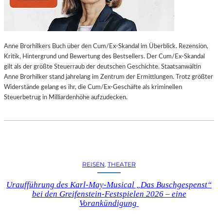
L
L
U
N
Anne Brorhilkers Buch über den Cum/Ex-Skandal im Überblick. Rezension,
G
Kritik, Hintergrund und Bewertung des Bestsellers. Der Cum/Ex-Skandal
S
gilt als der größte Steuerraub der deutschen Geschichte. Staatsanwältin
B
Anne Brorhilker stand jahrelang im Zentrum der Ermittlungen. Trotz größter
E
Widerstände gelang es ihr, die Cum/Ex-Geschäfte als kriminellen
R
Steuerbetrug in Milliardenhöhe aufzudecken.
I
C
H
T
V
O
N
REISEN
, 
THEATER
S
C
Uraufführung des Karl-May-Musical „Das Buschgespenst“
H
bei den Greifenstein-Festspielen 2026 – eine
A
Vorankündigung
B