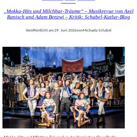
„Mokka-Hits und Milchbar-Träume“ – Musikrevue von Axel
Ranisch und Adam Benzwi – Kritik: Schabel-Kutlur-Blog
Veröffentlicht am:
29. Juni 2026
von
Michaela Schabel