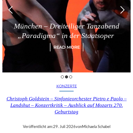
eiteiliger Tanzabend
Triest – S
 in der Staatsoper
R
EAD MORE
KONZERTE
Christoph Goldstein – Sinfonieorchester Pietro e Paolo –
Landshut – Konzertkritik – Ausblick auf Mozarts 270.
Geburtstag
Veröffentlicht am:
29. Juli 2026
von
Michaela Schabel