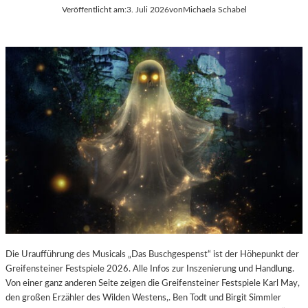
E
Veröffentlicht am:
3. Juli 2026
von
Michaela Schabel
L
-
K
U
L
T
U
R
-
B
L
O
G
Die Uraufführung des Musicals „Das Buschgespenst“ ist der Höhepunkt der
Greifensteiner Festspiele 2026. Alle Infos zur Inszenierung und Handlung.
Von einer ganz anderen Seite zeigen die Greifensteiner Festspiele Karl May,
den großen Erzähler des Wilden Westens,. Ben Todt und Birgit Simmler