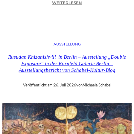
:
WEITERLESEN
C
H
R
I
S
T
AUSSTELLUNG
O
P
Rusudan Khizanishvili in Berlin – Ausstellung „Double
H
Exposure“ in der Kornfeld Galerie Berlin –
G
Ausstellungsbericht von Schabel-Kultur-Blog
O
L
D
Veröffentlicht am:
26. Juli 2026
von
Michaela Schabel
S
T
E
I
N
–
S