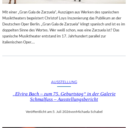
R
L
T
I
Mit einer „Gran Gala de Zarzuela“, Auszügen aus Werken des spanischen
K
N
Musiktheaters begeistert Christof Loys Inszenierung das Publikum an der
R
–
Deutschen Oper Berlin. „Gran Gala de Zarzuela“ klingt spanisch und ist es im
I
A
doppelten Sinne des Wortes. Wer weiß schon, was eine Zarzuela ist? Das
T
U
spanische Musiktheater entstand im 17. Jahrhundert parallel zur
I
S
italienischen Oper.…
K
S
–
T
A
E
U
L
S
L
B
U
L
N
AUSSTELLUNG
I
G
C
„Elvira Bach – zum 75. Geburtstag“ in der Galerie
„
K
Schmalfuss – Ausstellungsbericht
D
A
O
U
U
Veröffentlicht am:
5. Juli 2026
von
Michaela Schabel
F
B
M
L