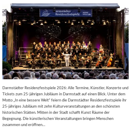
Darmstädter Residenzfestspiele 2026: Alle Termine, Künstler, Konzerte und
Tickets zum 25-jährigen Jubiläum in Darmstadt auf einen Blick. Unter dem
Motto „In eine bessere Welt“ feiern die Darmstädter Residenzfestspiele ihr
25-jähriges Jubiläum mit zehn Kulturveranstaltungen an den schönsten
historischen Stätten. Mitten in der Stadt schafft Kunst Räume der
Begegnung. Die künstlerischen Veranstaltungen bringen Menschen
zusammen und eröffnen…