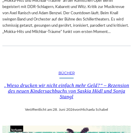
„Mokka-Hits und Milchbar-Träume“ an der Komischen Oper Berlin
begeistert mit DDR-Schlagern, Kabarett und Witz. Kritik zur Musikrevue
von Axel Ranisch und Adam Benzwi. Der Countdown läuft. Beim Knall
swingen Band und Orchester auf der Bühne des Schillertheaters. Es wird
schmissig getanzt, gesungen und geröhrt, ironisiert, parodiert und kritisiert.
„Mokka-Hits und Milchbar-Träume“ funkt vom ersten Moment…
BÜCHER
„Wieso drucken wir nicht einfach mehr Geld?“ – Rezension
des neuen Kindersachbuchs von Saskia Hödl und Sonja
Stangl
Veröffentlicht am:
28. Juni 2026
von
Michaela Schabel