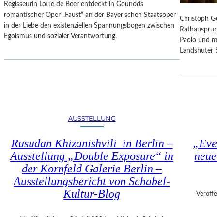
D
Regisseurin Lotte de Beer entdeckt in Gounods
T
F
romantischer Oper „Faust“ an der Bayerischen Staatsoper
E
Christoph Go
R
in der Liebe den existenziellen Spannungsbogen zwischen
S
Rathausprun
E
Egoismus und sozialer Verantwortung.
E
Paolo und m
I
K
Landshuter S
E
U
R
N
E
D
I
E
N
–
T
E
R
AUSSTELLUNG
I
I
N
T
Rusudan Khizanishvili in Berlin –
„Eve
E
T
Ausstellung „Double Exposure“ in
neue
G
der Kornfeld Galerie Berlin –
A
L
Ausstellungsbericht von Schabel-
A
Kultur-Blog
Veröffe
“
: