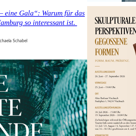
 – eine Gala“: Warum für das
amburg so interessant ist.
chaela Schabel