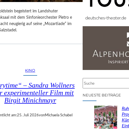
ldstein begeistert im Landshuter
ksaal mit dem Sinfonieorchester Pietro e
acht neugierig auf seine „Mozartiade“ im
alzstadel.
KINO
S
rytime“ – Sandra Wollners
u
r experimenteller Film mit
c
NEUESTE BEITRÄGE
Birgit Minichmayr
h
e
Ruh
n
Pro
ntlicht am:
25. Juli 2026
von
Michaela Schabel
Kün
Eint