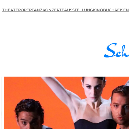
THEATER
OPER
TANZ
KONZERTE
AUSSTELLUNG
KINO
BUCH
REISEN