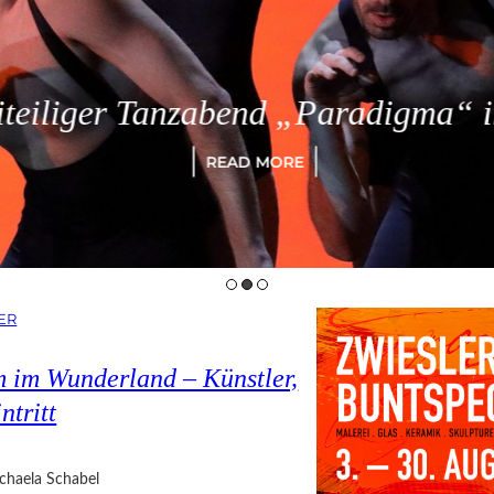
eiliger Tanzabend „Paradigma“ in
READ MORE
ER
 im Wunderland – Künstler,
ntritt
chaela Schabel