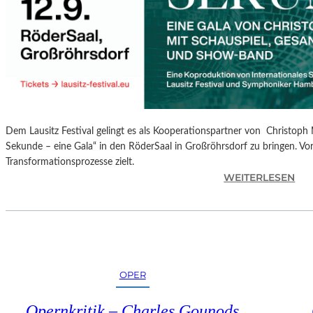
S
P
R
O
G
R
A
M
Dem Lausitz Festival gelingt es als Kooperationspartner von Christoph 
M
Sekunde – eine Gala“ in den RöderSaal in Großröhrsdorf zu bringen. Vorb
I
Transformationsprozesse zielt.
M
:
WEITERLESEN
W
C
U
H
N
R
D
I
E
S
R
T
L
OPER
O
A
P
N
Opernkritik – Charles Gounods