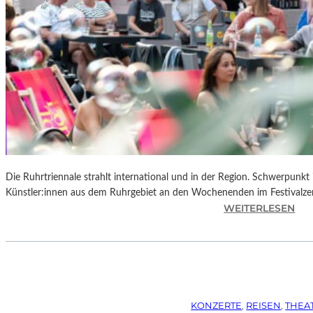
Die Ruhrtriennale strahlt international und in der Region. Schwerpunkt
Künstler:innen aus dem Ruhrgebiet an den Wochenenden im Festivalze
:
WEITERLESEN
R
U
H
R
T
R
KONZERTE
, 
REISEN
, 
THEA