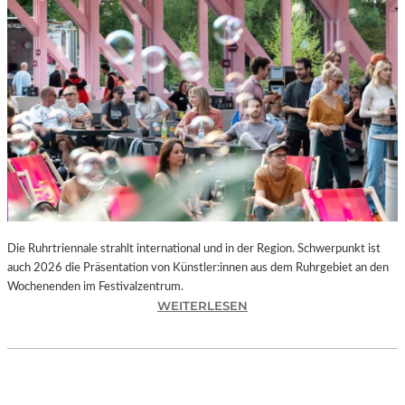
I
E
K
U
N
S
T
W
E
R
K
L
A
N
Die Ruhrtriennale strahlt international und in der Region. Schwerpunkt ist
D
auch 2026 die Präsentation von Künstler:innen aus dem Ruhrgebiet an den
S
Wochenenden im Festivalzentrum.
H
:
WEITERLESEN
U
R
T
U
„
H
Z
R
W
T