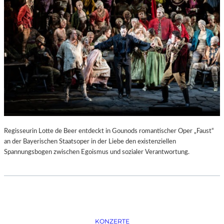
D
–
K
Ü
N
S
T
L
E
R
,
T
E
Regisseurin Lotte de Beer entdeckt in Gounods romantischer Oper „Faust“
R
an der Bayerischen Staatsoper in der Liebe den existenziellen
M
Spannungsbogen zwischen Egoismus und sozialer Verantwortung.
I
N
E
U
N
D
F
KONZERTE