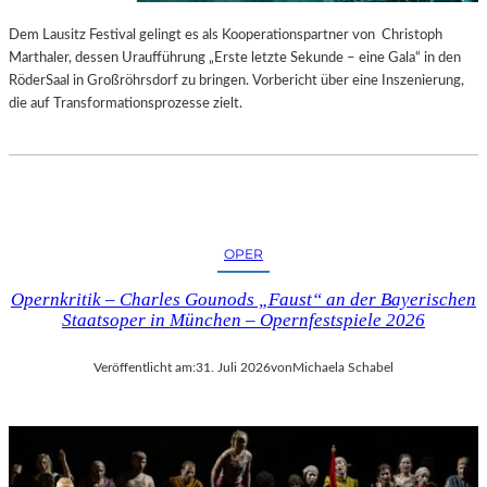
S
E
T
S
Dem Lausitz Festival gelingt es als Kooperationspartner von Christoph
E
P
Marthaler, dessen Uraufführung „Erste letzte Sekunde – eine Gala“ in den
L
R
RöderSaal in Großröhrsdorf zu bringen. Vorbericht über eine Inszenierung,
L
O
die auf Transformationsprozesse zielt.
U
G
N
R
G
A
S
M
B
M
E
I
OPER
R
M
I
W
Opernkritik – Charles Gounods „Faust“ an der Bayerischen
C
U
Staatsoper in München – Opernfestspiele 2026
H
N
T
D
Veröffentlicht am:
31. Juli 2026
von
Michaela Schabel
E
R
L
A
N