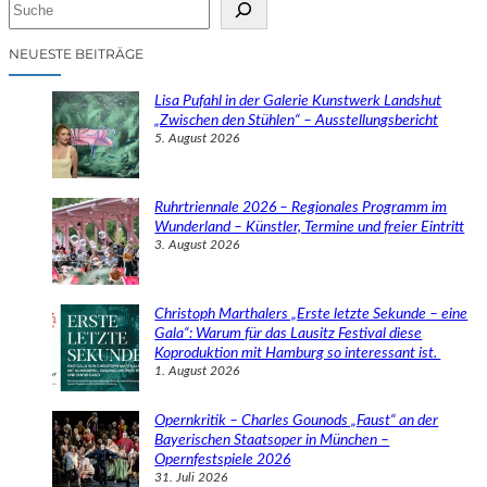
S
u
c
NEUESTE BEITRÄGE
h
e
Lisa Pufahl in der Galerie Kunstwerk Landshut
n
„Zwischen den Stühlen“ – Ausstellungsbericht
5. August 2026
Ruhrtriennale 2026 – Regionales Programm im
Wunderland – Künstler, Termine und freier Eintritt
3. August 2026
Christoph Marthalers „Erste letzte Sekunde – eine
Gala“: Warum für das Lausitz Festival diese
Koproduktion mit Hamburg so interessant ist.
1. August 2026
Opernkritik – Charles Gounods „Faust“ an der
Bayerischen Staatsoper in München –
Opernfestspiele 2026
31. Juli 2026