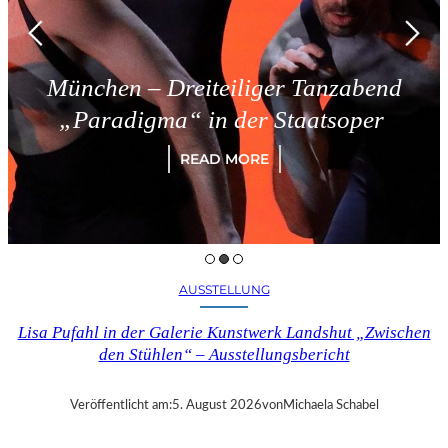
 – Dreiteiliger Tanzabend
Trie
igma“ in der Staatsoper
READ MORE
AUSSTELLUNG
Lisa Pufahl in der Galerie Kunstwerk Landshut „Zwischen
den Stühlen“ – Ausstellungsbericht
Veröffentlicht am:
5. August 2026
von
Michaela Schabel