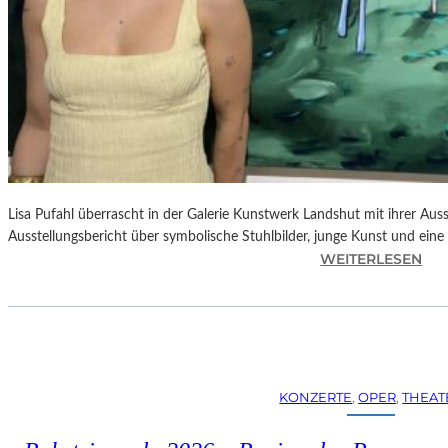
Lisa Pufahl überrascht in der Galerie Kunstwerk Landshut mit ihrer Auss
Ausstellungsbericht über symbolische Stuhlbilder, junge Kunst und eine 
:
WEITERLESEN
L
I
S
A
P
U
KONZERTE
, 
OPER
, 
THEAT
F
A