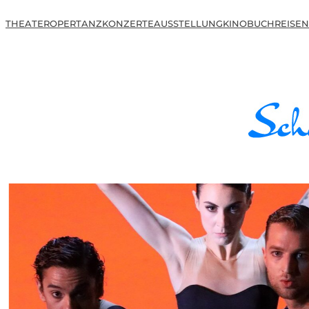
THEATER
OPER
TANZ
KONZERTE
AUSSTELLUNG
KINO
BUCH
REISEN