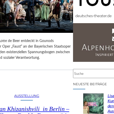
 Lotte de Beer entdeckt in Gounods
r Oper „Faust“ an der Bayerischen Staatsoper
e den existenziellen Spannungsbogen zwischen
d sozialer Verantwortung.
S
u
c
NEUESTE BEITRÄGE
h
e
AUSSTELLUNG
Lisa
n
Kun
den
n Khizanishvili in Berlin –
Aus