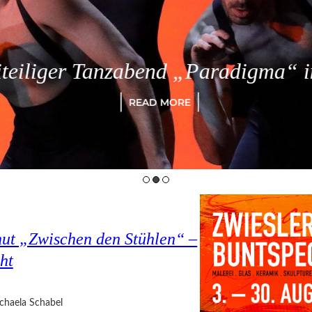
eiliger Tanzabend „Paradigma“ in
READ MORE
hut „Zwischen den Stühlen“ –
ht
chaela Schabel