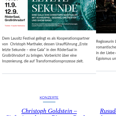
N
O
G
N
S
A
B
L
E
E
R
S
I
P
Dem Lausitz Festival gelingt es als Kooperationspartner
C
Regisseurin
R
von Christoph Marthaler, dessen Uraufführung „Erste
H
romantische
O
letzte Sekunde – eine Gala“ in den RöderSaal in
T
in der Lieb
G
Großröhrsdorf zu bringen. Vorbericht über eine
Egoismus un
R
Inszenierung, die auf Transformationsprozesse zielt.
A
M
M
I
M
W
KONZERTE
U
N
Christoph Goldstein –
Rusuda
D