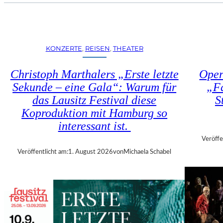
U
E
H
N
R
S
T
T
R
KONZERTE
, 
REISEN
, 
THEATER
Ü
I
H
E
Christoph Marthalers „Erste letzte
Oper
L
N
E
Sekunde – eine Gala“: Warum für
„Fa
N
N
das Lausitz Festival diese
S
A
“
L
Koproduktion mit Hamburg so
–
E
interessant ist.
A
2
U
Veröffe
0
S
Veröffentlicht am:
1. August 2026
von
Michaela Schabel
2
S
6
T
–
E
R
L
E
L
G
U
I