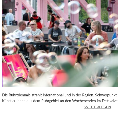
R
K
L
A
N
D
S
H
U
T
„
Z
W
I
S
C
Die Ruhrtriennale strahlt international und in der Region. Schwerpunkt
H
Künstler:innen aus dem Ruhrgebiet an den Wochenenden im Festivalze
E
:
WEITERLESEN
N
R
D