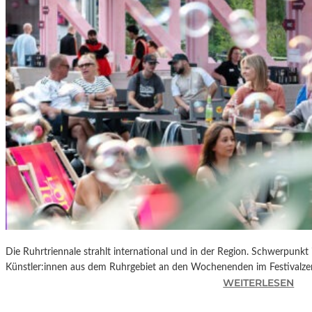
R
K
L
A
N
D
S
H
U
T
„
Z
W
I
S
C
Die Ruhrtriennale strahlt international und in der Region. Schwerpunkt
H
Künstler:innen aus dem Ruhrgebiet an den Wochenenden im Festivalze
E
:
WEITERLESEN
N
R
D