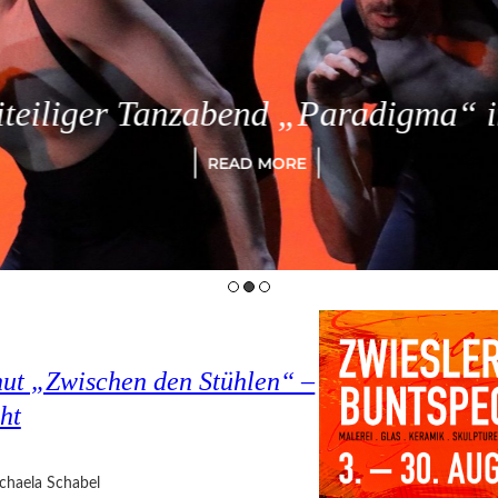
eiliger Tanzabend „Paradigma“ in
READ MORE
hut „Zwischen den Stühlen“ –
ht
chaela Schabel