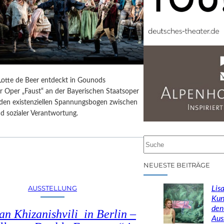
 Lotte de Beer entdeckt in Gounods
r Oper „Faust“ an der Bayerischen Staatsoper
e den existenziellen Spannungsbogen zwischen
d sozialer Verantwortung.
S
u
c
NEUESTE BEITRÄGE
h
e
AUSSTELLUNG
Lisa
n
Kun
den
n Khizanishvili in Berlin –
Aus