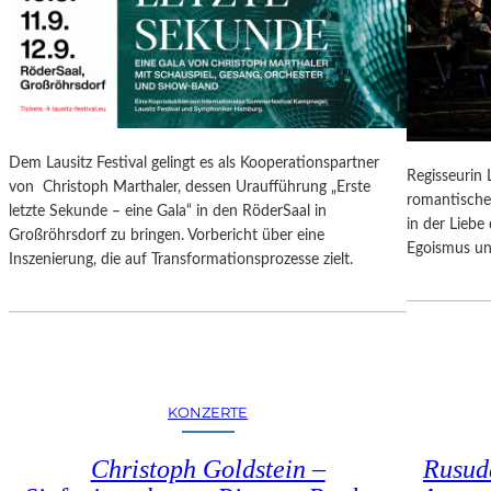
N
O
G
N
S
A
B
L
E
E
R
S
I
P
Dem Lausitz Festival gelingt es als Kooperationspartner
C
Regisseurin
R
von Christoph Marthaler, dessen Uraufführung „Erste
H
romantische
O
letzte Sekunde – eine Gala“ in den RöderSaal in
T
in der Lieb
G
Großröhrsdorf zu bringen. Vorbericht über eine
Egoismus un
R
Inszenierung, die auf Transformationsprozesse zielt.
A
M
M
I
M
W
KONZERTE
U
N
Christoph Goldstein –
Rusuda
D