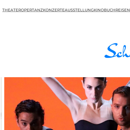
THEATER
OPER
TANZ
KONZERTE
AUSSTELLUNG
KINO
BUCH
REISEN