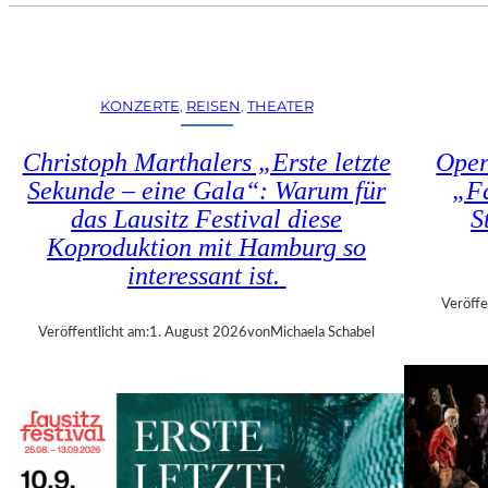
U
E
H
N
R
S
T
T
R
KONZERTE
, 
REISEN
, 
THEATER
Ü
I
H
E
Christoph Marthalers „Erste letzte
Oper
L
N
E
Sekunde – eine Gala“: Warum für
„Fa
N
N
das Lausitz Festival diese
S
A
“
L
Koproduktion mit Hamburg so
–
E
interessant ist.
A
2
U
Veröffe
0
S
Veröffentlicht am:
1. August 2026
von
Michaela Schabel
2
S
6
T
–
E
R
L
E
L
G
U
I