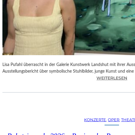
Lisa Pufahl überrascht in der Galerie Kunstwerk Landshut mit ihrer Auss
Ausstellungsbericht über symbolische Stuhlbilder, junge Kunst und eine 
:
WEITERLESEN
L
I
S
A
P
U
KONZERTE
, 
OPER
, 
THEAT
F
A