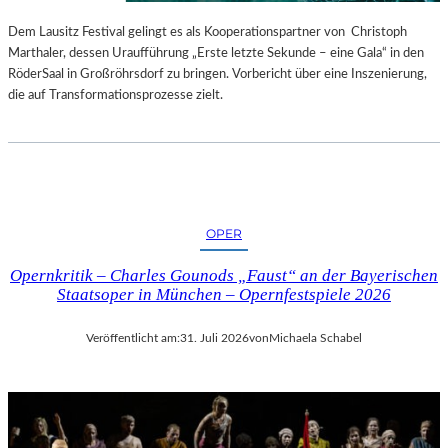
S
E
T
S
Dem Lausitz Festival gelingt es als Kooperationspartner von Christoph
E
P
Marthaler, dessen Uraufführung „Erste letzte Sekunde – eine Gala“ in den
L
R
RöderSaal in Großröhrsdorf zu bringen. Vorbericht über eine Inszenierung,
L
O
die auf Transformationsprozesse zielt.
U
G
N
R
G
A
S
M
B
M
E
I
OPER
R
M
I
W
Opernkritik – Charles Gounods „Faust“ an der Bayerischen
C
U
Staatsoper in München – Opernfestspiele 2026
H
N
T
D
Veröffentlicht am:
31. Juli 2026
von
Michaela Schabel
E
R
L
A
N