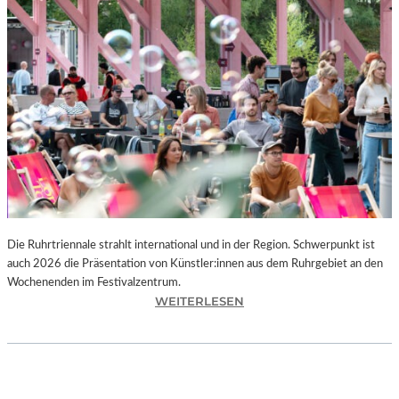
I
E
K
U
N
S
T
W
E
R
K
L
A
N
Die Ruhrtriennale strahlt international und in der Region. Schwerpunkt ist
D
auch 2026 die Präsentation von Künstler:innen aus dem Ruhrgebiet an den
S
Wochenenden im Festivalzentrum.
H
:
WEITERLESEN
U
R
T
U
„
H
Z
R
W
T