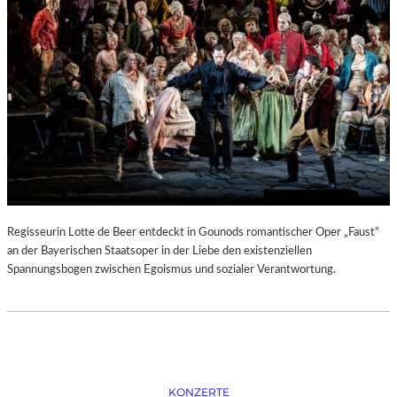
D
–
K
Ü
N
S
T
L
E
R
,
T
E
Regisseurin Lotte de Beer entdeckt in Gounods romantischer Oper „Faust“
R
an der Bayerischen Staatsoper in der Liebe den existenziellen
M
Spannungsbogen zwischen Egoismus und sozialer Verantwortung.
I
N
E
U
N
D
F
KONZERTE