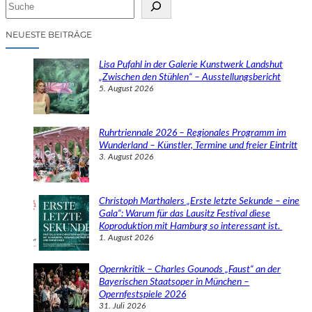
S
u
c
NEUESTE BEITRÄGE
h
e
Lisa Pufahl in der Galerie Kunstwerk Landshut
n
„Zwischen den Stühlen“ – Ausstellungsbericht
5. August 2026
Ruhrtriennale 2026 – Regionales Programm im
Wunderland – Künstler, Termine und freier Eintritt
3. August 2026
Christoph Marthalers „Erste letzte Sekunde – eine
Gala“: Warum für das Lausitz Festival diese
Koproduktion mit Hamburg so interessant ist.
1. August 2026
Opernkritik – Charles Gounods „Faust“ an der
Bayerischen Staatsoper in München –
Opernfestspiele 2026
31. Juli 2026