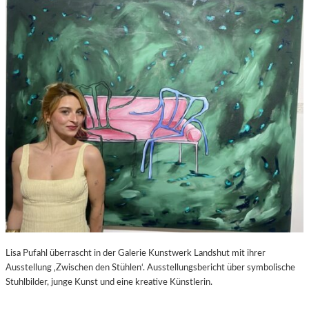
S
–
C
F
H
I
A
L
B
M
E
K
L
R
-
I
K
T
U
I
L
K
T
Z
U
U
R
P
-
E
B
D
L
R
O
O
Lisa Pufahl überrascht in der Galerie Kunstwerk Landshut mit ihrer
G
A
Ausstellung ‚Zwischen den Stühlen‘. Ausstellungsbericht über symbolische
L
Stuhlbilder, junge Kunst und eine kreative Künstlerin.
M