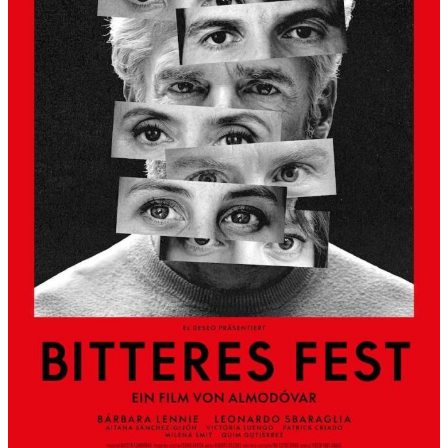
S
L
B
E
R
G
A
L
S
K
Ü
N
S
T
L
E
R
H
A
U
S