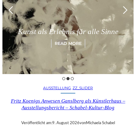
München 
ls Erlebnis für alle Sinne
„Paradi
READ MORE
AUSSTELLUNG
, 
ZZ_SLIDER
Fritz Koenigs Anwesen Ganslberg als Künstlerhaus –
Ausstellungsbericht – Schabel-Kultur-Blog
Veröffentlicht am:
9. August 2026
von
Michaela Schabel