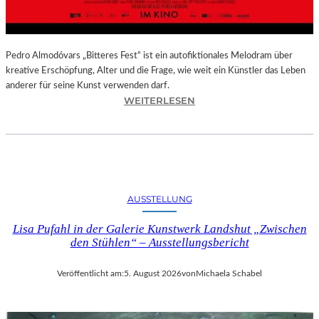
–
A
U
S
Pedro Almodóvars „Bitteres Fest“ ist ein autofiktionales Melodram über
S
kreative Erschöpfung, Alter und die Frage, wie weit ein Künstler das Leben
T
anderer für seine Kunst verwenden darf.
E
:
WEITERLESEN
L
„
L
B
U
I
N
T
G
T
S
E
AUSSTELLUNG
B
R
E
E
Lisa Pufahl in der Galerie Kunstwerk Landshut „Zwischen
R
S
den Stühlen“ – Ausstellungsbericht
I
F
C
E
Veröffentlicht am:
5. August 2026
von
Michaela Schabel
H
S
T
T
–
“