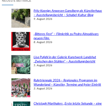
NEUESTE BEITRÄGE
h
e
Fritz Koenigs Anwesen Ganslberg als Künstlerhaus
n
– Ausstellungsbericht – Schabel-Kultur-Blog
9. August 2026
„Bitteres Fest“ – Filmkritik zu Pedro Almodóvars
neuem Film
8. August 2026
Lisa Pufahl in der Galerie Kunstwerk Landshut
„Zwischen den Stühlen“ – Ausstellungsbericht
5. August 2026
Ruhrtriennale 2026 – Regionales Programm im
Wunderland – Künstler, Termine und freier Eintritt
3. August 2026
Christoph Marthalers „Erste letzte Sekunde – eine