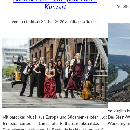
E
Konzert
Veröffe
R
„
Veröffentlicht am:
24. Juni 2026
von
Michaela Schabel
A
L
L
E
R
R
E
C
H
T
E
B
E
R
Vorzüglich i
A
Mit barocker Musik aus Europa und Südamerika loten „Los
Der Stein-We
U
Temperamentos“ im Landshuter Rathausprunksaal das
Würzburg un
B