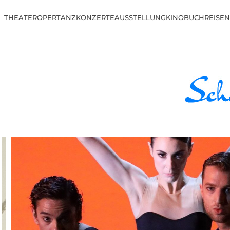
THEATER
OPER
TANZ
KONZERTE
AUSSTELLUNG
KINO
BUCH
REISEN