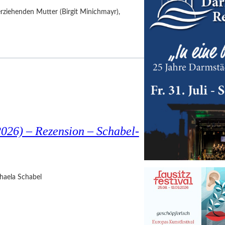
nerziehenden Mutter (Birgit Minichmayr),
026) – Rezension – Schabel-
haela Schabel