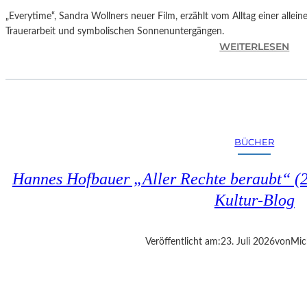
„Everytime“, Sandra Wollners neuer Film, erzählt vom Alltag einer allei
Trauerarbeit und symbolischen Sonnenuntergängen.
:
WEITERLESEN
„
E
V
E
R
Y
BÜCHER
T
I
Hannes Hofbauer „Aller Rechte beraubt“ (2
M
E
Kultur-Blog
“
–
S
Veröffentlicht am:
23. Juli 2026
von
Mic
A
N
D
R