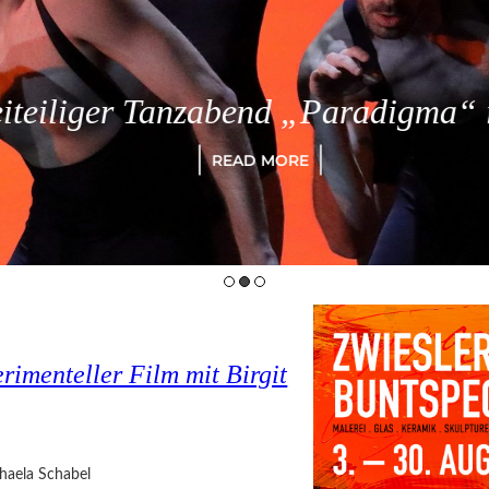
eiliger Tanzabend „Paradigma“ in
READ MORE
imenteller Film mit Birgit
haela Schabel