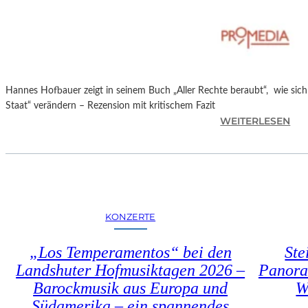
T
M
I
N
I
C
Hannes Hofbauer zeigt in seinem Buch „Aller Rechte beraubt“, wie sic
H
Staat“ verändern – Rezension mit kritischem Fazit
M
:
WEITERLESEN
A
H
Y
A
R
N
N
E
S
KONZERTE
H
O
„Los Temperamentos“ bei den
Ste
F
Landshuter Hofmusiktagen 2026 –
Panora
B
Barockmusik aus Europa und
W
A
U
Südamerika – ein spannendes