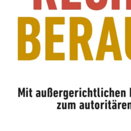
M
E
N
T
E
L
L
E
R
F
I
L
M
M
I
T
B
I
R
G
I