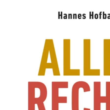
A
W
O
L
L
N
E
R
S
N
E
U
E
R
E
X
P
E
R
I