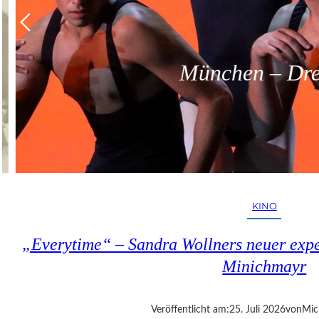
München – Dreit
KINO
„Everytime“ – Sandra Wollners neuer exper
Minichmayr
Veröffentlicht am:
25. Juli 2026
von
Mic