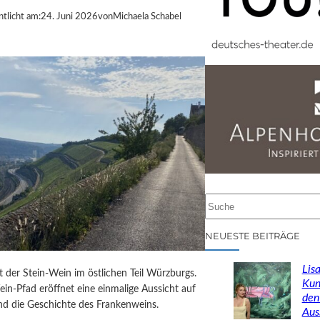
ntlicht am:
24. Juni 2026
von
Michaela Schabel
S
u
c
NEUESTE BEITRÄGE
h
e
Lisa
st der Stein-Wein im östlichen Teil Würzburgs.
n
Kun
in-Pfad eröffnet eine einmalige Aussicht auf
den
d die Geschichte des Frankenweins.
Aus