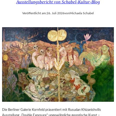
Ausstellungsbericht von Schabel-Kultur-Blog
Veröffentlicht am:
26. Juli 2026
von
Michaela Schabel
Die Berliner Galerie Kornfeld präsentiert mit Rusudan Khizanishvilis
Ausstellung „Double Exposure“ ungewöhnliche georgische Kunst –