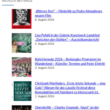
NEUESTE BEITRÄGE
h
e
„Bitteres Fest“ – Filmkritik zu Pedro Almodóvars
n
neuem Film
8. August 2026
Lisa Pufahl in der Galerie Kunstwerk Landshut
„Zwischen den Stühlen“ – Ausstellungsbericht
5. August 2026
Ruhrtriennale 2026 – Regionales Programm im
Wunderland – Künstler, Termine und freier Eintritt
3. August 2026
Christoph Marthalers „Erste letzte Sekunde – eine
Gala“: Warum für das Lausitz Festival diese
Koproduktion mit Hamburg so interessant ist.
1. August 2026
Opernkritik – Charles Gounods „Faust“ an der