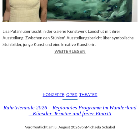
E
D
R
O
Lisa Pufahl überrascht in der Galerie Kunstwerk Landshut mit ihrer
A
Ausstellung ‚Zwischen den Stühlen‘. Ausstellungsbericht über symbolische
L
Stuhlbilder, junge Kunst und eine kreative Künstlerin.
M
:
WEITERLESEN
O
L
D
I
Ó
S
V
A
A
P
R
U
S
KONZERTE
, 
OPER
, 
THEATER
F
N
A
E
Ruhrtriennale 2026 – Regionales Programm im Wunderland
H
U
– Künstler, Termine und freier Eintritt
L
E
I
M
Veröffentlicht am:
3. August 2026
von
Michaela Schabel
N
F
D
I