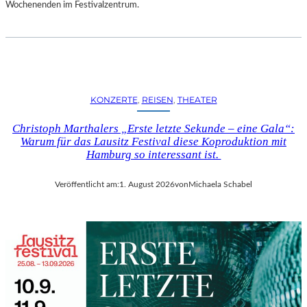
D
Wochenenden im Festivalzentrum.
S
H
U
T
„
Z
KONZERTE
, 
REISEN
, 
THEATER
W
I
Christoph Marthalers „Erste letzte Sekunde – eine Gala“:
S
Warum für das Lausitz Festival diese Koproduktion mit
C
Hamburg so interessant ist.
H
E
Veröffentlicht am:
1. August 2026
von
Michaela Schabel
N
D
E
N
S
T
Ü
H
L