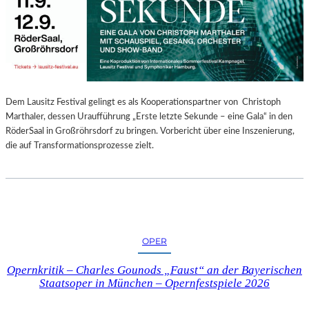
E
N
“
–
A
U
S
Dem Lausitz Festival gelingt es als Kooperationspartner von Christoph
S
Marthaler, dessen Uraufführung „Erste letzte Sekunde – eine Gala“ in den
T
RöderSaal in Großröhrsdorf zu bringen. Vorbericht über eine Inszenierung,
E
die auf Transformationsprozesse zielt.
L
L
U
N
G
S
OPER
B
E
Opernkritik – Charles Gounods „Faust“ an der Bayerischen
R
Staatsoper in München – Opernfestspiele 2026
I
C