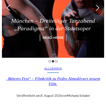
Dreiteiliger Tanzabend
Triest 
a“ in der Staatsoper
READ MORE
ALLGEMEIN
„Bitteres Fest“ – Filmkritik zu Pedro Almodóvars neuem
Film
Veröffentlicht am:
8. August 2026
von
Michaela Schabel