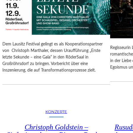
N
O
G
N
S
A
B
L
E
E
R
S
I
P
Dem Lausitz Festival gelingt es als Kooperationspartner
C
Regisseurin
R
von Christoph Marthaler, dessen Uraufführung „Erste
H
romantische
O
letzte Sekunde – eine Gala“ in den RöderSaal in
T
in der Lieb
G
Großröhrsdorf zu bringen. Vorbericht über eine
Egoismus un
R
Inszenierung, die auf Transformationsprozesse zielt.
A
M
M
I
M
W
KONZERTE
U
N
Christoph Goldstein –
Rusuda
D