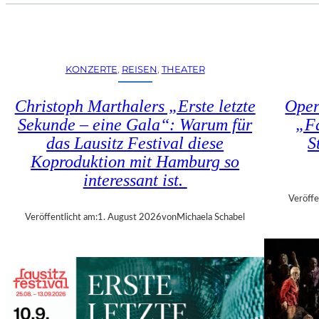
U
E
H
N
R
S
T
T
R
KONZERTE
, 
REISEN
, 
THEATER
Ü
I
H
E
Christoph Marthalers „Erste letzte
Oper
L
N
E
Sekunde – eine Gala“: Warum für
„Fa
N
N
das Lausitz Festival diese
S
A
“
L
Koproduktion mit Hamburg so
–
E
interessant ist.
A
2
U
Veröffe
0
S
Veröffentlicht am:
1. August 2026
von
Michaela Schabel
2
S
6
T
–
E
R
L
E
L
G
U
I