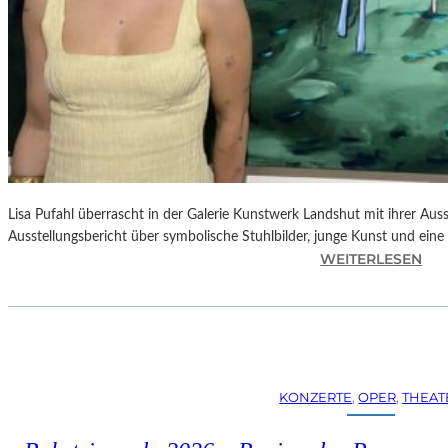
Lisa Pufahl überrascht in der Galerie Kunstwerk Landshut mit ihrer Auss
Ausstellungsbericht über symbolische Stuhlbilder, junge Kunst und eine 
:
WEITERLESEN
L
I
S
A
P
U
KONZERTE
, 
OPER
, 
THEAT
F
A