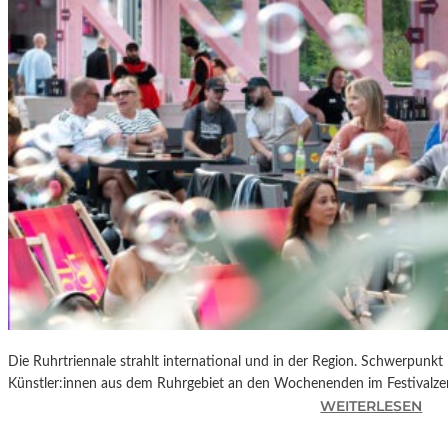
R
K
L
A
N
D
S
H
U
T
„
Z
W
I
S
C
Die Ruhrtriennale strahlt international und in der Region. Schwerpunkt
H
Künstler:innen aus dem Ruhrgebiet an den Wochenenden im Festivalze
E
:
WEITERLESEN
N
R
D