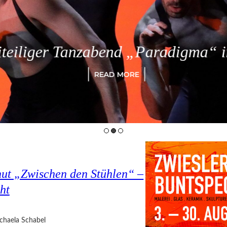
eiliger Tanzabend „Paradigma“ in
READ MORE
hut „Zwischen den Stühlen“ –
ht
chaela Schabel