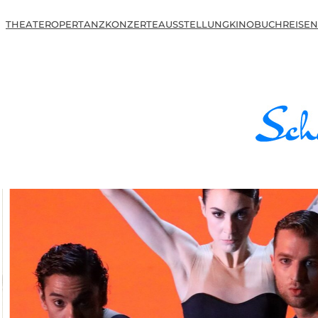
THEATER
OPER
TANZ
KONZERTE
AUSSTELLUNG
KINO
BUCH
REISEN