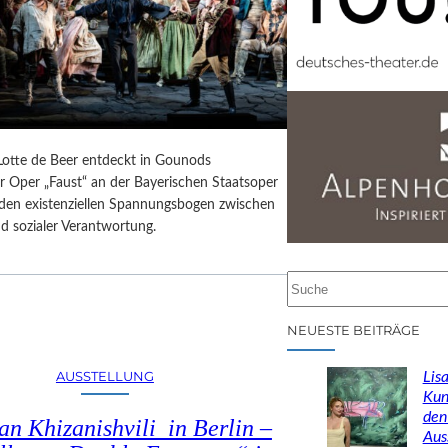
 Lotte de Beer entdeckt in Gounods
r Oper „Faust“ an der Bayerischen Staatsoper
e den existenziellen Spannungsbogen zwischen
d sozialer Verantwortung.
S
u
c
NEUESTE BEITRÄGE
h
e
AUSSTELLUNG
Lisa
n
Kun
den
n Khizanishvili in Berlin –
Aus