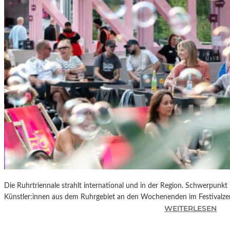
R
K
L
A
N
D
S
H
U
T
„
Z
W
I
S
C
Die Ruhrtriennale strahlt international und in der Region. Schwerpunkt
H
Künstler:innen aus dem Ruhrgebiet an den Wochenenden im Festivalze
E
:
WEITERLESEN
N
R
D