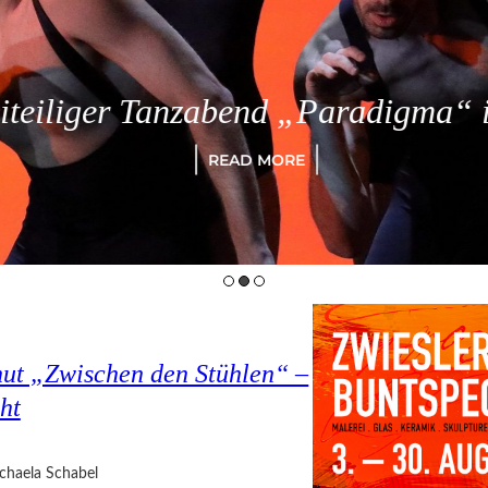
eiliger Tanzabend „Paradigma“ in
READ MORE
hut „Zwischen den Stühlen“ –
ht
chaela Schabel