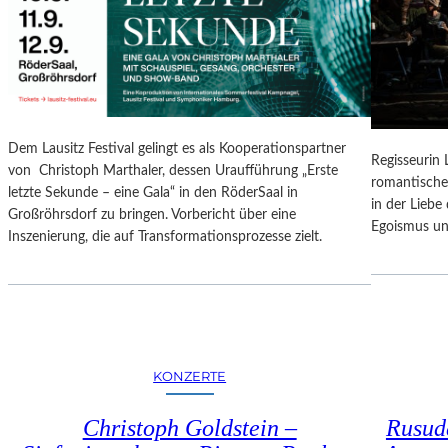
N
O
G
N
S
A
B
L
E
E
R
S
I
P
Dem Lausitz Festival gelingt es als Kooperationspartner
C
Regisseurin
R
von Christoph Marthaler, dessen Uraufführung „Erste
H
romantische
O
letzte Sekunde – eine Gala“ in den RöderSaal in
T
in der Lieb
G
Großröhrsdorf zu bringen. Vorbericht über eine
Egoismus un
R
Inszenierung, die auf Transformationsprozesse zielt.
A
M
M
I
M
W
KONZERTE
U
N
Christoph Goldstein –
Rusuda
D