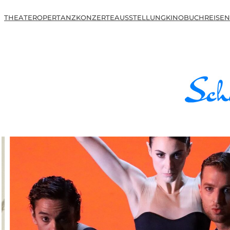
THEATER
OPER
TANZ
KONZERTE
AUSSTELLUNG
KINO
BUCH
REISEN