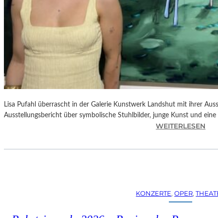
Lisa Pufahl überrascht in der Galerie Kunstwerk Landshut mit ihrer Auss
Ausstellungsbericht über symbolische Stuhlbilder, junge Kunst und eine 
:
WEITERLESEN
L
I
S
A
P
U
KONZERTE
, 
OPER
, 
THEAT
F
A