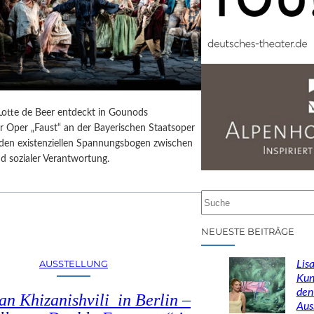
 Lotte de Beer entdeckt in Gounods
r Oper „Faust“ an der Bayerischen Staatsoper
e den existenziellen Spannungsbogen zwischen
d sozialer Verantwortung.
S
u
c
NEUESTE BEITRÄGE
h
e
AUSSTELLUNG
Lisa
n
Kun
den
n Khizanishvili in Berlin –
Aus