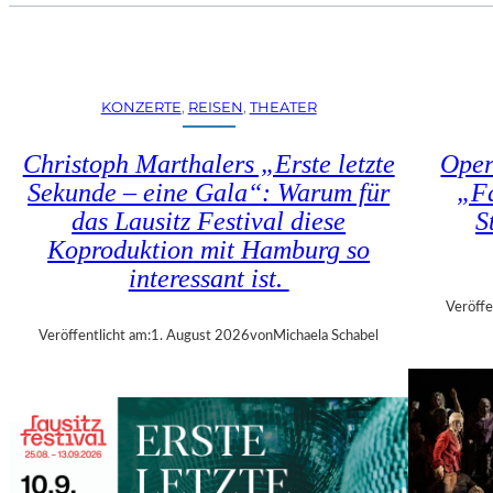
U
E
H
N
R
S
T
T
R
KONZERTE
, 
REISEN
, 
THEATER
Ü
I
H
E
Christoph Marthalers „Erste letzte
Oper
L
N
E
Sekunde – eine Gala“: Warum für
„Fa
N
N
das Lausitz Festival diese
S
A
“
L
Koproduktion mit Hamburg so
–
E
interessant ist.
A
2
U
Veröffe
0
S
Veröffentlicht am:
1. August 2026
von
Michaela Schabel
2
S
6
T
–
E
R
L
E
L
G
U
I