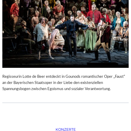
D
–
K
Ü
N
S
T
L
E
R
,
T
E
Regisseurin Lotte de Beer entdeckt in Gounods romantischer Oper „Faust“
R
an der Bayerischen Staatsoper in der Liebe den existenziellen
M
Spannungsbogen zwischen Egoismus und sozialer Verantwortung.
I
N
E
U
N
D
F
KONZERTE