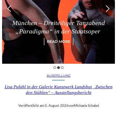
hen – Dreiteiliger Tanzabend
T
radigma“ in der Staatsoper
READ MORE
AUSSTELLUNG
Lisa Pufahl in der Galerie Kunstwerk Landshut „Zwischen
den Stühlen“ – Ausstellungsbericht
Veröffentlicht am:
5. August 2026
von
Michaela Schabel