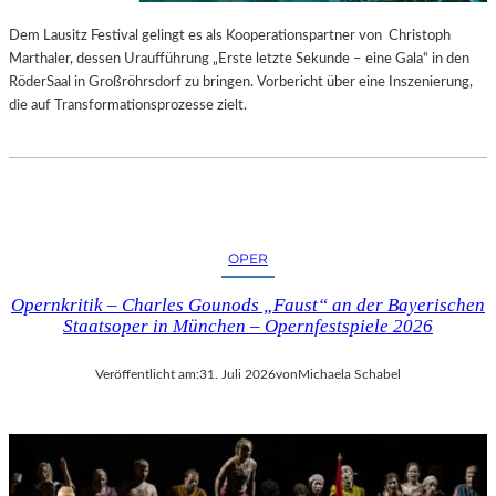
S
E
T
S
Dem Lausitz Festival gelingt es als Kooperationspartner von Christoph
E
P
Marthaler, dessen Uraufführung „Erste letzte Sekunde – eine Gala“ in den
L
R
RöderSaal in Großröhrsdorf zu bringen. Vorbericht über eine Inszenierung,
L
O
die auf Transformationsprozesse zielt.
U
G
N
R
G
A
S
M
B
M
E
I
OPER
R
M
I
W
Opernkritik – Charles Gounods „Faust“ an der Bayerischen
C
U
Staatsoper in München – Opernfestspiele 2026
H
N
T
D
Veröffentlicht am:
31. Juli 2026
von
Michaela Schabel
E
R
L
A
N