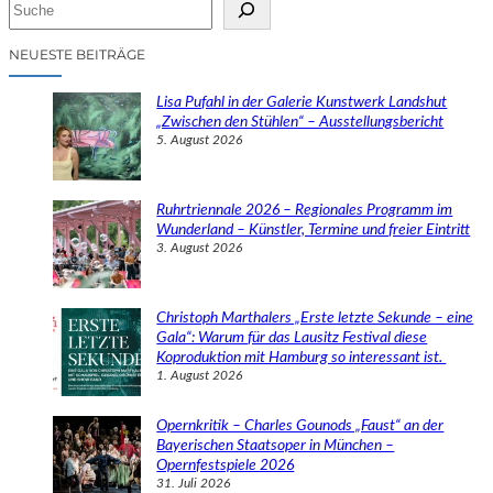
S
u
c
NEUESTE BEITRÄGE
h
e
Lisa Pufahl in der Galerie Kunstwerk Landshut
n
„Zwischen den Stühlen“ – Ausstellungsbericht
5. August 2026
Ruhrtriennale 2026 – Regionales Programm im
Wunderland – Künstler, Termine und freier Eintritt
3. August 2026
Christoph Marthalers „Erste letzte Sekunde – eine
Gala“: Warum für das Lausitz Festival diese
Koproduktion mit Hamburg so interessant ist.
1. August 2026
Opernkritik – Charles Gounods „Faust“ an der
Bayerischen Staatsoper in München –
Opernfestspiele 2026
31. Juli 2026