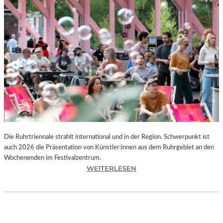
I
E
K
U
N
S
T
W
E
R
K
L
A
N
Die Ruhrtriennale strahlt international und in der Region. Schwerpunkt ist
D
auch 2026 die Präsentation von Künstler:innen aus dem Ruhrgebiet an den
S
Wochenenden im Festivalzentrum.
H
:
WEITERLESEN
U
R
T
U
„
H
Z
R
W
T