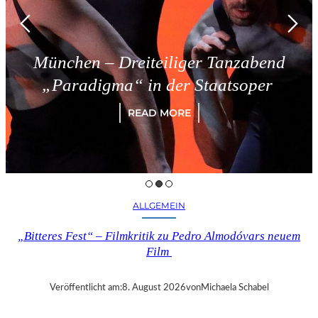
Dreiteiliger Tanzabend
Triest 
a“ in der Staatsoper
READ MORE
ALLGEMEIN
„Bitteres Fest“ – Filmkritik zu Pedro Almodóvars neuem
Film
Veröffentlicht am:
8. August 2026
von
Michaela Schabel