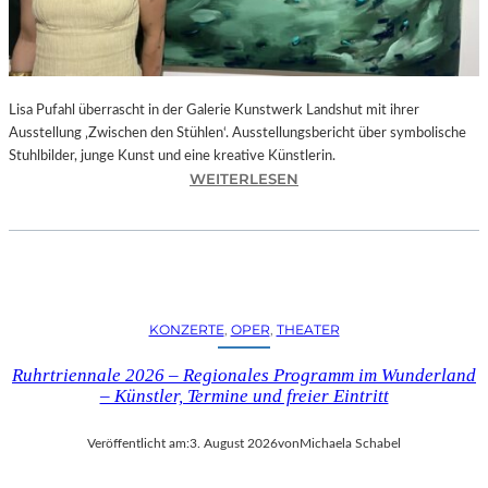
E
D
R
O
Lisa Pufahl überrascht in der Galerie Kunstwerk Landshut mit ihrer
A
Ausstellung ‚Zwischen den Stühlen‘. Ausstellungsbericht über symbolische
L
Stuhlbilder, junge Kunst und eine kreative Künstlerin.
M
:
WEITERLESEN
O
L
D
I
Ó
S
V
A
A
P
R
U
S
KONZERTE
, 
OPER
, 
THEATER
F
N
A
E
Ruhrtriennale 2026 – Regionales Programm im Wunderland
H
U
– Künstler, Termine und freier Eintritt
L
E
I
M
Veröffentlicht am:
3. August 2026
von
Michaela Schabel
N
F
D
I