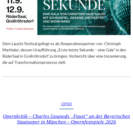
E
N
“
–
A
U
S
Dem Lausitz Festival gelingt es als Kooperationspartner von Christoph
S
Marthaler, dessen Uraufführung „Erste letzte Sekunde – eine Gala“ in den
T
RöderSaal in Großröhrsdorf zu bringen. Vorbericht über eine Inszenierung,
E
die auf Transformationsprozesse zielt.
L
L
U
N
G
S
OPER
B
E
Opernkritik – Charles Gounods „Faust“ an der Bayerischen
R
Staatsoper in München – Opernfestspiele 2026
I
C