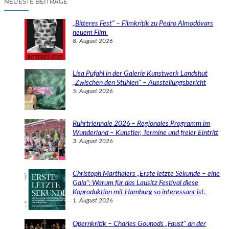
NEUESTE BEITRÄGE
h
e
„Bitteres Fest“ – Filmkritik zu Pedro Almodóvars
n
neuem Film
8. August 2026
Lisa Pufahl in der Galerie Kunstwerk Landshut
„Zwischen den Stühlen“ – Ausstellungsbericht
5. August 2026
Ruhrtriennale 2026 – Regionales Programm im
Wunderland – Künstler, Termine und freier Eintritt
3. August 2026
Christoph Marthalers „Erste letzte Sekunde – eine
Gala“: Warum für das Lausitz Festival diese
Koproduktion mit Hamburg so interessant ist.
1. August 2026
Opernkritik – Charles Gounods „Faust“ an der