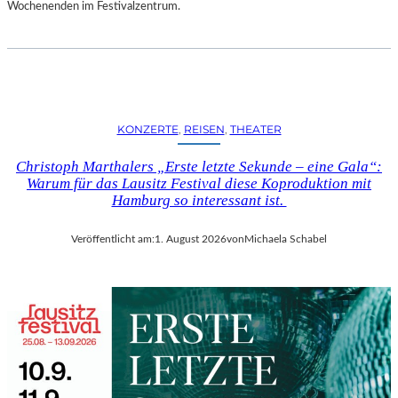
D
Wochenenden im Festivalzentrum.
S
H
U
T
„
Z
KONZERTE
, 
REISEN
, 
THEATER
W
I
Christoph Marthalers „Erste letzte Sekunde – eine Gala“:
S
Warum für das Lausitz Festival diese Koproduktion mit
C
Hamburg so interessant ist.
H
E
Veröffentlicht am:
1. August 2026
von
Michaela Schabel
N
D
E
N
S
T
Ü
H
L