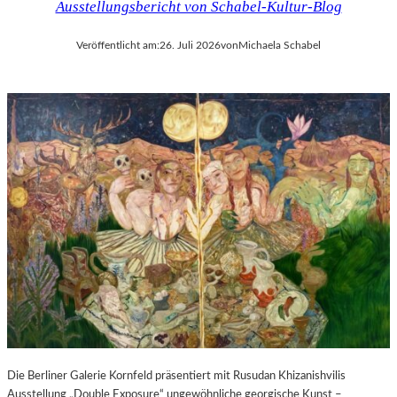
Ausstellungsbericht von Schabel-Kultur-Blog
Veröffentlicht am:
26. Juli 2026
von
Michaela Schabel
Die Berliner Galerie Kornfeld präsentiert mit Rusudan Khizanishvilis
Ausstellung „Double Exposure“ ungewöhnliche georgische Kunst –