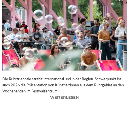
I
E
K
U
N
S
T
W
E
R
K
L
A
N
Die Ruhrtriennale strahlt international und in der Region. Schwerpunkt ist
D
auch 2026 die Präsentation von Künstler:innen aus dem Ruhrgebiet an den
S
Wochenenden im Festivalzentrum.
H
:
WEITERLESEN
U
R
T
U
„
H
Z
R
W
T