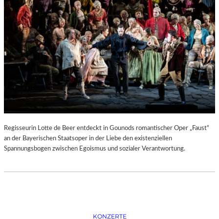
D
–
K
Ü
N
S
T
L
E
R
,
T
E
Regisseurin Lotte de Beer entdeckt in Gounods romantischer Oper „Faust“
R
an der Bayerischen Staatsoper in der Liebe den existenziellen
M
Spannungsbogen zwischen Egoismus und sozialer Verantwortung.
I
N
E
U
N
D
F
KONZERTE