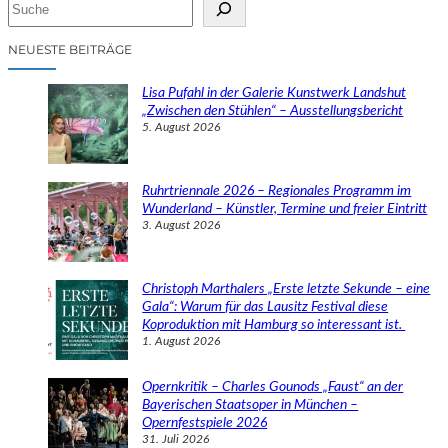
S
u
c
NEUESTE BEITRÄGE
h
e
Lisa Pufahl in der Galerie Kunstwerk Landshut
n
„Zwischen den Stühlen“ – Ausstellungsbericht
5. August 2026
Ruhrtriennale 2026 – Regionales Programm im
Wunderland – Künstler, Termine und freier Eintritt
3. August 2026
Christoph Marthalers „Erste letzte Sekunde – eine
Gala“: Warum für das Lausitz Festival diese
Koproduktion mit Hamburg so interessant ist.
1. August 2026
Opernkritik – Charles Gounods „Faust“ an der
Bayerischen Staatsoper in München –
Opernfestspiele 2026
31. Juli 2026