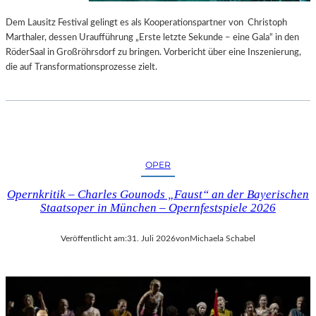
S
E
T
S
Dem Lausitz Festival gelingt es als Kooperationspartner von Christoph
E
P
Marthaler, dessen Uraufführung „Erste letzte Sekunde – eine Gala“ in den
L
R
RöderSaal in Großröhrsdorf zu bringen. Vorbericht über eine Inszenierung,
L
O
die auf Transformationsprozesse zielt.
U
G
N
R
G
A
S
M
B
M
E
I
OPER
R
M
I
W
Opernkritik – Charles Gounods „Faust“ an der Bayerischen
C
U
Staatsoper in München – Opernfestspiele 2026
H
N
T
D
Veröffentlicht am:
31. Juli 2026
von
Michaela Schabel
E
R
L
A
N