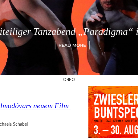
eiliger Tanzabend „Paradigma“ in
READ MORE
o Almodóvars neuem Film
chaela Schabel