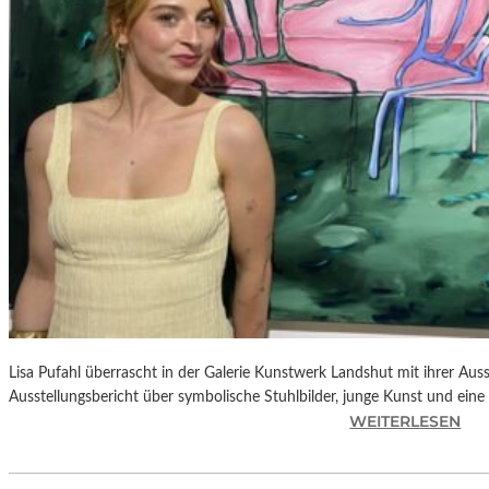
E
D
R
O
A
L
M
O
D
Ó
V
A
R
S
N
Lisa Pufahl überrascht in der Galerie Kunstwerk Landshut mit ihrer Auss
E
Ausstellungsbericht über symbolische Stuhlbilder, junge Kunst und eine 
U
:
WEITERLESEN
E
L
M
I
F