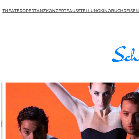
THEATER
OPER
TANZ
KONZERTE
AUSSTELLUNG
KINO
BUCH
REISEN