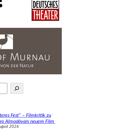
teres Fest“ – Filmkritik zu
ro Almodóvars neuem Film
ugust 2026