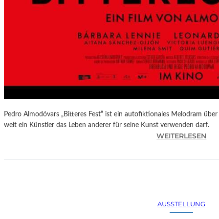
Pedro Almodóvars „Bitteres Fest“ ist ein autofiktionales Melodram über 
weit ein Künstler das Leben anderer für seine Kunst verwenden darf.
:
WEITERLESEN
„
B
I
T
T
E
AUSSTELLUNG
R