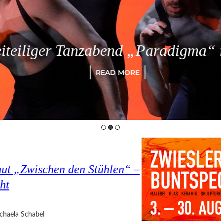
eiliger Tanzabend „Paradigma“ in
READ MORE
hut „Zwischen den Stühlen“ –
ht
chaela Schabel