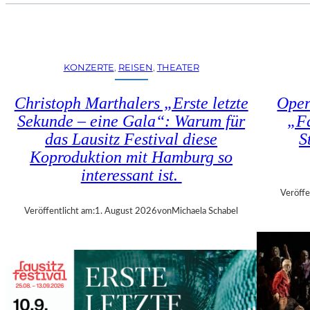
U
E
H
N
R
S
T
T
R
KONZERTE
, 
REISEN
, 
THEATER
Ü
I
H
E
Christoph Marthalers „Erste letzte
Oper
L
N
E
Sekunde – eine Gala“: Warum für
„Fa
N
N
das Lausitz Festival diese
S
A
“
L
Koproduktion mit Hamburg so
–
E
interessant ist.
A
2
U
Veröffe
0
S
Veröffentlicht am:
1. August 2026
von
Michaela Schabel
2
S
6
T
–
E
R
L
E
L
G
U
I