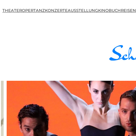
THEATER
OPER
TANZ
KONZERTE
AUSSTELLUNG
KINO
BUCH
REISEN