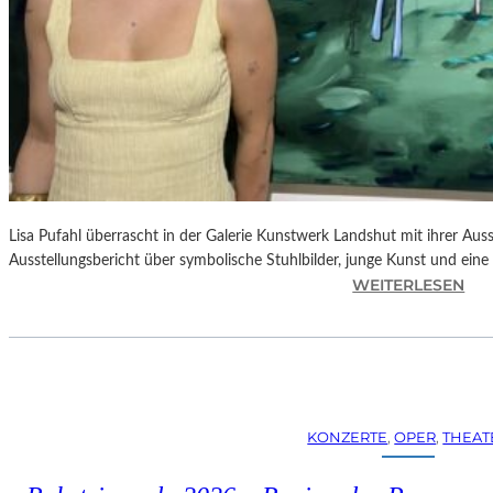
Lisa Pufahl überrascht in der Galerie Kunstwerk Landshut mit ihrer Auss
Ausstellungsbericht über symbolische Stuhlbilder, junge Kunst und eine 
:
WEITERLESEN
L
I
S
A
P
U
KONZERTE
, 
OPER
, 
THEAT
F
A