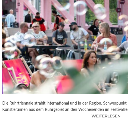
R
K
L
A
N
D
S
H
U
T
„
Z
W
I
S
C
Die Ruhrtriennale strahlt international und in der Region. Schwerpunkt
H
Künstler:innen aus dem Ruhrgebiet an den Wochenenden im Festivalze
E
:
WEITERLESEN
N
R
D