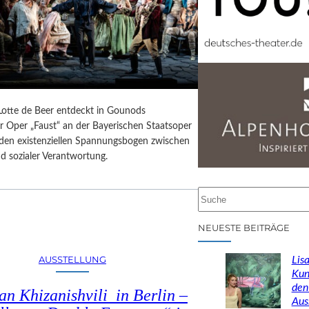
 Lotte de Beer entdeckt in Gounods
r Oper „Faust“ an der Bayerischen Staatsoper
e den existenziellen Spannungsbogen zwischen
d sozialer Verantwortung.
S
u
c
NEUESTE BEITRÄGE
h
e
AUSSTELLUNG
Lisa
n
Kun
den
n Khizanishvili in Berlin –
Aus