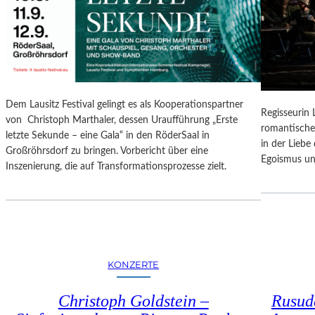
N
O
G
N
S
A
B
L
E
E
R
S
I
P
Dem Lausitz Festival gelingt es als Kooperationspartner
C
Regisseurin
R
von Christoph Marthaler, dessen Uraufführung „Erste
H
romantische
O
letzte Sekunde – eine Gala“ in den RöderSaal in
T
in der Lieb
G
Großröhrsdorf zu bringen. Vorbericht über eine
Egoismus un
R
Inszenierung, die auf Transformationsprozesse zielt.
A
M
M
I
M
W
KONZERTE
U
N
Christoph Goldstein –
Rusuda
D