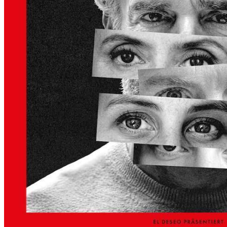
S
K
Ü
N
S
T
L
E
R
H
A
U
S
–
A
U
S
S
T
E
L