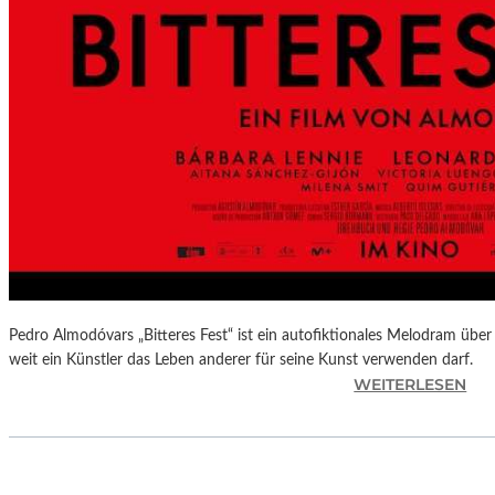
L
U
N
G
S
B
E
R
I
C
H
T
–
S
Pedro Almodóvars „Bitteres Fest“ ist ein autofiktionales Melodram über 
C
weit ein Künstler das Leben anderer für seine Kunst verwenden darf.
:
WEITERLESEN
H
„
A
B
B
I
E
T
L