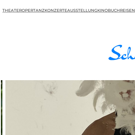
THEATER
OPER
TANZ
KONZERTE
AUSSTELLUNG
KINO
BUCH
REISEN