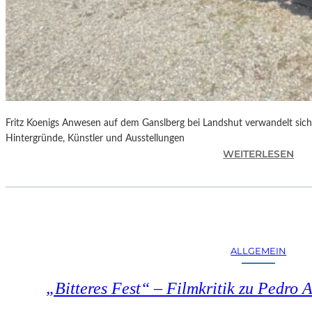
Fritz Koenigs Anwesen auf dem Ganslberg bei Landshut verwandelt sich 
Hintergründe, Künstler und Ausstellungen
:
WEITERLESEN
F
R
I
T
Z
K
ALLGEMEIN
O
E
„Bitteres Fest“ – Filmkritik zu Pedr
N
I