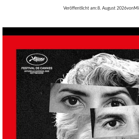
G
Veröffentlicht am:
8. August 2026
von
Mi
S
A
N
W
E
S
E
N
G
A
N
S
L
B
E
R
G
A
L