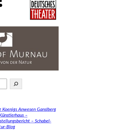
tz Koenigs Anwesen Ganslberg
 Künstlerhaus –
stellungsbericht – Schabel-
tur-Blog