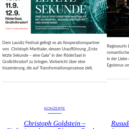
N
O
G
N
S
A
B
L
E
E
R
S
I
P
Dem Lausitz Festival gelingt es als Kooperationspartner
C
Regisseurin
R
von Christoph Marthaler, dessen Uraufführung „Erste
H
romantische
O
letzte Sekunde – eine Gala“ in den RöderSaal in
T
in der Lieb
G
Großröhrsdorf zu bringen. Vorbericht über eine
Egoismus un
R
Inszenierung, die auf Transformationsprozesse zielt.
A
M
M
I
M
W
KONZERTE
U
N
Christoph Goldstein –
Rusuda
D