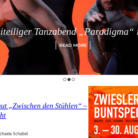
eiliger Tanzabend „Paradigma“ in
READ MORE
hut „Zwischen den Stühlen“ –
ht
chaela Schabel