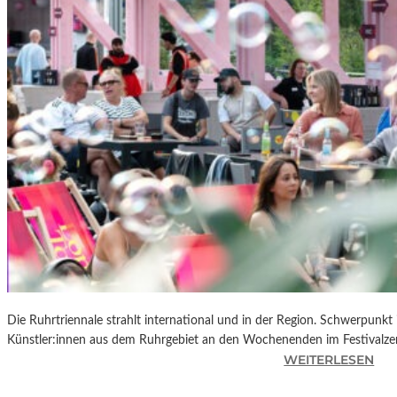
R
K
L
A
N
D
S
H
U
T
„
Z
W
I
S
C
Die Ruhrtriennale strahlt international und in der Region. Schwerpunkt
H
Künstler:innen aus dem Ruhrgebiet an den Wochenenden im Festivalze
E
:
WEITERLESEN
N
R
D