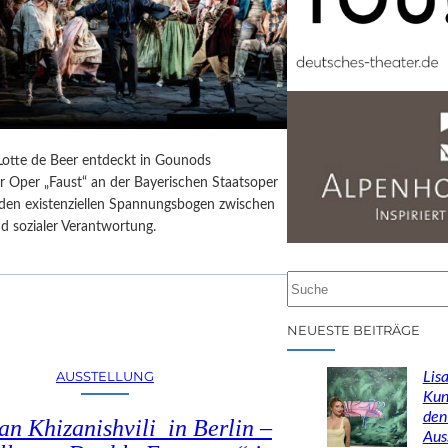
 Lotte de Beer entdeckt in Gounods
r Oper „Faust“ an der Bayerischen Staatsoper
e den existenziellen Spannungsbogen zwischen
d sozialer Verantwortung.
S
u
c
NEUESTE BEITRÄGE
h
e
AUSSTELLUNG
Lisa
n
Kun
den
n Khizanishvili in Berlin –
Aus