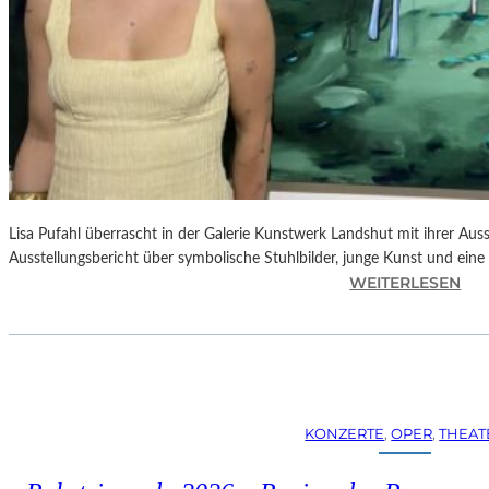
Lisa Pufahl überrascht in der Galerie Kunstwerk Landshut mit ihrer Auss
Ausstellungsbericht über symbolische Stuhlbilder, junge Kunst und eine 
:
WEITERLESEN
L
I
S
A
P
U
KONZERTE
, 
OPER
, 
THEAT
F
A