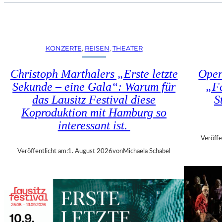
U
E
H
N
R
S
T
T
R
KONZERTE
, 
REISEN
, 
THEATER
Ü
I
H
E
Christoph Marthalers „Erste letzte
Oper
L
N
E
Sekunde – eine Gala“: Warum für
„Fa
N
N
das Lausitz Festival diese
S
A
“
L
Koproduktion mit Hamburg so
–
E
interessant ist.
A
2
U
Veröffe
0
S
Veröffentlicht am:
1. August 2026
von
Michaela Schabel
2
S
6
T
–
E
R
L
E
L
G
U
I