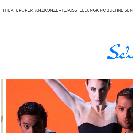
THEATER
OPER
TANZ
KONZERTE
AUSSTELLUNG
KINO
BUCH
REISEN