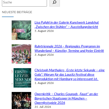
S
u
c
NEUESTE BEITRÄGE
h
e
Lisa Pufahl in der Galerie Kunstwerk Landshut
n
„Zwischen den Stühlen“ – Ausstellungsbericht
5. August 2026
Ruhrtriennale 2026 – Regionales Programm im
Wunderland – Künstler, Termine und freier Eintritt
3. August 2026
Christoph Marthalers „Erste letzte Sekunde – eine
Gala“: Warum für das Lausitz Festival diese
Koproduktion mit Hamburg so interessant ist.
1. August 2026
Opernkritik – Charles Gounods „Faust“ an der
Bayerischen Staatsoper in München –
Opernfestspiele 2026
31. Juli 2026