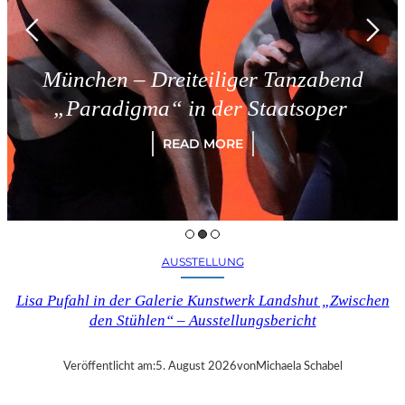
en – Dreiteiliger Tanzabend
Tr
radigma“ in der Staatsoper
READ MORE
AUSSTELLUNG
Lisa Pufahl in der Galerie Kunstwerk Landshut „Zwischen
den Stühlen“ – Ausstellungsbericht
Veröffentlicht am:
5. August 2026
von
Michaela Schabel