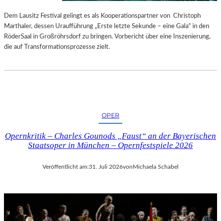
S
E
T
S
Dem Lausitz Festival gelingt es als Kooperationspartner von Christoph
E
P
Marthaler, dessen Uraufführung „Erste letzte Sekunde – eine Gala“ in den
L
R
RöderSaal in Großröhrsdorf zu bringen. Vorbericht über eine Inszenierung,
L
O
die auf Transformationsprozesse zielt.
U
G
N
R
G
A
S
M
B
M
E
I
OPER
R
M
I
W
Opernkritik – Charles Gounods „Faust“ an der Bayerischen
C
U
Staatsoper in München – Opernfestspiele 2026
H
N
T
D
Veröffentlicht am:
31. Juli 2026
von
Michaela Schabel
E
R
L
A
N