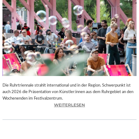
I
E
K
U
N
S
T
W
E
R
K
L
A
N
Die Ruhrtriennale strahlt international und in der Region. Schwerpunkt ist
D
auch 2026 die Präsentation von Künstler:innen aus dem Ruhrgebiet an den
S
Wochenenden im Festivalzentrum.
H
:
WEITERLESEN
U
R
T
U
„
H
Z
R
W
T